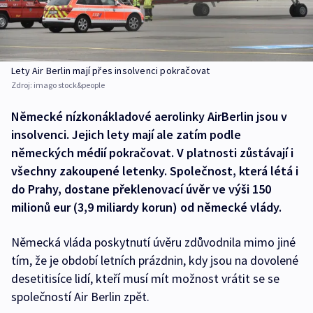
Lety Air Berlin mají přes insolvenci pokračovat
Zdroj:
imago stock&people
Německé nízkonákladové aerolinky AirBerlin jsou v
insolvenci. Jejich lety mají ale zatím podle
německých médií pokračovat. V platnosti zůstávají i
všechny zakoupené letenky. Společnost, která létá i
do Prahy, dostane překlenovací úvěr ve výši 150
milionů eur (3,9 miliardy korun) od německé vlády.
Německá vláda poskytnutí úvěru zdůvodnila mimo jiné
tím, že je období letních prázdnin, kdy jsou na dovolené
desetitisíce lidí, kteří musí mít možnost vrátit se se
společností Air Berlin zpět.