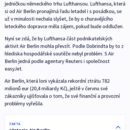
jedničkou německého trhu Lufthansou. Lufthansa, která
si od Air Berlin pronajímá řadu letadel i s posádkou, se
už v minulosti nechala slyšet, že by o churavějícího
leteckého dopravce měla zájem, pokud bude oddlužen.
Nyní se zdá, že by Lufthansa část podnikatelských
aktivit Air Berlin mohla převzít. Podle Dobrindta by to z
hlediska hospodářské soutěže nebyl problém. S Air
Berlin jedná podle agentury Reuters i společnost
easyJet.
Air Berlin, která loni vykázala rekordní ztrátu 782
milionů eur (20,4 miliardy Kč), ještě v červnu své
zákazníky ujišťovala o tom, že své finanční a provozní
problémy vyřešila.
FAKTA