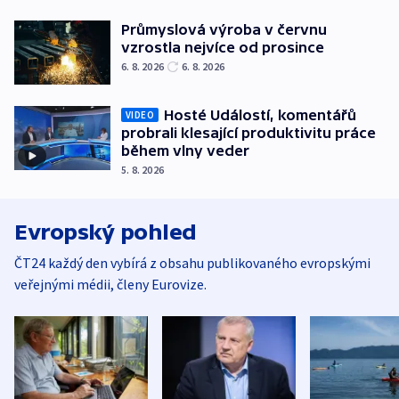
Průmyslová výroba v červnu
vzrostla nejvíce od prosince
6. 8. 2026
6. 8. 2026
Hosté Událostí, komentářů
VIDEO
probrali klesající produktivitu práce
během vlny veder
5. 8. 2026
Evropský pohled
ČT24 každý den vybírá z obsahu publikovaného evropskými
veřejnými médii, členy Eurovize.