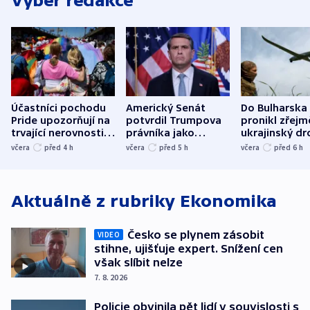
Výběr redakce
Účastníci pochodu
Americký Senát
Do Bulharska
Pride upozorňují na
potvrdil Trumpova
pronikl zřejm
trvající nerovnosti i
právníka jako
ukrajinský dr
společenskou
ministra
explodoval k
včera
před 4
h
včera
před 5
h
včera
před 6
h
atmosféru
spravedlnosti
od plynovod
Aktuálně z rubriky
Ekonomika
Česko se plynem zásobit
VIDEO
stihne, ujišťuje expert. Snížení cen
však slíbit nelze
7. 8. 2026
Policie obvinila pět lidí v souvislosti s