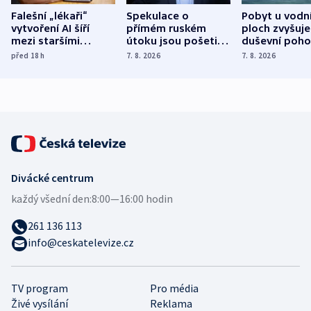
Falešní „lékaři“
Spekulace o
Pobyt u vodn
vytvoření AI šíří
přímém ruském
ploch zvyšuje
mezi staršími
útoku jsou pošetilé,
duševní poho
Poláky nebezpečné
míní estonský
ukázala
před 18
h
7. 8. 2026
7. 8. 2026
zdravotní rady
bezpečnostní
mezinárodní 
expert
Divácké centrum
každý všední den:
8:00—16:00 hodin
261 136 113
info@ceskatelevize.cz
TV program
Pro média
Živé vysílání
Reklama