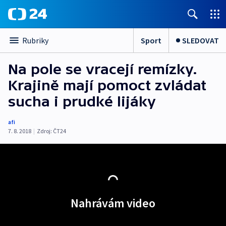
Sport
SLEDOVAT
Rubriky
Na pole se vracejí remízky.
Krajině mají pomoct zvládat
sucha i prudké lijáky
afi
7. 8. 2018
|
Zdroj:
ČT24
Nahrávám video