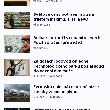
včera
včera v 13:21
Světové ceny potravin jsou na
tříletém maximu, zjistila FAO
včera v 12:55
Bulharsko končí s cenami v levech.
Pocit zdražení přetrvává
včera v 07:38
Za dotační podvod ohledně
Technologického parku poslal soud
do vězení dva muže
6. 8. 2026
6. 8. 2026
Evropská unie má rekordně nízké
zásoby zemního plynu
6. 8. 2026
6. 8. 2026