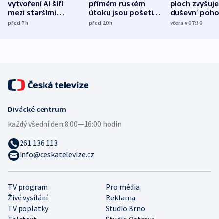
vytvoření AI šíří
přímém ruském
ploch zvyšuje
mezi staršími
útoku jsou pošetilé,
duševní poho
Poláky nebezpečné
míní estonský
ukázala
před 7
h
před 20
h
včera v 07:30
zdravotní rady
bezpečnostní
mezinárodní 
expert
Divácké centrum
každý všední den:
8:00—16:00 hodin
261 136 113
info@ceskatelevize.cz
TV program
Pro média
Živé vysílání
Reklama
TV poplatky
Studio Brno
Teletext
Studio Ostrava