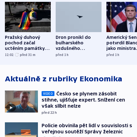
Pražský duhový
Dron pronikl do
Americký Sen
pochod začal
bulharského
potvrdil Blan
uctěním památky
vzdušného
jako ministra
obětí berlínského
prostoru,
spravedlnost
12:02
před 31
m
před 1
h
před 1
h
útoku
explodoval kilometr
od plynovodu
Aktuálně z rubriky
Ekonomika
Česko se plynem zásobit
VIDEO
stihne, ujišťuje expert. Snížení cen
však slíbit nelze
před 22
h
Policie obvinila pět lidí v souvislosti s
veřejnou soutěží Správy železnic