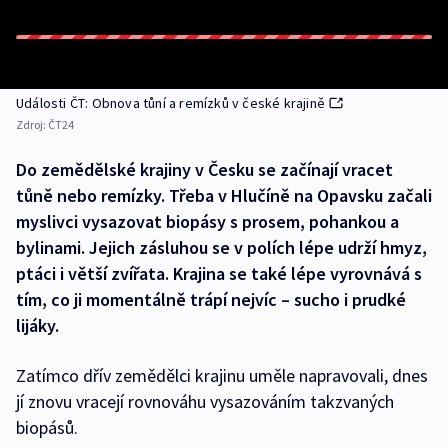
Události ČT: Obnova tůní a remízků v české krajině
Zdroj:
ČT24
Do zemědělské krajiny v Česku se začínají vracet
tůně nebo remízky. Třeba v Hlučíně na Opavsku začali
myslivci vysazovat biopásy s prosem, pohankou a
bylinami. Jejich zásluhou se v polích lépe udrží hmyz,
ptáci i větší zvířata. Krajina se také lépe vyrovnává s
tím, co ji momentálně trápí nejvíc – sucho i prudké
lijáky.
Zatímco dřív zemědělci krajinu uměle napravovali, dnes
jí znovu vracejí rovnováhu vysazováním takzvaných
biopásů.