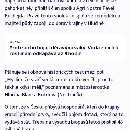
napojili na tůně nad Darkovičkami a v celé hlučínské
pahorkatině,“ přiblížil člen spolku Agri Nostra Pavel
Kuchejda. Právě tento spolek se spolu se zemědělci a
majiteli půdy zapojil do úprav krajiny v Hlučíně.
ODKAZ
Proti suchu bojují děravými vaky. Voda z nich k
rostlinám odkapává až 9 hodin
Plánuje se i obnova historických cest mezi poli.
„Myslím, že staří sedláci moc dobře věděli, proč to
takhle kdysi měli,“ poznamenala místostarostka
Hlučína Blanka Kotrlová (Nestraník).
O tom, že v Česku přibývá hospodářů, kteří do krajiny
vracejí přírodní prvky, svědčí i objem dotací, které na to
vydává stát. Třeba na výsadbu biopásů letos přislíbil 48
milionů korun.