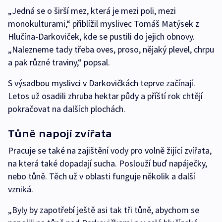
„Jedná se o širší mez, která je mezi poli, mezi
monokulturami,“ přiblížil myslivec Tomáš Matýsek z
Hlučína-Darkoviček, kde se pustili do jejich obnovy.
„Nalezneme tady třeba oves, proso, nějaký plevel, chrpu
a pak různé traviny,“ popsal.
S výsadbou myslivci v Darkovičkách teprve začínají.
Letos už osadili zhruba hektar půdy a příští rok chtějí
pokračovat na dalších plochách.
Tůně napojí zvířata
Pracuje se také na zajištění vody pro volně žijící zvířata,
na která také dopadají sucha. Poslouží buď napáječky,
nebo tůně. Těch už v oblasti funguje několik a další
vzniká.
„Byly by zapotřebí ještě asi tak tři tůně, abychom se