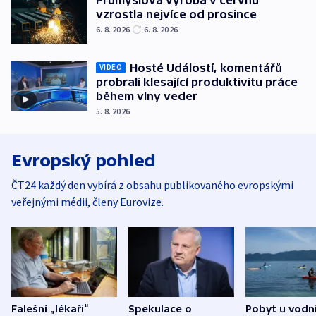
Průmyslová výroba v červnu
vzrostla nejvíce od prosince
6. 8. 2026
6. 8. 2026
Hosté Událostí, komentářů
VIDEO
probrali klesající produktivitu práce
během vlny veder
5. 8. 2026
Evropský pohled
ČT24 každý den vybírá z obsahu publikovaného evropskými
veřejnými médii, členy Eurovize.
Falešní „lékaři“
Spekulace o
Pobyt u vodn