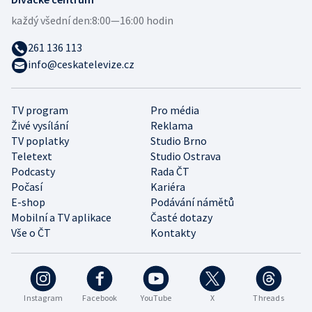
každý všední den:
8:00—16:00 hodin
261 136 113
info@ceskatelevize.cz
TV program
Pro média
Živé vysílání
Reklama
TV poplatky
Studio Brno
Teletext
Studio Ostrava
Podcasty
Rada ČT
Počasí
Kariéra
E-shop
Podávání námětů
Mobilní a TV aplikace
Časté dotazy
Vše o ČT
Kontakty
Instagram
Facebook
YouTube
X
Threads