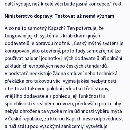
další výdaje, než k celé věci bude jasná koncepce,“ řekl.
Ministerstvo dopravy: Testovat už nemá význam
A co na to samotný Kapsch? Ten potvrzuje, že
fungování jejich systému s krabičkami jiných
dodavatelů je opravdu možné. „Český mýtný systém je
koncipován jako otevřený, proto tady samozřejmě lze
používat palubní jednotky jiných dodavatelů při splnění
základních evropských nebo českých standardů.
V podstatě neexistuje žádná smluvní nebo technická
překážka pro takovou věc. Vyjma jakési nezbytnosti
otestovat takovou palubní jednotku třetí strany,
vnějšího dodavatele z pohledu její funkčnosti a
spolehlivosti v reálném provozu, především proto, aby
nebyla ohrožena ta vysoká míra účinnosti výběru mýta
v České republice, za kterou Kapsch nese odpovědnost
a ručí státu pod vysokými sankcemi,“ vysvětluje