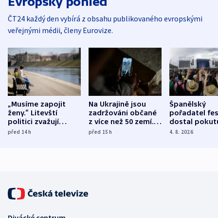
Evropský pohled
ČT24 každý den vybírá z obsahu publikovaného evropskými
veřejnými médii, členy Eurovize.
„Musíme zapojit
Na Ukrajině jsou
Španělský
ženy.“ Litevští
zadržováni občané
pořadatel fes
politici zvažují
z více než 50 zemí.
dostal pokut
dohodu o
Bojovali na straně
nekalé prakti
před 14
h
před 15
h
4. 8. 2026
demografii
Ruska
Divácké centrum