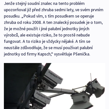
Jenže stejný soudní znalec na tento problém
upozorňoval již před zhruba sedmi lety, ve svém prvním
posudku. „Pokud vím, s tím posudkem se operuje
zhruba od roku 2008. A ten znalecký posudek je o tom,
že je možné použít i jiné palubní jednotky jiných
výrobců, ale existuje riziko, že to prostě nebude
fungovat. A to riziko je vždycky nějaké. A tím se
neustále zdůvodňuje, že se musí používat palubní
jednotky od firmy Kapsch,“ vysvětluje Pšenička.