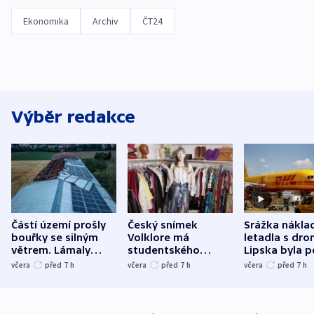
Ekonomika
Archiv
ČT24
Výběr redakce
Částí území prošly
Český snímek
Srážka nákla
bouřky se silným
Volklore má
letadla s dr
větrem. Lámaly
studentského
Lipska byla p
stromy a poničily
Oscara, zabojuje o
německého mi
včera
před 7
h
včera
před 7
h
včera
před 7
h
střechu
cenu za krátký film
hybridní útok