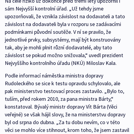
Na celé riziko už dokonce před třemi lety upozornil i
sám Nejvyšší kontrolní úřad. „Už tehdy jsme
upozorňovali, že vznikla závislost na dodavateli a tato
závislost na dodavateli byla v rozporu se zadávacími
podmínkami původní soutěže. V ní se pravilo, že
jednotlivé prvky, subsystémy, mají být konstruovány
tak, aby je mohli plnit různí dodavatelé, aby tato
závislost se pokud možno snižovala,“ uvedl prezident
Nejvyššího kontrolního úřadu (NKÚ) Miloslav Kala.
Podle informací náměstka ministra dopravy
Rudoleckého se sice k testu opravdu schylovalo, ale
pak ministerstvo testovací proces zastavilo. „Bylo to,
tuším, před rokem 2010, za pana ministra Bárty,“
konstatoval. Bývalý ministr dopravy Vít Bárta (Věci
veřejné) se však hájil slovy, že na ministerstvu dopravy
byl od srpna do dubna. „Za tu dobu nevím, co v této
věci se mohlo více stihnout, krom toho, že jsem zastavil