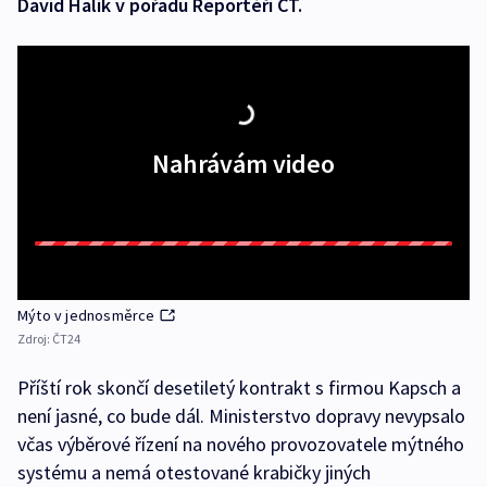
David Halík v pořadu Reportéři ČT.
Nahrávám video
Mýto v jednosměrce
Zdroj:
ČT24
Příští rok skončí desetiletý kontrakt s firmou Kapsch a
není jasné, co bude dál. Ministerstvo dopravy nevypsalo
včas výběrové řízení na nového provozovatele mýtného
systému a nemá otestované krabičky jiných