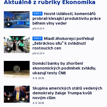
Aktuálně z rubriky
Ekonomika
Hosté Událostí, komentářů
VIDEO
probrali klesající produktivitu práce
během vlny veder
před 21
h
Mladí Jihokorejci potřebují
VIDEO
„žebráckou sílu“ k zvládnutí
rostoucích cen
před 22
h
Domácí banky by zhoršení
ekonomických podmínek zvládly,
ukazují testy ČNB
4. 8. 2026
Skupina amerických států vedených
demokraty žaluje Trumpa kvůli
novým clům
4. 8. 2026