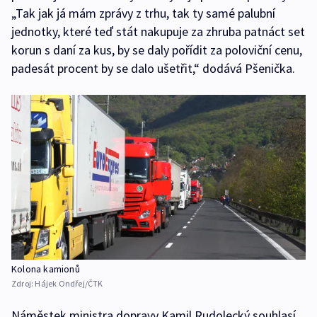
„Tak jak já mám zprávy z trhu, tak ty samé palubní
jednotky, které teď stát nakupuje za zhruba patnáct set
korun s daní za kus, by se daly pořídit za poloviční cenu,
padesát procent by se dalo ušetřit,“ dodává Pšenička.
Kolona kamionů
Zdroj:
Hájek Ondřej/ČTK
Náměstek ministra dopravy Kamil Rudolecký souhlasí,