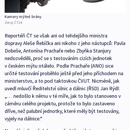
Kamery mýtné brány
Zdroj:
ČT24
Reportéři ČT se však ani od tehdejšího ministra
dopravy Aleše Řebíčka ani nikoho z jeho nástupců: Pavla
Dobeše, Antonína Prachaře nebo Zbyňka Stanjury
nedozvěděli, proč se s testováním cizích jednotek
v českém mýtu otálelo. Podle Prachaře (ANO) sice
určité testování proběhlo ještě před jeho příchodem na
ministerstvo, a to pod taktovkou ČVUT. Nicméně, jak
uvedl mluvčí Ředitelství silnic a dálnic (ŘSD) Jan Rýdl:
„… nedošlo k němu v té míře, jak to bylo stanoveno v
záměru celého projektu, protože to bylo zastaveno
dříve, než palubní jednotky, které měly být testovány,
vyjely na dálnice.“