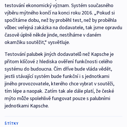
testování ekonomický význam. Systém současného
výběru mýtného končí na konci roku 2016. „Pokud si
spočítáme dobu, než by proběhl test, než by proběhla
vůbec veřejná zakázka na dodavatele, tak jsme opravdu
časově úplně někde jinde, nestíháme v daném
okamžiku soutěžit,“ vysvětluje.
Testování palubek jiných dodavatelů než Kapsche je
přitom klíčové z hlediska ověření funkčnosti celého
systému do budoucna. Čím dříve bude vláda vědět,
jestli stávající systém bude funkční i s jednotkami
jiného provozovatele, kterého chce vybrat v soutěži,
tím lépe a naopak. Zatím tak ale dále platí, že české
mýto může spolehlivě fungovat pouze s palubními
jednotkami Kapsche.
ŠTÍTKY