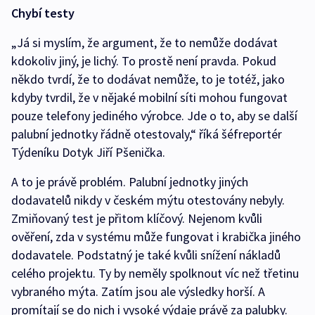
Chybí testy
„Já si myslím, že argument, že to nemůže dodávat
kdokoliv jiný, je lichý. To prostě není pravda. Pokud
někdo tvrdí, že to dodávat nemůže, to je totéž, jako
kdyby tvrdil, že v nějaké mobilní síti mohou fungovat
pouze telefony jediného výrobce. Jde o to, aby se další
palubní jednotky řádně otestovaly,“ říká šéfreportér
Týdeníku Dotyk Jiří Pšenička.
A to je právě problém. Palubní jednotky jiných
dodavatelů nikdy v českém mýtu otestovány nebyly.
Zmiňovaný test je přitom klíčový. Nejenom kvůli
ověření, zda v systému může fungovat i krabička jiného
dodavatele. Podstatný je také kvůli snížení nákladů
celého projektu. Ty by neměly spolknout víc než třetinu
vybraného mýta. Zatím jsou ale výsledky horší. A
promítají se do nich i vysoké výdaje právě za palubky.