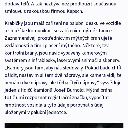
dodavatelů. A tak nezbývá než prodloužit současnou
smlouvu s rakouskou firmou Kapsch.
Krabičky jsou malá zařízení na palubní desku ve vozidle
a slouží ke komunikaci se zařízením mýtné stanice.
Zaznamenávají prostřednicvím mýtných bran ujeté
vzdálenosti a tím i placení mýtného. Některé, tzv.
kontrolní brány, jsou navíc vybaveny kamerovým
systémem s infrablesky, laserovými snímači a skenery.
„Kamery jsou tam, aby nás sledovaly. Pokud budu chtít
ošidit, nastavím si tam dvě nápravy, ale kamera vidí, že
nemám dvě nápravy, ale třeba čtyři nápravy,“ vysvětluje
jeden z řidičů kamionů Josef Burnold. Mýtná brána
totiž umí rozpoznat registrační značku, vypočítat
hmotnost vozidla a tyto údaje porovnat s údaji
uloženými v palubní jednotce.