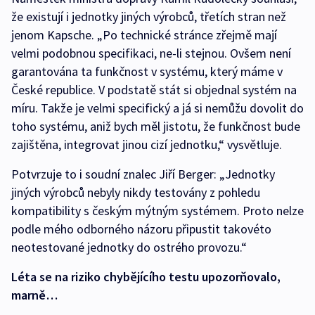
že existují i jednotky jiných výrobců, třetích stran než
jenom Kapsche. „Po technické stránce zřejmě mají
velmi podobnou specifikaci, ne-li stejnou. Ovšem není
garantována ta funkčnost v systému, který máme v
České republice. V podstatě stát si objednal systém na
míru. Takže je velmi specifický a já si nemůžu dovolit do
toho systému, aniž bych měl jistotu, že funkčnost bude
zajištěna, integrovat jinou cizí jednotku,“ vysvětluje.
Potvrzuje to i soudní znalec Jiří Berger: „Jednotky
jiných výrobců nebyly nikdy testovány z pohledu
kompatibility s českým mýtným systémem. Proto nelze
podle mého odborného názoru připustit takovéto
neotestované jednotky do ostrého provozu.“
Léta se na riziko chybějícího testu upozorňovalo,
marně…