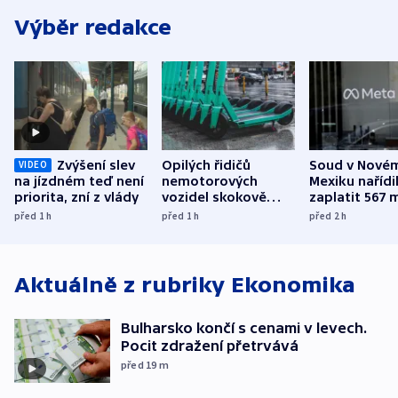
Výběr redakce
Zvýšení slev
Opilých řidičů
Soud v Nové
VIDEO
na jízdném teď není
nemotorových
Mexiku nařídi
priorita, zní z vlády
vozidel skokově
zaplatit 567 
přibylo, nejvíc ve
dolarů kvůli 
před 1
h
před 1
h
před 2
h
středních Čechách
způsobené d
Aktuálně z rubriky
Ekonomika
Bulharsko končí s cenami v levech.
Pocit zdražení přetrvává
před 19
m