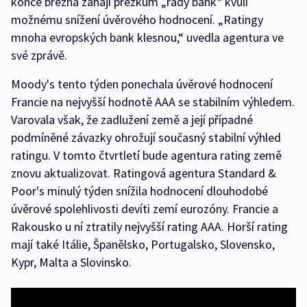
konce března zahájí přezkum „řady bank“ kvůli
možnému snížení úvěrového hodnocení. „Ratingy
mnoha evropských bank klesnou,“ uvedla agentura ve
své zprávě.
Moody's tento týden ponechala úvěrové hodnocení
Francie na nejvyšší hodnotě AAA se stabilním výhledem.
Varovala však, že zadlužení země a její případné
podmíněné závazky ohrožují současný stabilní výhled
ratingu. V tomto čtvrtletí bude agentura rating země
znovu aktualizovat. Ratingová agentura Standard &
Poor's minulý týden snížila hodnocení dlouhodobé
úvěrové spolehlivosti devíti zemí eurozóny. Francie a
Rakousko u ní ztratily nejvyšší rating AAA. Horší rating
mají také Itálie, Španělsko, Portugalsko, Slovensko,
Kypr, Malta a Slovinsko.