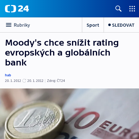
Sport
SLEDOVAT
Rubriky
Moody's chce snížit rating
evropských a globálních
bank
hab
20. 1. 2012
20. 1. 2012
|
Zdroj:
ČT24