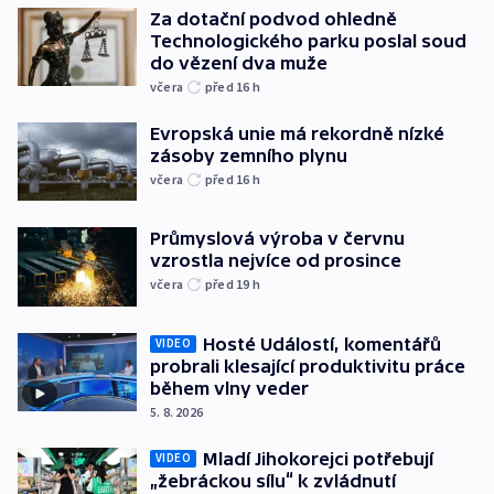
Za dotační podvod ohledně
Technologického parku poslal soud
do vězení dva muže
včera
před 16
h
Evropská unie má rekordně nízké
zásoby zemního plynu
včera
před 16
h
Průmyslová výroba v červnu
vzrostla nejvíce od prosince
včera
před 19
h
Hosté Událostí, komentářů
VIDEO
probrali klesající produktivitu práce
během vlny veder
5. 8. 2026
Mladí Jihokorejci potřebují
VIDEO
„žebráckou sílu“ k zvládnutí