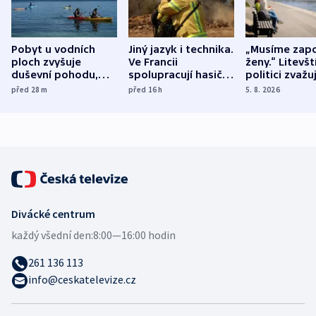
Pobyt u vodních
Jiný jazyk i technika.
„Musíme zapo
ploch zvyšuje
Ve Francii
ženy.“ Litevšt
duševní pohodu,
spolupracují hasiči z
politici zvažuj
ukázala
různých zemí
dohodu o
před 28
m
před 16
h
5. 8. 2026
mezinárodní studie
demografii
Divácké centrum
každý všední den:
8:00—16:00 hodin
261 136 113
info@ceskatelevize.cz