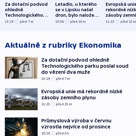
Za dotační podvod
Letadlo, u kterého
Evropská uni
ohledně
se v Lipsku našel
rekordně níz
Technologického
dron, bylo naložené
zásoby zemn
parku poslal soud
municí, píší média
plynu
15:19
před 7
m
10:56
před 16
m
11:23
před 23
do vězení dva muže
Aktuálně z rubriky
Ekonomika
Za dotační podvod ohledně
Technologického parku poslal soud
do vězení dva muže
15:19
před 7
m
Evropská unie má rekordně nízké
zásoby zemního plynu
11:23
před 23
m
Průmyslová výroba v červnu
vzrostla nejvíce od prosince
10:10
před 3
h