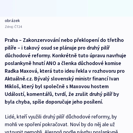
obrázek
Zdroj:
ČT24
Praha – Zakonzervování nebo překlopení do třetího
pilíře – i takový osud se plánuje pro druhý pilíř
důchodové reformy. Konkrétně tuto úpravu navrhuje
poslankyně hnutí ANO a členka důchodové komise
Radka Maxová, která tuto ideu řekla v rozhovoru pro
Aktuálně.cz. Bývalý slovenský ministr financí Ivan
Mikloš, který byl společně s Maxovou hostem
Událostí, komentářů, tvrdí, že zrušit druhý pilíř by
byla chyba, spíše doporučuje jeho posílení.
Lidé, kteří využili druhý pilíř důchodové reformy, by
mohli ve spoření pokračovat. Noví by do něj ale už
vstoupit nemohli. Alespoň podle návrhu poslankyně