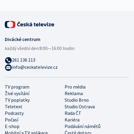
Divácké centrum
každý všední den:
8:00—16:00 hodin
261 136 113
info@ceskatelevize.cz
TV program
Pro média
Živé vysílání
Reklama
TV poplatky
Studio Brno
Teletext
Studio Ostrava
Podcasty
Rada ČT
Počasí
Kariéra
E-shop
Podávání námětů
Mobilní a TV aplikace
Časté dotazy