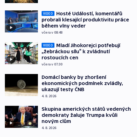
Hosté Událostí, komentářů
VIDEO
probrali klesající produktivitu práce
během vlny veder
včera v 08:48
Mladí Jihokorejci potřebují
VIDEO
„žebráckou sílu“ k zvládnutí
rostoucích cen
včera v 07:30
Domácí banky by zhoršení
ekonomických podmínek zvládly,
ukazují testy ČNB
4. 8. 2026
Skupina amerických států vedených
demokraty žaluje Trumpa kvůli
novým clům
4. 8. 2026