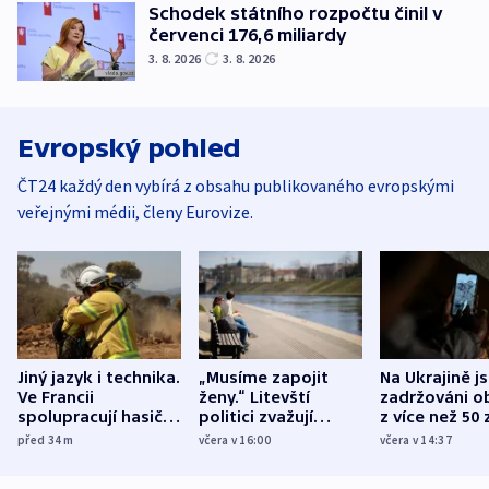
Schodek státního rozpočtu činil v
červenci 176,6 miliardy
3. 8. 2026
3. 8. 2026
Evropský pohled
ČT24 každý den vybírá z obsahu publikovaného evropskými
veřejnými médii, členy Eurovize.
Jiný jazyk i technika.
„Musíme zapojit
Na Ukrajině j
Ve Francii
ženy.“ Litevští
zadržováni o
spolupracují hasiči z
politici zvažují
z více než 50 
různých zemí
dohodu o
Bojovali na s
před 34
m
včera v 16:00
včera v 14:37
demografii
Ruska