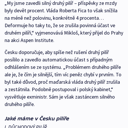
„My jsme zavedli silný druhý pilíř – příspěvky ze mzdy
byly devět procent. Vláda Roberta Fica to však snížila
na méně než polovinu, konkrétně 4 procenta…
Deformuje ho taky to, že se zrušila povinná účast ve
druhém pilíři,“ vyjmenovává Mikloš, který přijel do Prahy
na akci Aspen Institute.
Česku doporučuje, aby spíše než rušení druhý pilíř
posílilo a zavedlo automatickou účast s případným
odhlášením se ze systému. „Problémem druhého pilíře
ale je, že čím je silnější, tím víc peněz chybí v prvním. To
byl také důvod, proč maďarská vláda druhý pilíř zrušila
a zestátnila. Podobně postupoval i polský kabinet,“
vysvětluje exministr. Sám je však zastáncem silného
druhého pilíře.
Jaké máme v Česku pilíře
I. DŮCHODOVÝ PILÍŘ