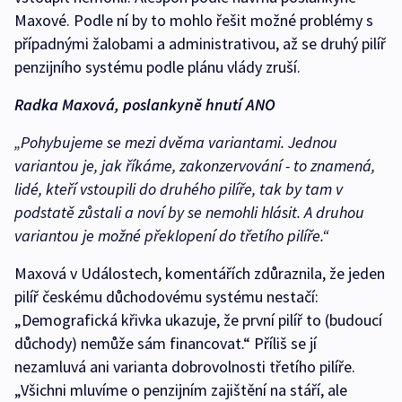
Maxové. Podle ní by to mohlo řešit možné problémy s
případnými žalobami a administrativou, až se druhý pilíř
penzijního systému podle plánu vlády zruší.
Radka Maxová, poslankyně hnutí ANO
„Pohybujeme se mezi dvěma variantami. Jednou
variantou je, jak říkáme, zakonzervování - to znamená,
lidé, kteří vstoupili do druhého pilíře, tak by tam v
podstatě zůstali a noví by se nemohli hlásit. A druhou
variantou je možné překlopení do třetího pilíře.“
Maxová v Událostech, komentářích zdůraznila, že jeden
pilíř českému důchodovému systému nestačí:
„Demografická křivka ukazuje, že první pilíř to (budoucí
důchody) nemůže sám financovat.“ Příliš se jí
nezamluvá ani varianta dobrovolnosti třetího pilíře.
„Všichni mluvíme o penzijním zajištění na stáří, ale