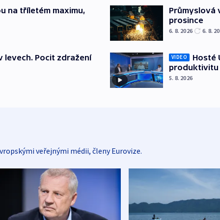
u na tříletém maximu,
Průmyslová v
prosince
6. 8. 2026
6. 8. 2
v levech. Pocit zdražení
Hosté U
VIDEO
produktivitu
5. 8. 2026
vropskými veřejnými médii, členy Eurovize.