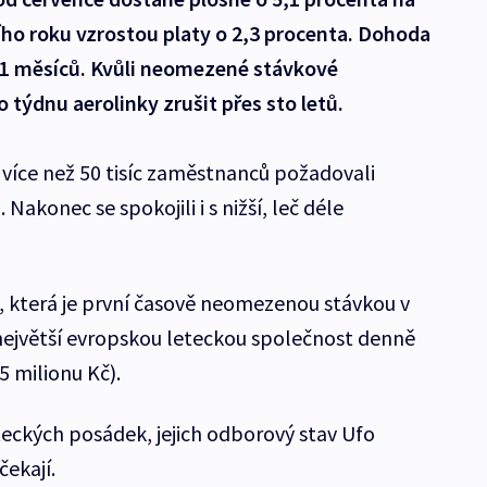
ího roku vzrostou platy o 2,3 procenta. Dohoda
 21 měsíců. Kvůli neomezené stávkové
týdnu aerolinky zrušit přes sto letů.
více než 50 tisíc zaměstnanců požadovali
Nakonec se spokojili i s nižší, leč déle
a, která je první časově neomezenou stávkou v
a největší evropskou leteckou společnost denně
5 milionu Kč).
eckých posádek, jejich odborový stav Ufo
čekají.