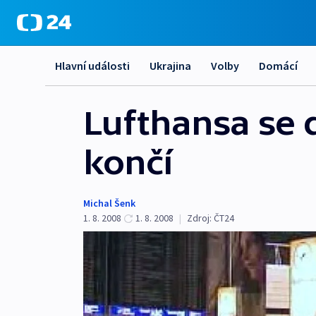
Hlavní události
Ukrajina
Volby
Domácí
Lufthansa se 
končí
Michal Šenk
1. 8. 2008
1. 8. 2008
|
Zdroj:
ČT24