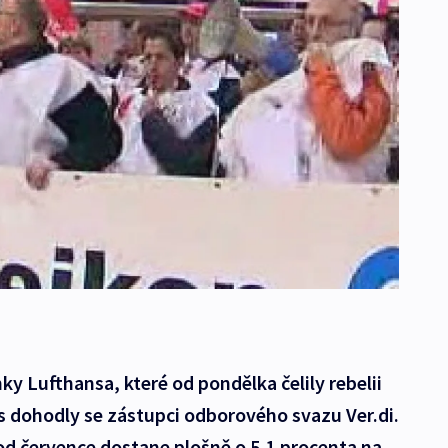
ky Lufthansa, které od pondělka čelily rebelii
 dohodly se zástupci odborového svazu Ver.di.
od července dostane plošně o 5,1 procenta na