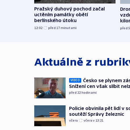
Pražský duhový pochod začal
Dron
uctěním památky obětí
vzd
berlínského útoku
kil
12:02
před 17
minutami
před 
Aktuálně z rubri
Česko se plynem záso
VIDEO
Snížení cen však slíbit nel
před 22
hodinami
Policie obvinila pět lidí v 
soutěží Správy železnic
včera
včera v 13:21