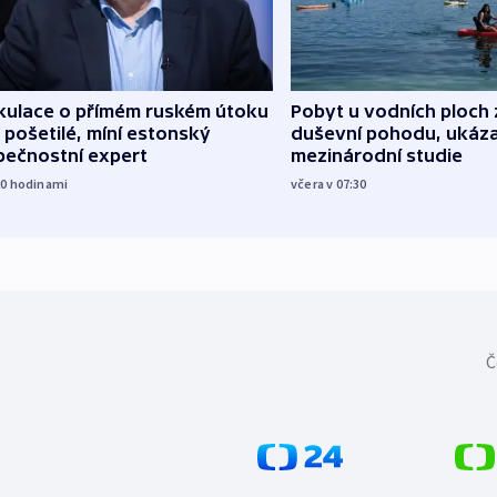
kulace o přímém ruském útoku
Pobyt u vodních ploch 
 pošetilé, míní estonský
duševní pohodu, ukáza
pečnostní expert
mezinárodní studie
20
hodinami
včera v 07:30
Č