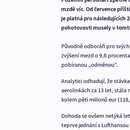
mzdě víc. Od července příšt
je platná pro následujících
pohotovosti musely v tomto 
Původně odboráři pro svých 
zvýšení mezd o 9,8 procenta. 
pobíranou „odměnou“.
Analytici odhadují, že stávk
aerolinkách za 13 let, stál
kolem pěti milionů eur (118,
Dohoda se ovšem netýká let
teprve jednání s Lufthansou 