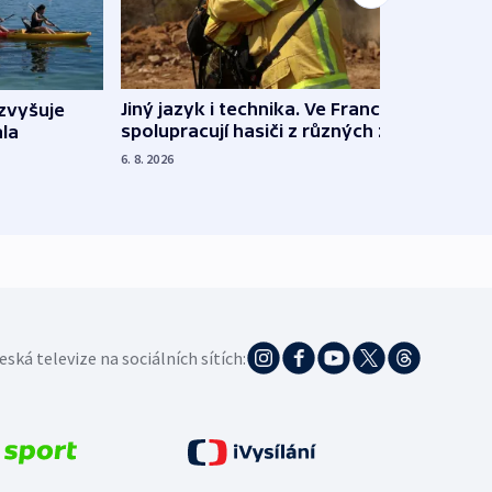
Jiný jazyk i technika. Ve Francii
zvyšuje
„Musí
spolupracují hasiči z různých zemí
la
polit
demo
6. 8. 2026
5. 8. 20
eská televize na sociálních sítích: