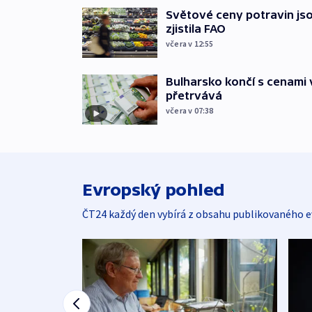
Světové ceny potravin jso
zjistila FAO
včera v 12:55
Bulharsko končí s cenami 
přetrvává
včera v 07:38
Evropský pohled
ČT24 každý den vybírá z obsahu publikovaného e