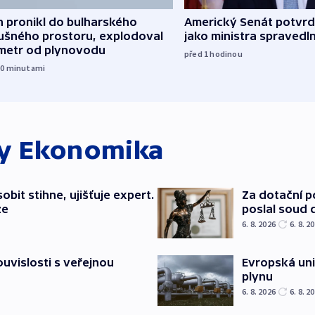
 pronikl do bulharského
Americký Senát potvrdi
ušného prostoru, explodoval
jako ministra spravedl
ometr od plynovodu
před 1
hodinou
50
minutami
ky
Ekonomika
bit stihne, ujišťuje expert.
Za dotační 
ze
poslal soud 
6. 8. 2026
6. 8. 2
souvislosti s veřejnou
Evropská un
plynu
6. 8. 2026
6. 8. 2