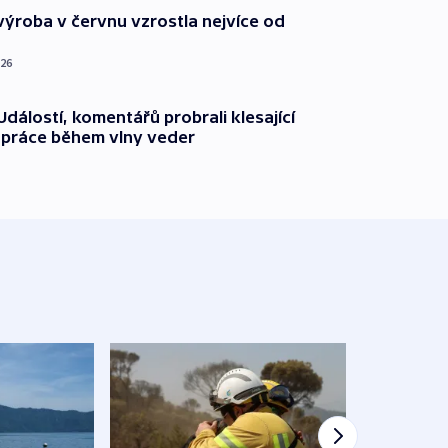
ýroba v červnu vzrostla nejvíce od
026
dálostí, komentářů probrali klesající
 práce během vlny veder