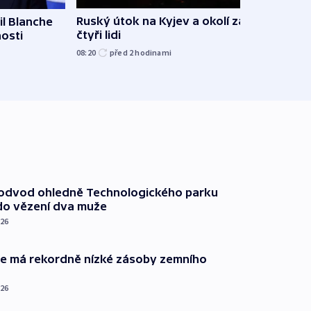
Ruský útok na Kyjev a okolí zabil
l Blanche
Hejtm
čtyři lidi
nosti
oprav
namí
08:20
před 2
hodinami
včera
podvod ohledně Technologického parku
do vězení dva muže
026
ie má rekordně nízké zásoby zemního
026