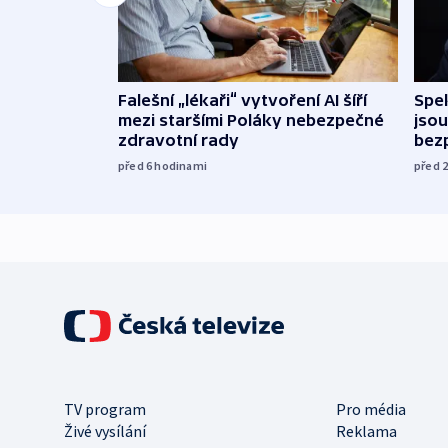
Falešní „lékaři“ vytvoření AI šíří
Spe
mezi staršími Poláky nebezpečné
jsou
zdravotní rady
bez
před 6
hodinami
před 
TV program
Pro média
Živé vysílání
Reklama