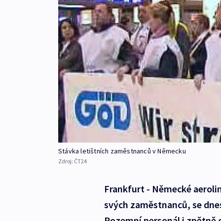
Stávka letištních zaměstnanců v Německu
Zdroj:
ČT24
Frankfurt - Německé aerolin
svých zaměstnanců, se dnes
Pozemní personál i zpětně 