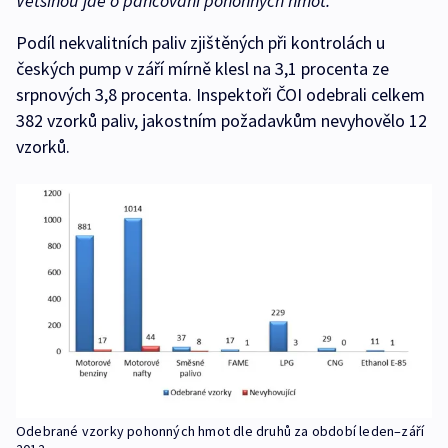
Většinou jde o pančování pohonných hmot.“
Podíl nekvalitních paliv zjištěných při kontrolách u
českých pump v září mírně klesl na 3,1 procenta ze
srpnových 3,8 procenta. Inspektoři ČOI odebrali celkem
382 vzorků paliv, jakostním požadavkům nevyhovělo 12
vzorků.
Odebrané vzorky pohonných hmot dle druhů za období leden–září