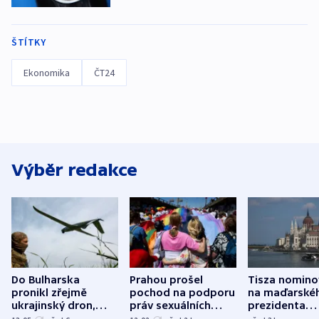
ŠTÍTKY
Ekonomika
ČT24
Výběr redakce
Do Bulharska
Prahou prošel
Tisza nomino
pronikl zřejmě
pochod na podporu
na maďarské
ukrajinský dron,
práv sexuálních
prezidenta
explodoval kilometr
menšin
bývalého šéf