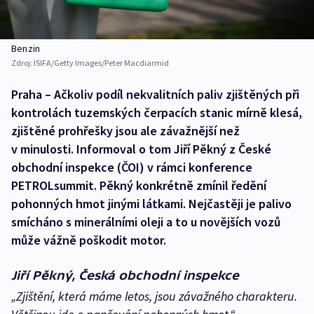
Benzin
Zdroj:
ISIFA/Getty Images/Peter Macdiarmid
Praha – Ačkoliv podíl nekvalitních paliv zjištěných při
kontrolách tuzemských čerpacích stanic mírně klesá,
zjištěné prohřešky jsou ale závažnější než
v minulosti. Informoval o tom Jiří Pěkný z České
obchodní inspekce (ČOI) v rámci konference
PETROLsummit. Pěkný konkrétně zmínil ředění
pohonných hmot jinými látkami. Nejčastěji je palivo
smícháno s minerálními oleji a to u novějších vozů
může vážně poškodit motor.
Jiří Pěkný, Česká obchodní inspekce
„Zjištění, která máme letos, jsou závažného charakteru.