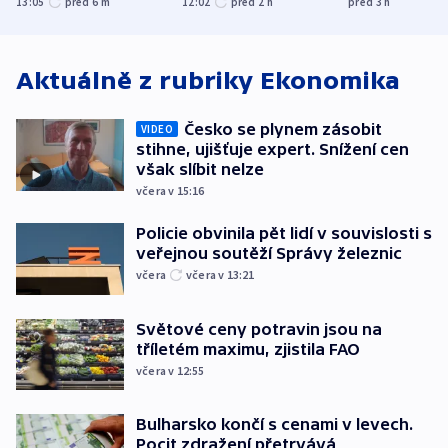
13:05
před 6
m
12:02
před 2
h
před 3
h
od plynovodu
nejvyššího s
Aktuálně z rubriky
Ekonomika
Česko se plynem zásobit
VIDEO
stihne, ujišťuje expert. Snížení cen
však slíbit nelze
včera v 15:16
Policie obvinila pět lidí v souvislosti s
veřejnou soutěží Správy železnic
včera
včera v 13:21
Světové ceny potravin jsou na
tříletém maximu, zjistila FAO
včera v 12:55
Bulharsko končí s cenami v levech.
Pocit zdražení přetrvává