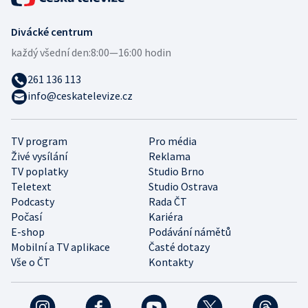
Divácké centrum
každý všední den:
8:00—16:00 hodin
261 136 113
info@ceskatelevize.cz
TV program
Pro média
Živé vysílání
Reklama
TV poplatky
Studio Brno
Teletext
Studio Ostrava
Podcasty
Rada ČT
Počasí
Kariéra
E-shop
Podávání námětů
Mobilní a TV aplikace
Časté dotazy
Vše o ČT
Kontakty