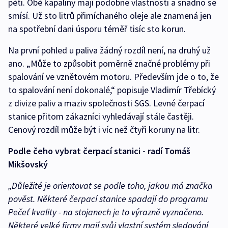
pěti. Obě kapaliny mají podobné vlastnosti a snadno se
smísí. Už sto litrů přimíchaného oleje ale znamená jen
na spotřební dani úsporu téměř tisíc sto korun.
Na první pohled u paliva žádný rozdíl není, na druhý už
ano. „Může to způsobit poměrně značné problémy při
spalování ve vznětovém motoru. Především jde o to, že
to spalování není dokonalé,“ popisuje Vladimír Třebícký
z divize paliv a maziv společnosti SGS. Levné čerpací
stanice přitom zákazníci vyhledávají stále častěji.
Cenový rozdíl může být i víc než čtyři koruny na litr.
Podle čeho vybrat čerpací stanici - radí Tomáš
Mikšovský
„Důležité je orientovat se podle toho, jakou má značka
pověst. Některé čerpací stanice spadají do programu
Pečeť kvality - na stojanech je to výrazně vyznačeno.
Některé velké firmy mají svůj vlastní systém sledování