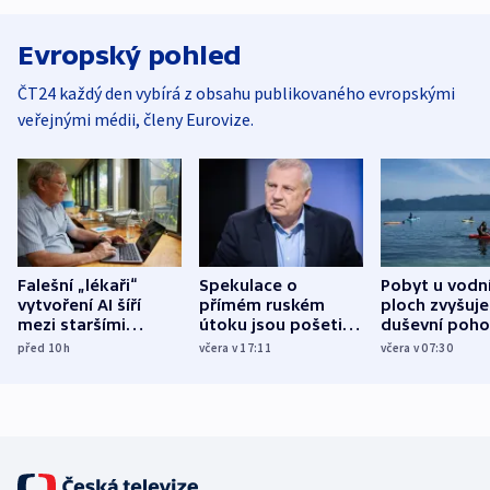
Evropský pohled
ČT24 každý den vybírá z obsahu publikovaného evropskými
veřejnými médii, členy Eurovize.
Falešní „lékaři“
Spekulace o
Pobyt u vodn
vytvoření AI šíří
přímém ruském
ploch zvyšuje
mezi staršími
útoku jsou pošetilé,
duševní poho
Poláky nebezpečné
míní estonský
ukázala
před 10
h
včera v 17:11
včera v 07:30
zdravotní rady
bezpečnostní
mezinárodní 
expert