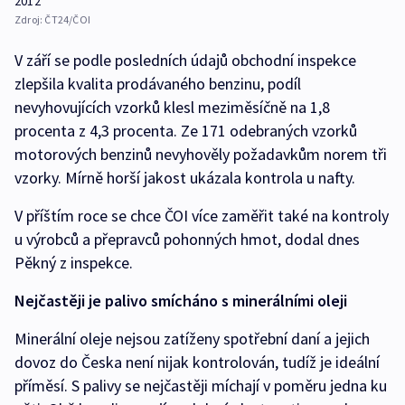
2012
Zdroj:
ČT24/ČOI
V září se podle posledních údajů obchodní inspekce
zlepšila kvalita prodávaného benzinu, podíl
nevyhovujících vzorků klesl meziměsíčně na 1,8
procenta z 4,3 procenta. Ze 171 odebraných vzorků
motorových benzinů nevyhověly požadavkům norem tři
vzorky. Mírně horší jakost ukázala kontrola u nafty.
V příštím roce se chce ČOI více zaměřit také na kontroly
u výrobců a přepravců pohonných hmot, dodal dnes
Pěkný z inspekce.
Nejčastěji je palivo smícháno s minerálními oleji
Minerální oleje nejsou zatíženy spotřební daní a jejich
dovoz do Česka není nijak kontrolován, tudíž je ideální
příměsí. S palivy se nejčastěji míchají v poměru jedna ku