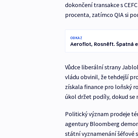
dokončení transakce s CEFC 
procenta, zatímco QIA si po
ODKAZ
Aeroflot, Rosněft. Špatná e
Vůdce liberální strany Jabloko
vládu obvinil, že tehdejší p
získala finance pro loňský r
úkol držet podíly, dokud se 
Politický význam prodeje té
agentury Bloomberg demonst
státní vyznamenání šéfové sp