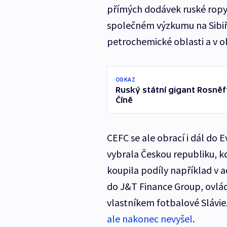
přímých dodávek ruské ropy 
společném výzkumu na Sibiři
petrochemické oblasti a v 
ODKAZ
Ruský státní gigant Rosně
Číně
CEFC se ale obrací i dál do E
vybrala Českou republiku, kde
koupila podíly například v a
do J&T Finance Group, ovlád
vlastníkem fotbalové Slávie
ale nakonec nevyšel
.