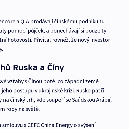
lencore a QIA prodávají čínskému podniku tu
aly pomocí půjček, a ponechávají si pouze ty
stní hotovostí. Přivítal rovněž, že nový investor
y.
ahů Ruska a Číny
své vztahy s Čínou poté, co západní země
 jeho postupu v ukrajinské krizi. Rusko patří
na čínský trh, kde soupeří se Saúdskou Arábií,
em ropy na světě.
smlouvu s CEFC China Energy o zvýšení