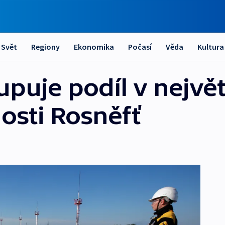
Svět
Regiony
Ekonomika
Počasí
Věda
Kultura
puje podíl v největ
osti Rosněfť