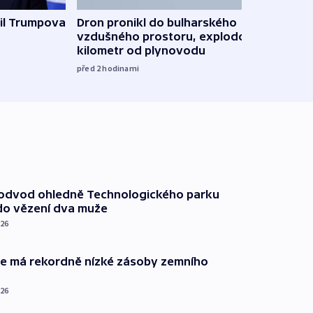
il Trumpova
Dron pronikl do bulharského
Ruský
vzdušného prostoru, explodoval
čtyři 
kilometr od plynovodu
08:20
před 2
hodinami
podvod ohledně Technologického parku
do vězení dva muže
026
ie má rekordně nízké zásoby zemního
026