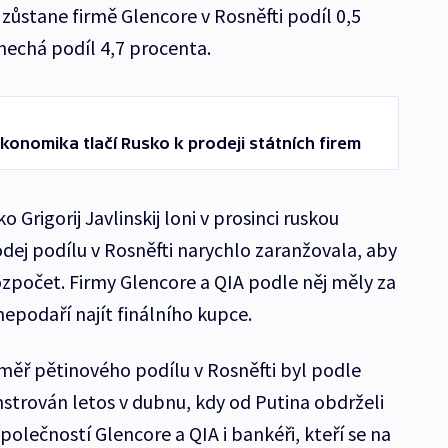
zůstane firmě Glencore v Rosněfti podíl 0,5
nechá podíl 4,7 procenta.
konomika tlačí Rusko k prodeji státních firem
 Grigorij Javlinskij loni v prosinci ruskou
rodej podílu v Rosněfti narychlo zaranžovala, aby
ozpočet. Firmy Glencore a QIA podle něj měly za
nepodaří najít finálního kupce.
měř pětinového podílu v Rosněfti byl podle
rován letos v dubnu, kdy od Putina obdrželi
olečností Glencore a QIA i bankéři, kteří se na