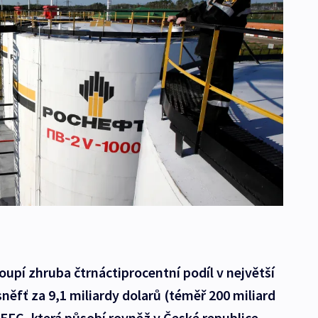
upí zhruba čtrnáctiprocentní podíl v největší
něfť za 9,1 miliardy dolarů (téměř 200 miliard
EFC, která působí rovněž v České republice.