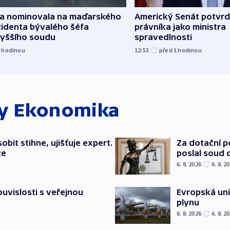
za nominovala na maďarského
Americký Senát potvrd
zidenta bývalého šéfa
právníka jako ministra
vyššího soudu
spravedlnosti
1
hodinou
12:53
před 1
hodinou
ky
Ekonomika
bit stihne, ujišťuje expert.
Za dotační 
ze
poslal soud 
6. 8. 2026
6. 8. 2
souvislosti s veřejnou
Evropská un
plynu
6. 8. 2026
6. 8. 2