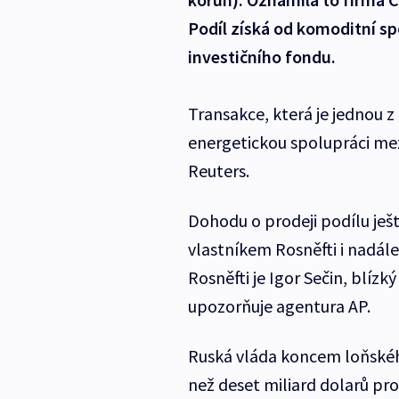
Podíl získá od komoditní sp
investičního fondu.
Transakce, která je jednou z 
energetickou spolupráci me
Reuters.
Dohodu o prodeji podílu ješt
vlastníkem Rosněfti i nadál
Rosněfti je Igor Sečin, blíz
upozorňuje agentura AP.
Ruská vláda koncem loňskéh
než deset miliard dolarů pro