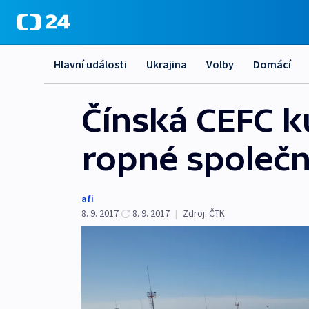
Hlavní události
Ukrajina
Volby
Domácí
Čínská CEFC ku
ropné společn
afi
8. 9. 2017
8. 9. 2017
|
Zdroj:
ČTK