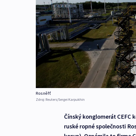
Rosněfť
Zdroj:
Reuters/Sergei Karpukhin
Čínský konglomerát CEFC ko
ruské ropné společnosti Ros
korun). Oznámila to firma C