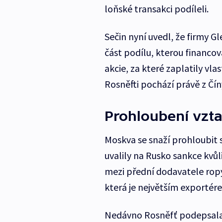
loňské transakci podíleli.
Sečin nyní uvedl, že firmy G
část podílu, kterou financov
akcie, za které zaplatily vla
Rosněfti pochází právě z Čín
Prohloubení vzt
Moskva se snaží prohloubit 
uvalily na Rusko sankce kvůli
mezi přední dodavatele ropy 
která je největším exportér
Nedávno Rosněfť podepsala 