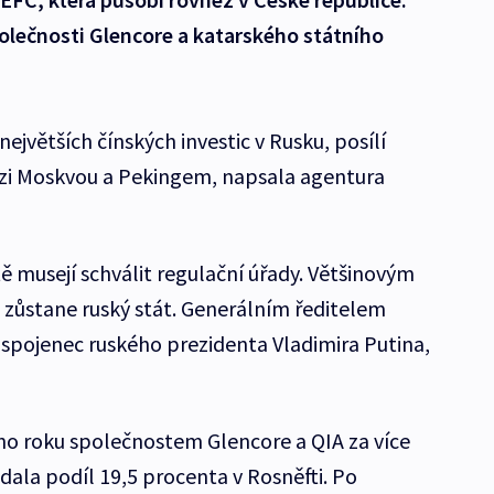
olečnosti Glencore a katarského státního
největších čínských investic v Rusku, posílí
zi Moskvou a Pekingem, napsala agentura
ě musejí schválit regulační úřady. Většinovým
e zůstane ruský stát. Generálním ředitelem
ký spojenec ruského prezidenta Vladimira Putina,
o roku společnostem Glencore a QIA za více
dala podíl 19,5 procenta v Rosněfti. Po