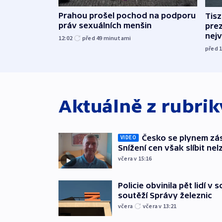
Prahou prošel pochod na podporu
Tis
práv sexuálních menšin
pre
nej
12:02
před 49
minutami
před 
Aktuálně z rubri
Česko se plynem záso
VIDEO
Snížení cen však slíbit nel
včera v 15:16
Policie obvinila pět lidí v 
soutěží Správy železnic
včera
včera v 13:21