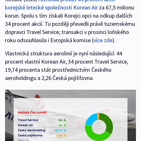
korejské letecké společnosti Korean Air
za 67,5 milionu
korun. Spolu s tím získali Korejci opci na odkup dalších
34 procent akcií. Tu později převedli právě tuzemskému
dopravci Travel Service; transakci v prosinci loňského
roku odsouhlasila i Evropská komise (
více zde
).
Vlastnická struktura aerolinií je nyní následující: 44
procent vlastní Korean Air, 34 procent Travel Service,
19,74 procenta stát prostřednictvím Českého
aeroholdingu a 2,26 Česká pojišťovna.