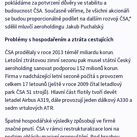
pokládáme za potvrzení důvěry ve stabilitu a
budoucnost ČSA. Současně věříme, že všichni akcionáři
se budou proporcionálně podílet na dalším rozvoji ČSA,“
sdělil mluvčí aeroholdingu Jakub Puchalský.
Problémy s hospodařením a ztráta cestujících
ČSA prodělaly v roce 2013 téměř miliardu korun.
Letošní ztrátovou zimní sezonu pak musel státní Český
aeroholding sanovat podporou 152 milionů korun.
Firma v nadcházející letní sezoně počítá s provozem
celkem 17 letounů (ještě v roce 2009 čítal letadlový
park ČSA 51 strojů). Hlavní část flotily tvoří devět
letadel Airbus A319, dále provozují jeden dálkový A330 a
sedm vrtulových ATR.
Špatné hospodářské výsledky způsobují ve firmě
značné pnutí. ČSA v rámci restrukturalizace loni na
podzim ohlásily masivní propouštění. Pod hrozbou