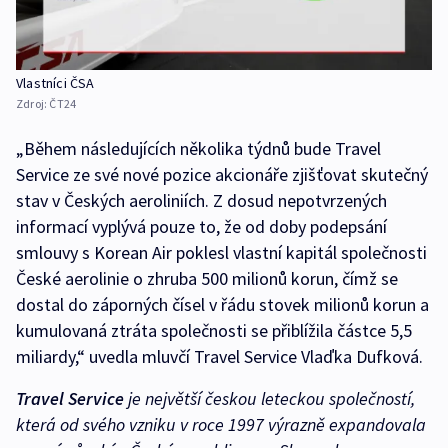
Vlastníci ČSA
Zdroj:
ČT24
„Během následujících několika týdnů bude Travel
Service ze své nové pozice akcionáře zjišťovat skutečný
stav v Českých aeroliniích. Z dosud nepotvrzených
informací vyplývá pouze to, že od doby podepsání
smlouvy s Korean Air poklesl vlastní kapitál společnosti
České aerolinie o zhruba 500 milionů korun, čímž se
dostal do záporných čísel v řádu stovek milionů korun a
kumulovaná ztráta společnosti se přiblížila částce 5,5
miliardy,“ uvedla mluvčí Travel Service Vlaďka Dufková.
Travel Service
je největší českou leteckou společností,
která od svého vzniku v roce 1997 výrazně expandovala