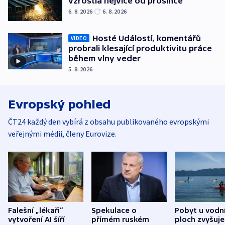
vzrostla nejvíce od prosince
6. 8. 2026
6. 8. 2026
Hosté Událostí, komentářů
VIDEO
probrali klesající produktivitu práce
během vlny veder
5. 8. 2026
Evropský pohled
ČT24 každý den vybírá z obsahu publikovaného evropskými
veřejnými médii, členy Eurovize.
Falešní „lékaři“
Spekulace o
Pobyt u vodn
vytvoření AI šíří
přímém ruském
ploch zvyšuje