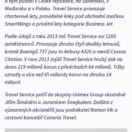
a nyní působí v České republice, na Slovensku, v
Maďarsku a v Polsku. Travel Service provozuje
charterové lety, pravidelné linky pod obchodní značkou
SmartWings a privátní lety kategorie Business Jet.
Podle údajů z roku 2013 má Travel Service asi 1200
zaměstnanců. Provozuje zhruba čtyři desítky letounů,
kromě Boeingů 737 jsou to Airbusy A320 a menší Cessna
Citation. V roce 2013 zvýšil Travel Service hrubý zisk na
skoro 219 milionů korun z předchozích 64 milionů. Tržby
vzrostly o více než tři miliardy korun na zhruba 14
miliard.
Travel Service patří do skupiny Unimex Group vlastněné
Jiřím Šimáněm a Jaromírem Šmejkalem. Dalšími z
významných akcionářů jsou podnikatel Roman Vik a
cestovní kancelář Canaria Travel.