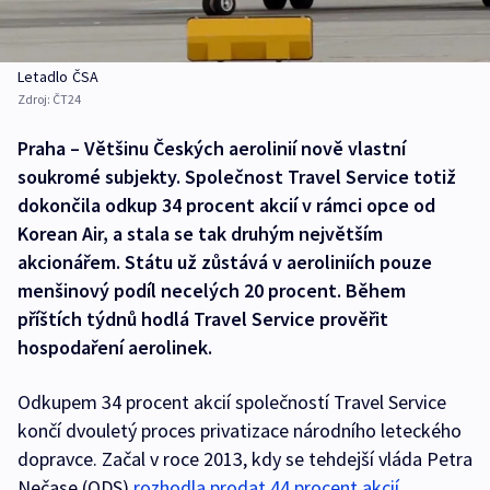
Letadlo ČSA
Zdroj:
ČT24
Praha – Většinu Českých aerolinií nově vlastní
soukromé subjekty. Společnost Travel Service totiž
dokončila odkup 34 procent akcií v rámci opce od
Korean Air, a stala se tak druhým největším
akcionářem. Státu už zůstává v aeroliniích pouze
menšinový podíl necelých 20 procent. Během
příštích týdnů hodlá Travel Service prověřit
hospodaření aerolinek.
Odkupem 34 procent akcií společností Travel Service
končí dvouletý proces privatizace národního leteckého
dopravce. Začal v roce 2013, kdy se tehdejší vláda Petra
Nečase (ODS)
rozhodla prodat 44 procent akcií