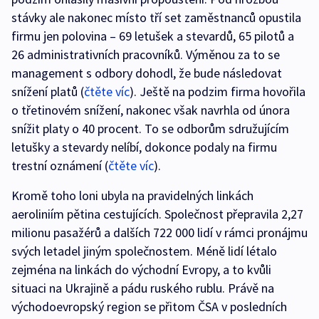
stávky ale nakonec místo tří set zaměstnanců opustila
firmu jen polovina – 69 letušek a stevardů, 65 pilotů a
26 administrativních pracovníků. Výměnou za to se
management s odbory dohodl, že bude následovat
snížení platů (
čtěte víc
). Ještě na podzim firma hovořila
o třetinovém snížení, nakonec však navrhla od února
snížit platy o 40 procent. To se odborům sdružujícím
letušky a stevardy nelíbí, dokonce podaly na firmu
trestní oznámení (
čtěte víc
).
Kromě toho loni ubyla na pravidelných linkách
aeroliniím pětina cestujících. Společnost přepravila 2,27
milionu pasažérů a dalších 722 000 lidí v rámci pronájmu
svých letadel jiným společnostem. Méně lidí létalo
zejména na linkách do východní Evropy, a to kvůli
situaci na Ukrajině a pádu ruského rublu. Právě na
východoevropský region se přitom ČSA v posledních