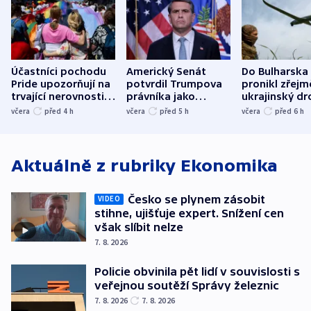
Účastníci pochodu
Americký Senát
Do Bulharska
Pride upozorňují na
potvrdil Trumpova
pronikl zřejm
trvající nerovnosti i
právníka jako
ukrajinský dr
společenskou
ministra
explodoval k
včera
před 4
h
včera
před 5
h
včera
před 6
h
atmosféru
spravedlnosti
od plynovod
Aktuálně z rubriky
Ekonomika
Česko se plynem zásobit
VIDEO
stihne, ujišťuje expert. Snížení cen
však slíbit nelze
7. 8. 2026
Policie obvinila pět lidí v souvislosti s
veřejnou soutěží Správy železnic
7. 8. 2026
7. 8. 2026