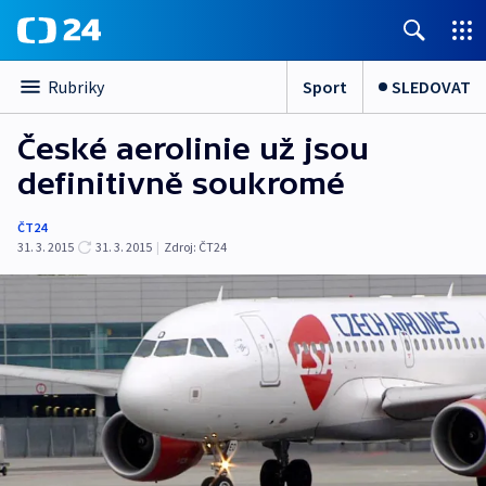
Sport
SLEDOVAT
Rubriky
České aerolinie už jsou
definitivně soukromé
ČT24
31. 3. 2015
31. 3. 2015
|
Zdroj:
ČT24