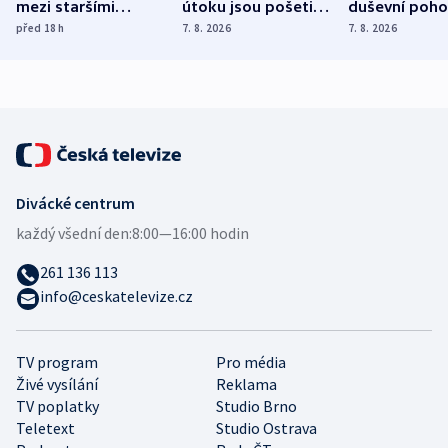
mezi staršími
útoku jsou pošetilé,
duševní poho
Poláky nebezpečné
míní estonský
ukázala
před 18
h
7. 8. 2026
7. 8. 2026
zdravotní rady
bezpečnostní
mezinárodní 
expert
Divácké centrum
každý všední den:
8:00—16:00 hodin
261 136 113
info@ceskatelevize.cz
TV program
Pro média
Živé vysílání
Reklama
TV poplatky
Studio Brno
Teletext
Studio Ostrava