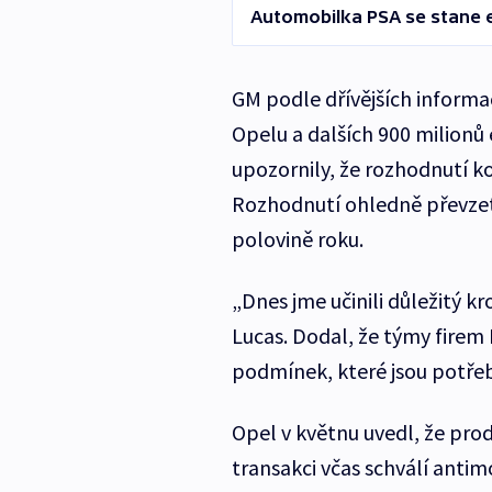
Automobilka PSA se stane 
GM podle dřívějších informací
Opelu a dalších 900 milionů 
upozornily, že rozhodnutí k
Rozhodnutí ohledně převzetí
polovině roku.
„Dnes jme učinili důležitý k
Lucas. Dodal, že týmy firem 
podmínek, které jsou potře
Opel v květnu uvedl, že pro
transakci včas schválí antim