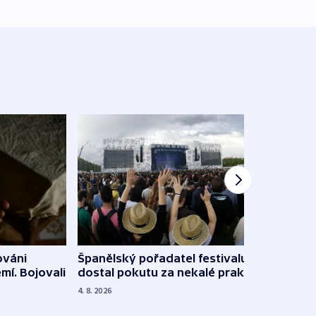
Španělský pořadatel festivalu
ováni
Lesn
dostal pokutu za nekalé praktiky
mí. Bojovali
dopa
zdrav
4. 8. 2026
4. 8. 20