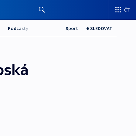
ČT
Podcasty
Sport
SLEDOVAT
pská