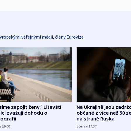
vropskými veřejnými médii, členy Eurovize.
íme zapojit ženy.“ Litevští
Na Ukrajině jsou zadrž
tici zvažují dohodu o
občané z více než 50 ze
ografii
na straně Ruska
v 16:00
včera v 14:37