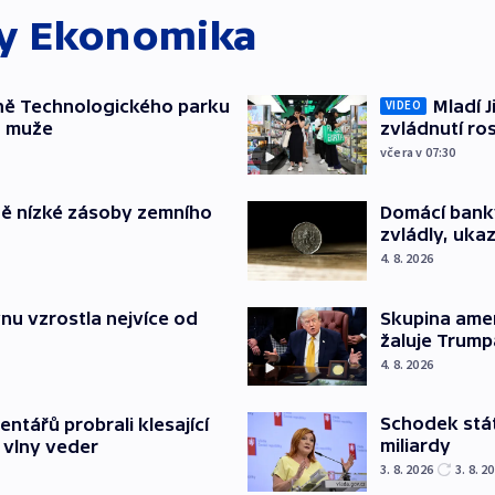
ky
Ekonomika
ně Technologického parku
Mladí J
VIDEO
a muže
zvládnutí ro
včera v 07:30
ě nízké zásoby zemního
Domácí bank
zvládly, ukaz
4. 8. 2026
nu vzrostla nejvíce od
Skupina ame
žaluje Trump
4. 8. 2026
Schodek stát
ntářů probrali klesající
miliardy
 vlny veder
3. 8. 2026
3. 8. 2