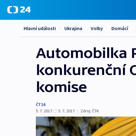
Hlavní události
Ukrajina
Volby
Domácí
Automobilka 
konkurenční O
komise
ČT24
5. 7. 2017
5. 7. 2017
|
Zdroj:
ČTK