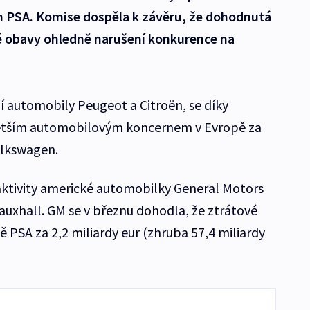
PSA. Komise dospěla k závěru, že dohodnutá
é obavy ohledně narušení konkurence na
í automobily Peugeot a Citroën, se díky
větším automobilovým koncernem v Evropě za
lkswagen.
aktivity americké automobilky General Motors
uxhall. GM se v březnu dohodla, že ztrátové
ě PSA za 2,2 miliardy eur (zhruba 57,4 miliardy