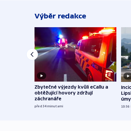
Výběr redakce
Zbytečné výjezdy kvůli eCallu a
Inci
obtěžující hovory zdržují
Lip
záchranáře
úmy
exp
před 34
minutami
10:56