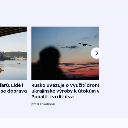
arů. Lidé i
Rusko uvažuje o využití dronů
VIDEO
e se doprava
ukrajinské výroby k útokům v
při 
Pobaltí, tvrdí Litva
před 1
před 1
hodinou