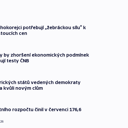
ihokorejci potřebují „žebráckou sílu“ k
stoucích cen
y by zhoršení ekonomických podmínek
ují testy ČNB
rických států vedených demokraty
a kvůli novým clům
ního rozpočtu činil v červenci 176,6
026