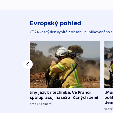
Evropský pohled
ČT24 každý den vybírá z obsahu publikovaného e
Jiný jazyk i technika. Ve Francii
„Mus
spolupracují hasiči z různých zemí
poli
dem
před 6
hodinami
včera 