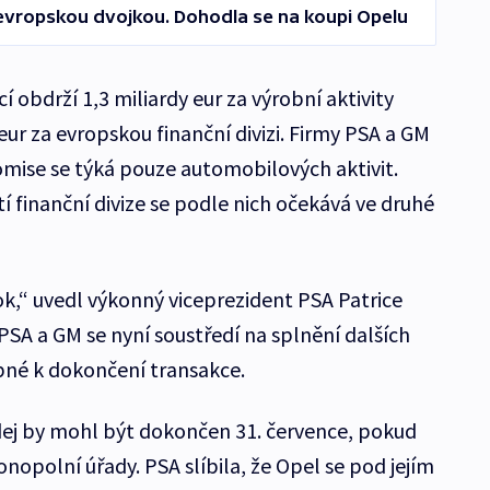
evropskou dvojkou. Dohodla se na koupi Opelu
 obdrží 1,3 miliardy eur za výrobní aktivity
eur za evropskou finanční divizi. Firmy PSA a GM
omise se týká pouze automobilových aktivit.
 finanční divize se podle nich očekává ve druhé
rok,“ uvedl výkonný viceprezident PSA Patrice
PSA a GM se nyní soustředí na splnění dalších
bné k dokončení transakce.
dej by mohl být dokončen 31. července, pokud
onopolní úřady. PSA slíbila, že Opel se pod jejím