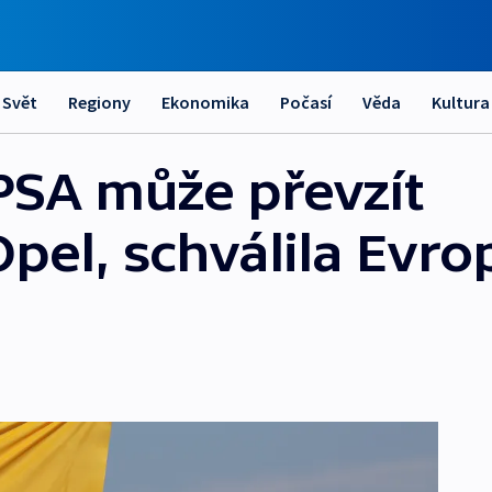
Svět
Regiony
Ekonomika
Počasí
Věda
Kultura
PSA může převzít
pel, schválila Evro