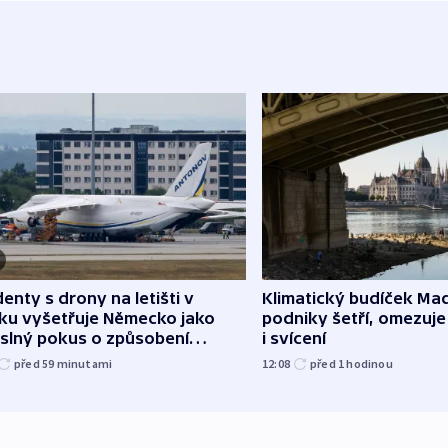
denty s drony na letišti v
Klimatický budíček Maď
sku vyšetřuje Německo jako
podniky šetří, omezuj
slný pokus o způsobení
i svícení
loze
před 59
minutami
12:08
před 1
hodinou