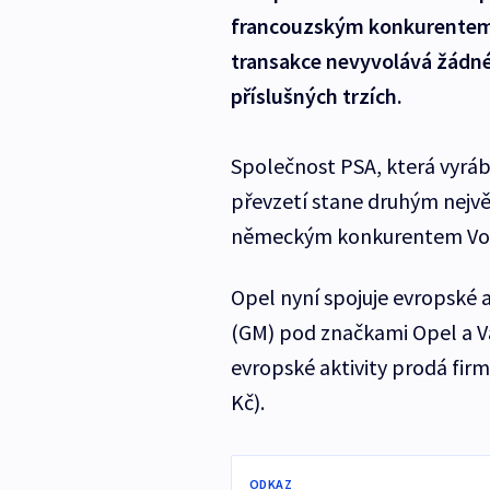
francouzským konkurentem 
transakce nevyvolává žádn
příslušných trzích.
Společnost PSA, která vyráb
převzetí stane druhým nej
německým konkurentem Vo
Opel nyní spojuje evropské 
(GM) pod značkami Opel a Va
evropské aktivity prodá firm
Kč).
ODKAZ