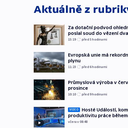
Aktuálně z rubri
Za dotační podvod ohled
poslal soud do vězení dv
15:19
před 5
hodinami
Evropská unie má rekordn
plynu
11:23
před 6
hodinami
Průmyslová výroba v červ
prosince
10:10
před 9
hodinami
Hosté Událostí, kome
VIDEO
produktivitu práce během
včera v 08:48