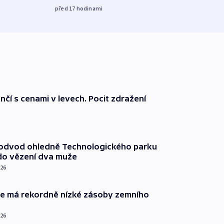
před 17
hodinami
nčí s cenami v levech. Pocit zdražení
podvod ohledně Technologického parku
do vězení dva muže
026
ie má rekordně nízké zásoby zemního
026