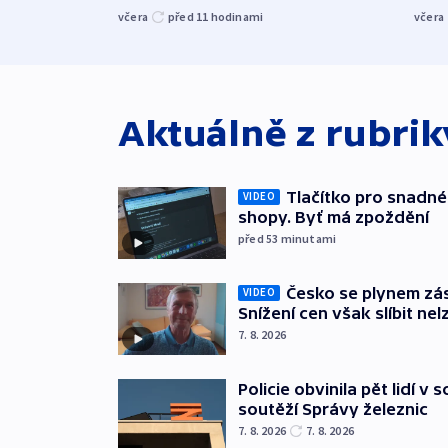
včera
před 11
hodinami
včera
Aktuálně z rubri
Tlačítko pro snadné 
VIDEO
shopy. Byť má zpoždění
před 53
minutami
Česko se plynem záso
VIDEO
Snížení cen však slíbit nel
7. 8. 2026
Policie obvinila pět lidí v 
soutěží Správy železnic
7. 8. 2026
7. 8. 2026