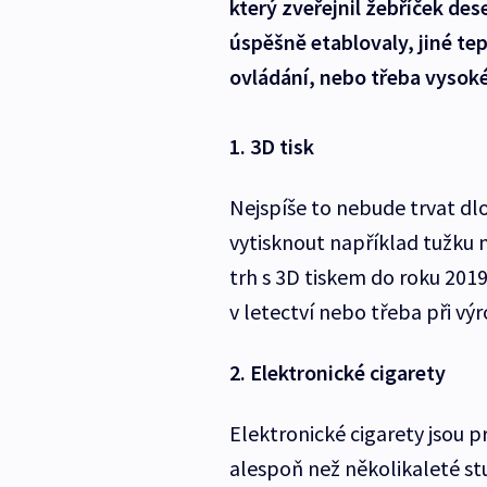
který zveřejnil žebříček de
úspěšně etablovaly, jiné tep
ovládání, nebo třeba vysoké
1. 3D tisk
Nejspíše to nebude trvat d
vytisknout například tužku 
trh s 3D tiskem do roku 2019
v letectví nebo třeba při v
2. Elektronické cigarety
Elektronické cigarety jsou 
alespoň než několikaleté stu