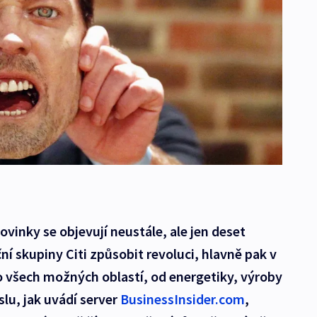
vinky se objevují neustále, ale jen deset
ní skupiny Citi způsobit revoluci, hlavně pak v
o všech možných oblastí, od energetiky, výroby
lu, jak uvádí server
BusinessInsider.com
,