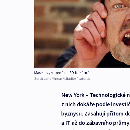
Maska vyrobená na 3D tiskárně
Zdroj:
Jane Mingay/Isifa/Rex Features
New York – Technologické no
z nich dokáže podle investič
byznysu. Zasahují přitom d
a IT až do zábavního průmys