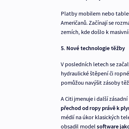
Platby mobilem nebo table
Američanů. Začínají se rozmá
zemích, kde došlo k masivní
5. Nové technologie těžby
V posledních letech se zača
hydraulické štěpení či ropn
pomůžou navýšit zásoby těže
A Citi jmenuje i další zásadn
přechod od ropy právě k pl
médií na úkor klasických tel
obsadil model
software jak