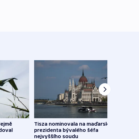
řejmě
Tisza nominovala na maďarského
Ruský
doval
prezidenta bývalého šéfa
čtyři 
nejvyššího soudu
včera