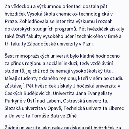
Za vědeckou a výzkumnou orientaci dostala pět
hvězdiček Vysoká škola chemicko-technologická v
Praze. Zohledňovala se intenzita výzkumu i rozsah
doktorských studijních programů. Pět hvězdiček získaly
také čtyři fakulty Vysokého učení technického v Brně a
tři fakulty Západočeské univerzity v Plzni.
Šest mimopražských univerzit bylo kladně hodnoceno
za přínos regionu a sociální inkluzi, tedy vzdělávání
studentů, jejichž rodiče nemají vysokoškolský titul.
Mívají studenty z daného regionu, kteří v něm po studiu
zůstávají. Pět hvězdiček získaly Jihočeská univerzita v
Českých Budějovicích, Univerzita Jana Evangelisty
Purkyně v Ústí nad Labem, Ostravská univerzita,
Slezská univerzita v Opavě, Technická univerzita Liberec
a Univerzita Tomáše Bati ve Zlíně.
Žádná univerzita jako celek nezískala pět hvězdiček za