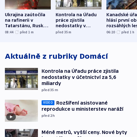
Ukrajina zaútočila
Kontrola na Úřadu
Kanadské úř
na rafinerii v
práce zjistila
hlásí první o
Tatarstánu, Rusko
nedostatky v
rozsáhlých le
udeřilo na Sumy a
účetnictví za 5,6
požárů
08:44
před 1
m
před 35
m
06:20
před 1
h
Oděsu
miliardy
Aktuálně z rubriky
Domácí
Kontrola na Úřadu práce zjistila
nedostatky v účetnictví za 5,6
miliardy
před 35
m
Rozšíření asistované
VIDEO
reprodukce u ministerstev naráží
před 2
h
Méně metrů, vyšší ceny. Nové byty