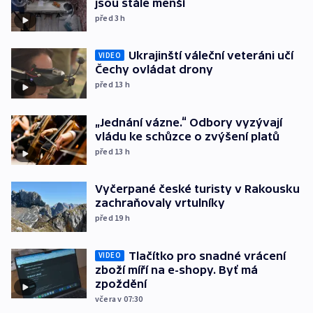
jsou stále menší
před 3
h
Ukrajinští váleční veteráni učí
VIDEO
Čechy ovládat drony
před 13
h
„Jednání vázne.“ Odbory vyzývají
vládu ke schůzce o zvýšení platů
před 13
h
Vyčerpané české turisty v Rakousku
zachraňovaly vrtulníky
před 19
h
Tlačítko pro snadné vrácení
VIDEO
zboží míří na e-shopy. Byť má
zpoždění
včera v 07:30