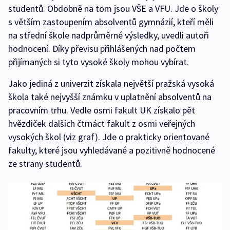
studentů. Obdobně na tom jsou VŠE a VFU. Jde o školy
s větším zastoupením absolventů gymnázií, kteří měli
na střední škole nadprůměrné výsledky, uvedli autoři
hodnocení. Díky převisu přihlášených nad počtem
přijímaných si tyto vysoké školy mohou vybírat.
Jako jediná z univerzit získala největší pražská vysoká
škola také nejvyšší známku v uplatnění absolventů na
pracovním trhu. Vedle osmi fakult UK získalo pět
hvězdiček dalších čtrnáct fakult z osmi veřejných
vysokých škol (viz graf). Jde o prakticky orientované
fakulty, které jsou vyhledávané a pozitivně hodnocené
ze strany studentů.