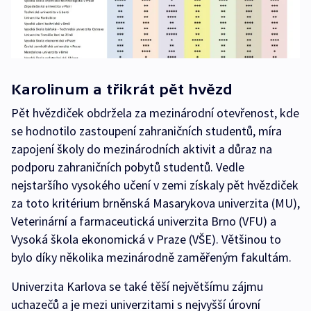
Karolinum a třikrát pět hvězd
Pět hvězdiček obdržela za mezinárodní otevřenost, kde
se hodnotilo zastoupení zahraničních studentů, míra
zapojení školy do mezinárodních aktivit a důraz na
podporu zahraničních pobytů studentů. Vedle
nejstaršího vysokého učení v zemi získaly pět hvězdiček
za toto kritérium brněnská Masarykova univerzita (MU),
Veterinární a farmaceutická univerzita Brno (VFU) a
Vysoká škola ekonomická v Praze (VŠE). Většinou to
bylo díky několika mezinárodně zaměřeným fakultám.
Univerzita Karlova se také těší největšímu zájmu
uchazečů a je mezi univerzitami s nejvyšší úrovní