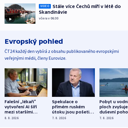
Stále více Čechů míří v létě do
VIDEO
Skandinávie
včera v 06:30
Evropský pohled
ČT24 každý den vybírá z obsahu publikovaného evropskými
veřejnými médii, členy Eurovize.
Falešní „lékaři“
Spekulace o
Pobyt u vodn
vytvoření AI šíří
přímém ruském
ploch zvyšuje
mezi staršími
útoku jsou pošetilé,
duševní poho
Poláky nebezpečné
míní estonský
ukázala
8. 8. 2026
7. 8. 2026
7. 8. 2026
zdravotní rady
bezpečnostní
mezinárodní 
expert