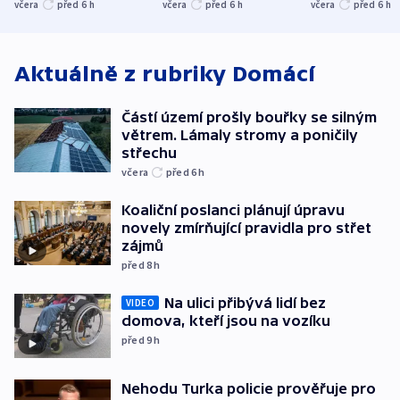
stromy a poničily
Oscara, zabojuje o
německého mi
včera
před 6
h
včera
před 6
h
včera
před 6
h
střechu
cenu za krátký film
hybridní útok
Aktuálně z rubriky
Domácí
Částí území prošly bouřky se silným
větrem. Lámaly stromy a poničily
střechu
včera
před 6
h
Koaliční poslanci plánují úpravu
novely zmírňující pravidla pro střet
zájmů
před 8
h
Na ulici přibývá lidí bez
VIDEO
domova, kteří jsou na vozíku
před 9
h
Nehodu Turka policie prověřuje pro