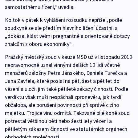
samostatnému řízení,“ uvedla.
Koltok v pátek k vyhlášení rozsudku nepřišel, podle
soudkyně se ale předtím hlavního líčení účastnil a
„dokázal klást velmi pregnantně a orientovaně dotazy
znalcům z oboru ekonomiky“.
Pražský městský soud v kauze MSD už v listopadu 2019
nepravomocně uznal vinnými dalších 19 lidí včetně
manažerů záložny Petra Jánského, Daniela Turečka a
Jana Zavřela, které poslal na pět, šest a pět let do
vězení a uložil jim také pětileté zákazy činnosti. Podle
verdiktu však muži nespáchali zpronevěru, jak tvrdí
obžaloba, ale porušení povinnosti při správě cizího
majetku. Trojice vinu odmítá. Takzvané bílé koně soud
potrestal většinou pěti nebo šesti lety vězení a
pětiletým zákazem činnosti ve statutárních orgánech
obchodních společností.