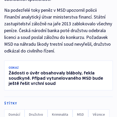
Na podezřelé toky peněz v MSD upozornil policii
Finanční analytický útvar ministerstva financí. Státní
zastupitelství záložně na jaře 2013 zablokovalo všechny
peníze. Česká národní banka poté družstvu odebrala
licenci a soud poslal záložnu do konkurzu. Požadavek
MSD na náhradu škody trestní soud nevyřešil, družstvo
odkázal do civilního řízení.
ODKAZ
Žádosti o úvěr obsahovaly bláboly, řekla
soudkyně. Případ vytunelovaného MSD bude
ještě řešit vrchní soud
ŠTÍTKY
Domácí
Družstvo
Kriminalita
MSD
Věznice