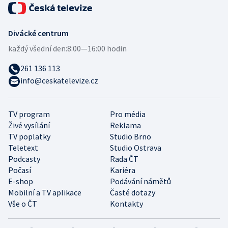
Divácké centrum
každý všední den:
8:00—16:00 hodin
261 136 113
info@ceskatelevize.cz
TV program
Pro média
Živé vysílání
Reklama
TV poplatky
Studio Brno
Teletext
Studio Ostrava
Podcasty
Rada ČT
Počasí
Kariéra
E-shop
Podávání námětů
Mobilní a TV aplikace
Časté dotazy
Vše o ČT
Kontakty