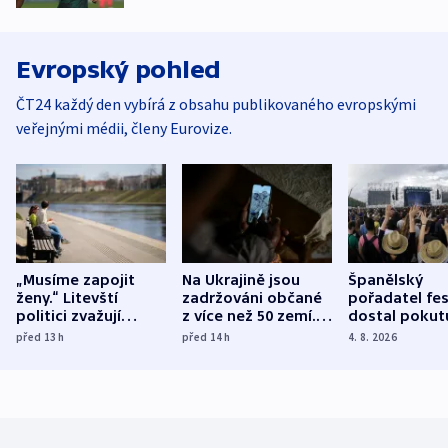
Evropský pohled
ČT24 každý den vybírá z obsahu publikovaného evropskými
veřejnými médii, členy Eurovize.
„Musíme zapojit
Na Ukrajině jsou
Španělský
ženy.“ Litevští
zadržováni občané
pořadatel fes
politici zvažují
z více než 50 zemí.
dostal pokut
dohodu o
Bojovali na straně
nekalé prakti
před 13
h
před 14
h
4. 8. 2026
demografii
Ruska