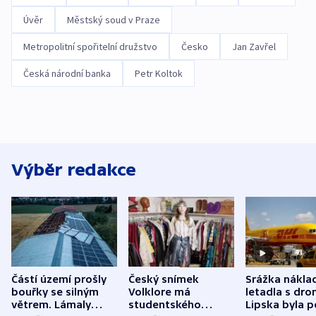
Úvěr
Městský soud v Praze
Metropolitní spořitelní družstvo
Česko
Jan Zavřel
Česká národní banka
Petr Koltok
Výběr redakce
Částí území prošly
Český snímek
Srážka nákla
bouřky se silným
Volklore má
letadla s dr
větrem. Lámaly
studentského
Lipska byla p