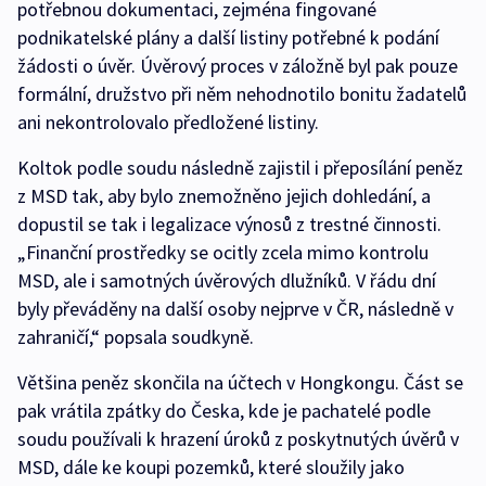
potřebnou dokumentaci, zejména fingované
podnikatelské plány a další listiny potřebné k podání
žádosti o úvěr. Úvěrový proces v záložně byl pak pouze
formální, družstvo při něm nehodnotilo bonitu žadatelů
ani nekontrolovalo předložené listiny.
Koltok podle soudu následně zajistil i přeposílání peněz
z MSD tak, aby bylo znemožněno jejich dohledání, a
dopustil se tak i legalizace výnosů z trestné činnosti.
„Finanční prostředky se ocitly zcela mimo kontrolu
MSD, ale i samotných úvěrových dlužníků. V řádu dní
byly převáděny na další osoby nejprve v ČR, následně v
zahraničí,“ popsala soudkyně.
Většina peněz skončila na účtech v Hongkongu. Část se
pak vrátila zpátky do Česka, kde je pachatelé podle
soudu používali k hrazení úroků z poskytnutých úvěrů v
MSD, dále ke koupi pozemků, které sloužily jako