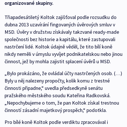
organizované skupiny.
Třiapadesátiletý Koltok zajišťoval podle rozsudku do
dubna 2013 uzavírání fingovaných úvěrových smluv v
MSD. Úvěry v družstvu získávaly takzvané ready-made
společnosti bez historie a kapitálu, které zastupovali
nastrčení lidé. Koltok údajně věděl, že tito bílí koně
nikdy neměli v úmyslu vyvíjet podnikatelskou nebo jinou
činnost, jež by mohla zajistit splacení úvěrů u MSD.
„Bylo prokázáno, že ovládal účty nastrčených osob. (…)
Byly u něj nalezeny propočty, kolik komu z trestné
činnosti připadne,“ uvedla předsedkyně senátu
pražského městského soudu Kateřina Radkovská.
„Nepochybujeme o tom, že pan Koltok získal trestnou
činností zásadní majetkový prospěch,“ podotkla.
Pro bílé koně Koltok podle verdiktu zpracovával i