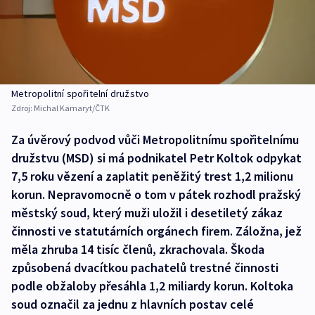
Metropolitní spořitelní družstvo
Zdroj:
Michal Kamaryt/ČTK
Za úvěrový podvod vůči Metropolitnímu spořitelnímu
družstvu (MSD) si má podnikatel Petr Koltok odpykat
7,5 roku vězení a zaplatit peněžitý trest 1,2 milionu
korun. Nepravomocně o tom v pátek rozhodl pražský
městský soud, který muži uložil i desetiletý zákaz
činnosti ve statutárních orgánech firem. Záložna, jež
měla zhruba 14 tisíc členů, zkrachovala. Škoda
způsobená dvacítkou pachatelů trestné činnosti
podle obžaloby přesáhla 1,2 miliardy korun. Koltoka
soud označil za jednu z hlavních postav celé