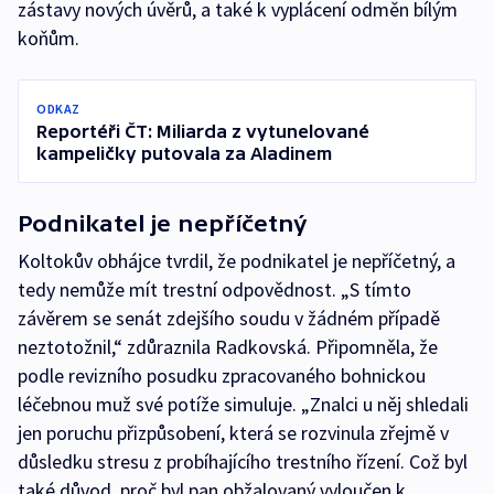
zástavy nových úvěrů, a také k vyplácení odměn bílým
koňům.
ODKAZ
Reportéři ČT: Miliarda z vytunelované
kampeličky putovala za Aladinem
Podnikatel je nepříčetný
Koltokův obhájce tvrdil, že podnikatel je nepříčetný, a
tedy nemůže mít trestní odpovědnost. „S tímto
závěrem se senát zdejšího soudu v žádném případě
neztotožnil,“ zdůraznila Radkovská. Připomněla, že
podle revizního posudku zpracovaného bohnickou
léčebnou muž své potíže simuluje. „Znalci u něj shledali
jen poruchu přizpůsobení, která se rozvinula zřejmě v
důsledku stresu z probíhajícího trestního řízení. Což byl
také důvod, proč byl pan obžalovaný vyloučen k