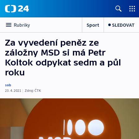
Sport
SLEDOVAT
Rubriky
Za vyvedení peněz ze
záložny MSD si má Petr
Koltok odpykat sedm a půl
roku
sob
23. 4. 2021
|
Zdroj:
ČTK