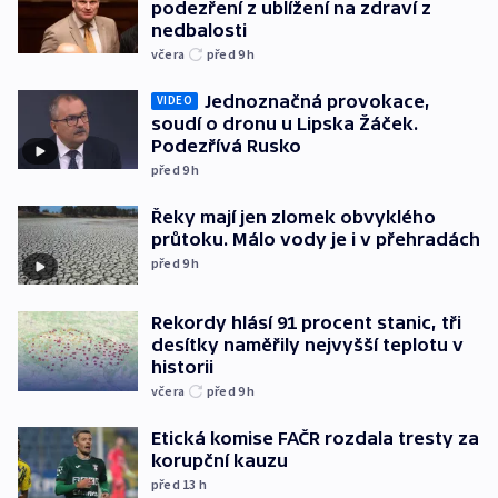
podezření z ublížení na zdraví z
nedbalosti
včera
před 9
h
Jednoznačná provokace,
VIDEO
soudí o dronu u Lipska Žáček.
Podezřívá Rusko
před 9
h
Řeky mají jen zlomek obvyklého
průtoku. Málo vody je i v přehradách
před 9
h
Rekordy hlásí 91 procent stanic, tři
desítky naměřily nejvyšší teplotu v
historii
včera
před 9
h
Etická komise FAČR rozdala tresty za
korupční kauzu
před 13
h