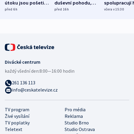
útoku jsou pošetilé,
duševní pohodu,
spolupracují h
míní estonský
ukázala
různých zemí
před 6
h
před 16
h
včera v 15:30
bezpečnostní
mezinárodní studie
expert
Divácké centrum
každý všední den:
8:00—16:00 hodin
261 136 113
info@ceskatelevize.cz
TV program
Pro média
Živé vysílání
Reklama
TV poplatky
Studio Brno
Teletext
Studio Ostrava