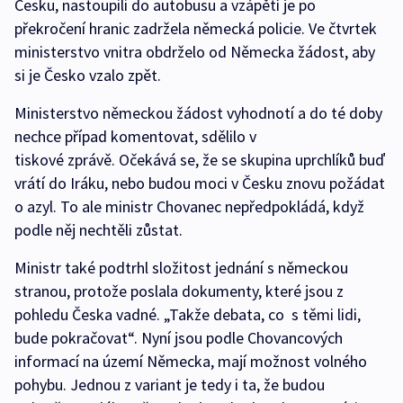
Česku, nastoupili do autobusu a vzápětí je po
překročení hranic zadržela německá policie. Ve čtvrtek
ministerstvo vnitra obdrželo od Německa žádost, aby
si je Česko vzalo zpět.
Ministerstvo německou žádost vyhodnotí a do té doby
nechce případ komentovat, sdělilo v
tiskové zprávě. Očekává se, že se skupina uprchlíků buď
vrátí do Iráku, nebo budou moci v Česku znovu požádat
o azyl. To ale ministr Chovanec nepředpokládá, když
podle něj nechtěli zůstat.
Ministr také podtrhl složitost jednání s německou
stranou, protože poslala dokumenty, které jsou z
pohledu Česka vadné. „Takže debata, co s těmi lidi,
bude pokračovat“. Nyní jsou podle Chovancových
informací na území Německa, mají možnost volného
pohybu. Jednou z variant je tedy i ta, že budou