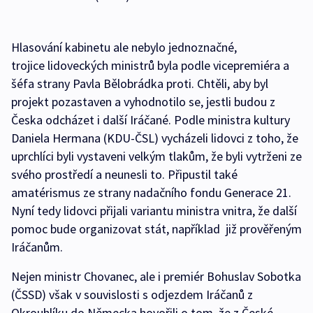
Hlasování kabinetu ale nebylo jednoznačné,
trojice lidoveckých ministrů byla podle vicepremiéra a
šéfa strany Pavla Bělobrádka proti. Chtěli, aby byl
projekt pozastaven a vyhodnotilo se, jestli budou z
Česka odcházet i další Iráčané. Podle ministra kultury
Daniela Hermana (KDU-ČSL) vycházeli lidovci z toho, že
uprchlíci byli vystaveni velkým tlakům, že byli vytrženi ze
svého prostředí a neunesli to. Připustil také
amatérismus ze strany nadačního fondu Generace 21.
Nyní tedy lidovci přijali variantu ministra vnitra, že další
pomoc bude organizovat stát, například již prověřeným
Iráčanům.
Nejen ministr Chovanec, ale i premiér Bohuslav Sobotka
(ČSSD) však v souvislosti s odjezdem Iráčanů z
Okrouhlíku do Německa hovořili o tom, že z České