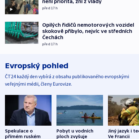
není priorita, zní z vlády
před 17
h
Opilých řidičů nemotorových vozidel
skokově přibylo, nejvíc ve středních
Čechách
před 17
h
Evropský pohled
ČT24 každý den vybírá z obsahu publikovaného evropskými
veřejnými médii, členy Eurovize.
Spekulace o
Pobyt u vodních
Jiný jazyk i t
přímém ruském
ploch zvyšuje
Ve Francii