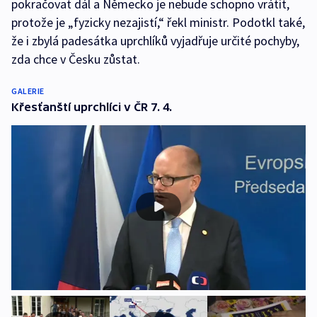
pokračovat dál a Německo je nebude schopno vrátit,
protože je „fyzicky nezajistí,“ řekl ministr. Podotkl také,
že i zbylá padesátka uprchlíků vyjadřuje určité pochyby,
zda chce v Česku zůstat.
GALERIE
Křesťanští uprchlíci v ČR 7. 4.