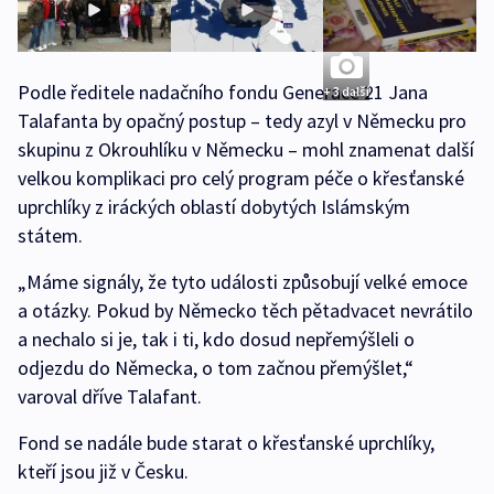
Podle ředitele nadačního fondu Generace 21 Jana
+ 3 další
Talafanta by opačný postup – tedy azyl v Německu pro
skupinu z Okrouhlíku v Německu – mohl znamenat další
velkou komplikaci pro celý program péče o křesťanské
uprchlíky z iráckých oblastí dobytých Islámským
státem.
„Máme signály, že tyto události způsobují velké emoce
a otázky. Pokud by Německo těch pětadvacet nevrátilo
a nechalo si je, tak i ti, kdo dosud nepřemýšleli o
odjezdu do Německa, o tom začnou přemýšlet,“
varoval dříve Talafant.
Fond se nadále bude starat o křesťanské uprchlíky,
kteří jsou již v Česku.