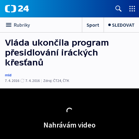
Sport
SLEDOVAT
Rubriky
Vláda ukončila program
přesidlování iráckých
křesťanů
mld
7. 4. 2016
7. 4. 2016
|
Zdroj:
ČT24
,
ČTK
Nahrávám video