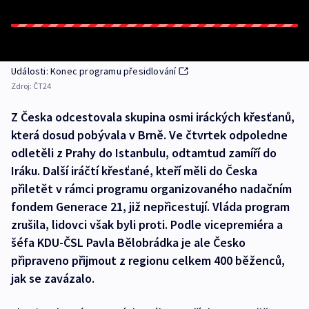
Události: Konec programu přesidlování
Zdroj:
ČT24
Z Česka odcestovala skupina osmi iráckých křesťanů,
která dosud pobývala v Brně. Ve čtvrtek odpoledne
odletěli z Prahy do Istanbulu, odtamtud zamíří do
Iráku. Další iráčtí křesťané, kteří měli do Česka
přiletět v rámci programu organizovaného nadačním
fondem Generace 21, již nepřicestují. Vláda program
zrušila, lidovci však byli proti. Podle vicepremiéra a
šéfa KDU-ČSL Pavla Bělobrádka je ale Česko
připraveno přijmout z regionu celkem 400 běženců,
jak se zavázalo.