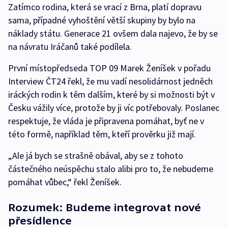
Zatímco rodina, která se vrací z Brna, platí dopravu
sama, případné vyhoštění větší skupiny by bylo na
náklady státu. Generace 21 ovšem dala najevo, že by se
na návratu Iráčanů také podílela.
První místopředseda TOP 09 Marek Ženíšek v pořadu
Interview ČT24 řekl, že mu vadí nesolidárnost jedněch
iráckých rodin k těm dalším, které by si možnosti být v
Česku vážily více, protože by ji víc potřebovaly. Poslanec
respektuje, že vláda je připravena pomáhat, byť ne v
této formě, například těm, kteří prověrku již mají.
„Ale já bych se strašně obával, aby se z tohoto
částečného neúspěchu stalo alibi pro to, že nebudeme
pomáhat vůbec,“ řekl Ženíšek.
Rozumek: Budeme integrovat nové
přesídlence