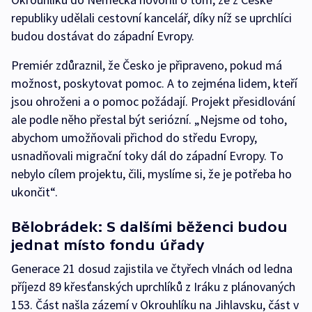
republiky udělali cestovní kancelář, díky níž se uprchlíci
budou dostávat do západní Evropy.
Premiér zdůraznil, že Česko je připraveno, pokud má
možnost, poskytovat pomoc. A to zejména lidem, kteří
jsou ohroženi a o pomoc požádají. Projekt přesidlování
ale podle něho přestal být seriózní. „Nejsme od toho,
abychom umožňovali přichod do středu Evropy,
usnadňovali migrační toky dál do západní Evropy. To
nebylo cílem projektu, čili, myslíme si, že je potřeba ho
ukončit“.
Bělobrádek: S dalšími běženci budou
jednat místo fondu úřady
Generace 21 dosud zajistila ve čtyřech vlnách od ledna
příjezd 89 křesťanských uprchlíků z Iráku z plánovaných
153. Část našla zázemí v Okrouhlíku na Jihlavsku, část v