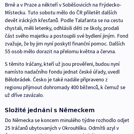
Brně a v Praze a někteří v Soběšovicích na Frýdecko-
Místecku. Tuto sobotu mělo do ČR přiletět dalších
devět iráckých křesťanů. Podle Talafanta se na cestu
chystali, měli letenky, odhlásili děti ze školy, prodali
část svého majetku a postoupili své bydlení jiným. Fond
zvažuje, že by jim nyní poskytl finanční pomoc. Dalších
55 osob mělo dorazit na přelomu května a června.
S těmito Iráčany, kteří už jsou prověřeni, budou nyní
namísto nadačního fondu jednat české úřady, uvedl
Bělobrádek. Česko je také nadále připraveno z
regionu přijmout dohromady 400 běženců, k čemuž se
už dříve zavázalo.
Složité jednání s Německem
Do Německa se koncem minulého týdne rozhodlo odjet
25 Iráčanů ubytovaných v Okrouhlíku. Odmítli azyl v