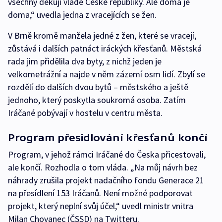
všechny děkuji vládě České republiky. Ale doma je
doma,“ uvedla jedna z vracejících se žen.
V Brně kromě manžela jedné z žen, které se vracejí,
zůstává i dalších patnáct iráckých křesťanů. Městská
rada jim přidělila dva byty, z nichž jeden je
velkometrážní a najde v něm zázemí osm lidí. Zbylí se
rozdělí do dalších dvou bytů – městského a ještě
jednoho, který poskytla soukromá osoba. Zatím
Iráčané pobývají v hostelu v centru města.
Program přesidlování křesťanů končí
Program, v jehož rámci Iráčané do Česka přicestovali,
ale končí. Rozhodla o tom vláda. „Na můj návrh bez
náhrady zrušila projekt nadačního fondu Generace 21
na přesídlení 153 Iráčanů. Není možné podporovat
projekt, který neplní svůj účel,“ uvedl ministr vnitra
Milan Chovanec (ČSSD) na Twitteru.