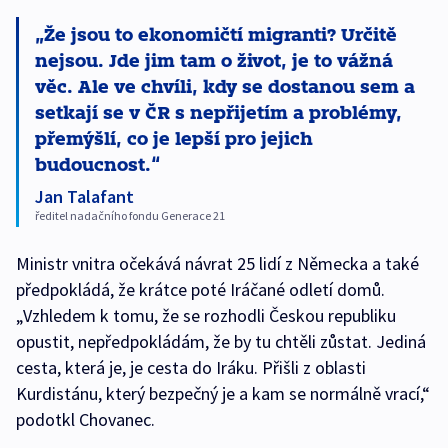
Že jsou to ekonomičtí migranti? Určitě
nejsou. Jde jim tam o život, je to vážná
věc. Ale ve chvíli, kdy se dostanou sem a
setkají se v ČR s nepřijetím a problémy,
přemýšlí, co je lepší pro jejich
budoucnost.
Jan Talafant
ředitel nadačního fondu Generace 21
Ministr vnitra očekává návrat 25 lidí z Německa a také
předpokládá, že krátce poté Iráčané odletí domů.
„Vzhledem k tomu, že se rozhodli Českou republiku
opustit, nepředpokládám, že by tu chtěli zůstat. Jediná
cesta, která je, je cesta do Iráku. Přišli z oblasti
Kurdistánu, který bezpečný je a kam se normálně vrací,“
podotkl Chovanec.