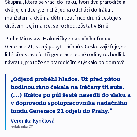
Skupinu, která se vrací do Iráku, tvoří dva prarodiče a
dvě jejich dcery, z nichž jedna odchází do Iráku s
manželem a dvěma dětmi, zatímco druhá cestuje s
dítětem. Její manžel se rozhodl zůstat v Brně.
Podle Miroslava Makovičky z nadačního fondu
Generace 21, který pobyt Iráčanů v Česku zajišťuje, se
lidé představující tři generace jedné rodiny rozhodli k
návratu, protože se prarodičům stýskalo po domově.
Odjezd proběhl hladce. Už před pátou
hodinou ráno čekala na Iráčany tři auta.
(…) Krátce po půl šesté nasedli do vlaku a
v doprovodu spolupracovníka nadačního
fondu Generace 21 odjeli do Prahy.
Veronika Kynčlová
redaktorka ČT