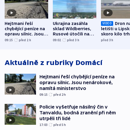
Hejtmani řeší
Ukrajina zasáhla
Dron n
VIDEO
chybějící peníze na
sklad Wildberries,
letišti u Lips
opravu silnic. Jsou
Rusové útočili na
skoro kilo trh
nenárokové, namítá
trh, hasiče či
indicie ukazuj
09:15
před 2
h
09:02
před 3
h
před 3
h
ministerstvo
stadion
Rusko
Aktuálně z rubriky
Domácí
Hejtmani řeší chybějící peníze na
opravu silnic. Jsou nenárokové,
namítá ministerstvo
09:15
před 2
h
Policie vyšetřuje násilný čin v
Tanvaldu, bodná zranění při něm
utrpěli tři lidé
17:03
před 5
h