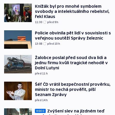
Knížák byl pro mnohé symbolem
svobody a intelektuálního rebelství,
řekl Klaus
11:30
před 9
h
Policie obvinila pět lidí v souvislosti s
veřejnou soutěží Správy železnic
13:08
před 10
h
Žalobce poslal před soud dva lidi a
jednu firmu kvůli tragické nehodě v
Dolní Lutyni
před 11
h
Šéf ČD vrátil bezpečnostní prověrku,
ministr to nechá prověřit, píší
Seznam Zprávy
před 14
h
Zvýšení slev na jízdném teď
VIDEO