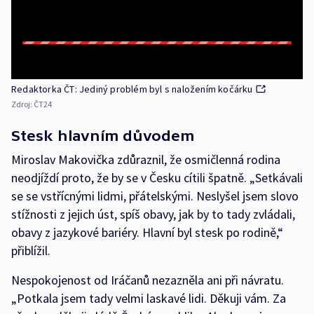
Redaktorka ČT: Jediný problém byl s naložením kočárku
Zdroj:
ČT24
Stesk hlavním důvodem
Miroslav Makovička zdůraznil, že osmičlenná rodina
neodjíždí proto, že by se v Česku cítili špatně. „Setkávali
se se vstřícnými lidmi, přátelskými. Neslyšel jsem slovo
stížnosti z jejich úst, spíš obavy, jak by to tady zvládali,
obavy z jazykové bariéry. Hlavní byl stesk po rodině,“
přiblížil.
Nespokojenost od Iráčanů nezazněla ani při návratu.
„Potkala jsem tady velmi laskavé lidi. Děkuji vám. Za