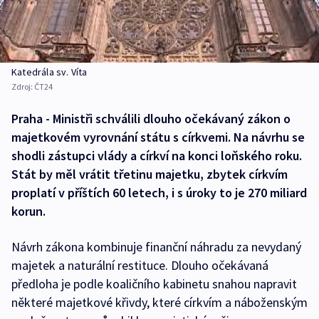
Katedrála sv. Víta
Zdroj:
ČT24
Praha - Ministři schválili dlouho očekávaný zákon o
majetkovém vyrovnání státu s církvemi. Na návrhu se
shodli zástupci vlády a církví na konci loňského roku.
Stát by měl vrátit třetinu majetku, zbytek církvím
proplatí v příštích 60 letech, i s úroky to je 270 miliard
korun.
Návrh zákona kombinuje finanční náhradu za nevydaný
majetek a naturální restituce. Dlouho očekávaná
předloha je podle koaličního kabinetu snahou napravit
některé majetkové křivdy, které církvím a náboženským