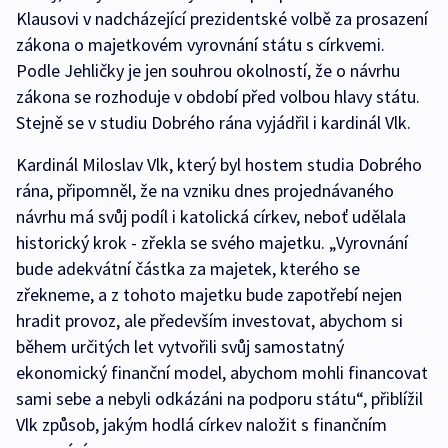
Klausovi v nadcházející prezidentské volbě za prosazení
zákona o majetkovém vyrovnání státu s církvemi.
Podle Jehličky je jen souhrou okolností, že o návrhu
zákona se rozhoduje v období před volbou hlavy státu.
Stejně se v studiu Dobrého rána vyjádřil i kardinál Vlk.
Kardinál Miloslav Vlk, který byl hostem studia Dobrého
rána, připomněl, že na vzniku dnes projednávaného
návrhu má svůj podíl i katolická církev, neboť udělala
historický krok - zřekla se svého majetku. „Vyrovnání
bude adekvátní částka za majetek, kterého se
zřekneme, a z tohoto majetku bude zapotřebí nejen
hradit provoz, ale především investovat, abychom si
během určitých let vytvořili svůj samostatný
ekonomický finanční model, abychom mohli financovat
sami sebe a nebyli odkázáni na podporu státu“, přiblížil
Vlk způsob, jakým hodlá církev naložit s finančním