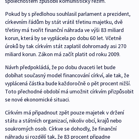
společnostem způsobil komunistický režim.
Pokud by s předlohou souhlasil parlament a prezident,
církevním řádům by stát vrátil třetinu majetku, dvě
třetiny má tvořit finanční náhrada ve výši 83 miliard
korun, která by se vyplácela po dobu 60 let. Včetně
úroků by tak církvím stát zaplatil dohromady asi 270
miliard korun. Zákon má začít platit od roku 2009.
Návrh předpokládá, že po dobu dvaceti let bude
dobíhat současný model financování církví, ale tak, že
vyplácená částka bude každoročně o pět procent nižší.
Toto přechodné období má umožnit církvím přizpůsobit
se nové ekonomické situaci.
Církvím má připadnout zpět pouze majetek v držení
státu a státních organizací, nikoliv obcí, krajů nebo
soukromých osob. Církve se dohodly, že finanční
náhradu si rozdělí tak, že 83 procent připadne