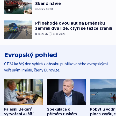
Skandinávie
včera v 06:30
Při nehodě dvou aut na Brněnsku
zemřeli dva lidé, čtyři se těžce zranili
8. 8. 2026
8. 8. 2026
Evropský pohled
ČT24 každý den vybírá z obsahu publikovaného evropskými
veřejnými médii, členy Eurovize.
Falešní „lékaři“
Spekulace o
Pobyt u vodn
vytvoření AI šíří
přímém ruském
ploch zvyšuje