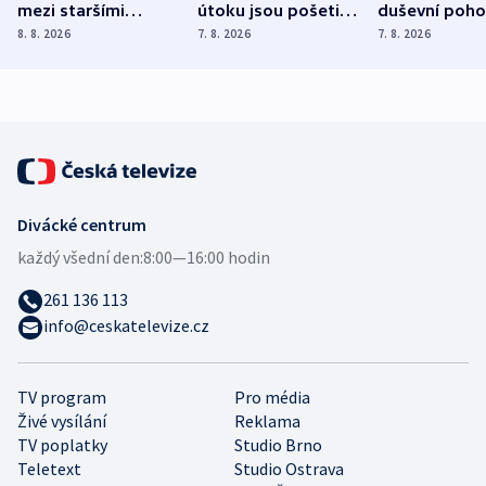
mezi staršími
útoku jsou pošetilé,
duševní poho
Poláky nebezpečné
míní estonský
ukázala
8. 8. 2026
7. 8. 2026
7. 8. 2026
zdravotní rady
bezpečnostní
mezinárodní 
expert
Divácké centrum
každý všední den:
8:00—16:00 hodin
261 136 113
info@ceskatelevize.cz
TV program
Pro média
Živé vysílání
Reklama
TV poplatky
Studio Brno
Teletext
Studio Ostrava