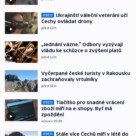
Ukrajinští váleční veteráni učí
VIDEO
Čechy ovládat drony
před 12
h
„Jednání vázne.“ Odbory vyzývají
vládu ke schůzce o zvýšení platů
před 12
h
Vyčerpané české turisty v Rakousku
zachraňovaly vrtulníky
před 18
h
Tlačítko pro snadné vrácení
VIDEO
zboží míří na e-shopy. Byť má
zpoždění
včera v 07:30
Stále více Čechů míří v létě do
VIDEO