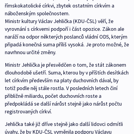
římskokatolické církvi, zbytek ostatním církvím a
náboženským společnostem.
Ministr kultury Václav Jehlička (KDU-ČSL) věří, že
vyrovnání s církvemi podpoří i část opozice. Zákon ale
naráží na odpor některých poslanců vládní ODS, kterým
připadá konečná suma příliš vysoká. Je proto možné, že
navrhnou určité změny.
Ministr Jehlička je přesvědčen o tom, že stát zákonem
dlouhodobě ušetří. Suma, kterou by v příštích desítkách
let církvím především na platy duchovních dával, by
totiž podle něj stále rostla. V posledních letech činí
přibližně miliardu, počet duchovních roste a
předpokládá se další nárůst stejně jako nárůst počtu
registrovaných církví.
Jehlička také již dříve stejně jako další lidovci odmítli
úvahy, že by KDU-ČSL vyměnila podporu Václavu