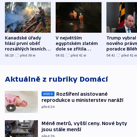
Kanadské úřady
V největším
Trump vybral
hlásí první oběť
egyptském zlatém
nového právn
rozsáhlých lesních
dole se zřítila
poradce Bílé
požárů
hornina, jeden
domu
06:20
před 36
m
04:02
před 41
m
04:41
před 42
člověk zemřel
Aktuálně z rubriky
Domácí
Rozšíření asistované
VIDEO
reprodukce u ministerstev naráží
před 1
h
Méně metrů, vyšší ceny. Nové byty
jsou stále menší
před 2
h