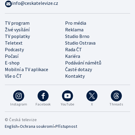
info@ceskatelevize.cz
TV program
Pro média
Živé vysílání
Reklama
TV poplatky
Studio Brno
Teletext
Studio Ostrava
Podcasty
Rada ČT
Počasí
Kariéra
E-shop
Podávání námětů
Mobilní a TV aplikace
Časté dotazy
Vše o ČT
Kontakty
Instagram
Facebook
YouTube
X
Threads
© Česká televize
•
•
English
Ochrana soukromí
Přístupnost