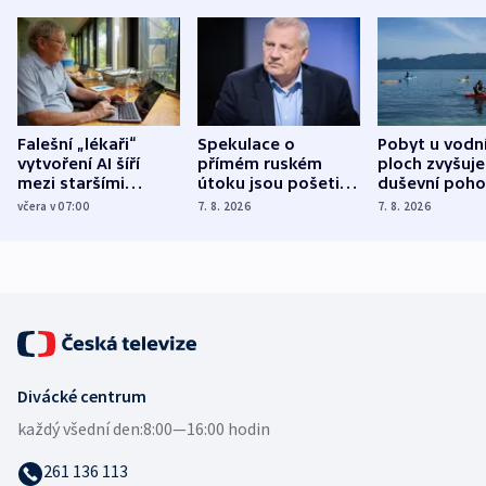
Falešní „lékaři“
Spekulace o
Pobyt u vodn
vytvoření AI šíří
přímém ruském
ploch zvyšuje
mezi staršími
útoku jsou pošetilé,
duševní poho
Poláky nebezpečné
míní estonský
ukázala
včera v 07:00
7. 8. 2026
7. 8. 2026
zdravotní rady
bezpečnostní
mezinárodní 
expert
Divácké centrum
každý všední den:
8:00—16:00 hodin
261 136 113