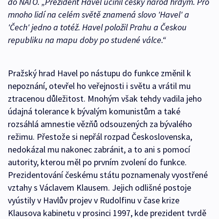
do NATO
. „Prezident Havel učinil český národ hrdým. Pro
mnoho lidí na celém světě znamená slovo 'Havel' a
'Čech' jedno a totéž. Havel položil Prahu a Českou
republiku na mapu doby po studené válce.“
Pražský hrad Havel po nástupu do funkce změnil k
nepoznání, otevřel ho veřejnosti i světu a vrátil mu
ztracenou důležitost. Mnohým však tehdy vadila jeho
údajná tolerance k bývalým komunistům a také
rozsáhlá amnestie vězňů odsouzených za bývalého
režimu. Přestože si nepřál rozpad Československa,
nedokázal mu nakonec zabránit, a to ani s pomocí
autority, kterou měl po prvním zvolení do funkce.
Prezidentování českému státu poznamenaly vyostřené
vztahy s Václavem Klausem. Jejich odlišné postoje
vyústily v Havlův projev v Rudolfinu v čase krize
Klausova kabinetu v prosinci 1997, kde prezident tvrdě