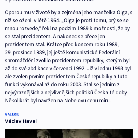
Oporou mu v životě byla zejména jeho manželka Olga, s
níž se oženil v létě 1964. „Olga je proti tomu, prý se se
mnou rozvede,“ řekl na podzim 1989 k možnosti, že by
se stal prezidentem. A nakonec se přece jen
prezidentem stal. Krátce před koncem roku 1989,
29. prosince 1989, jej ještě komunistické Federální
shromáždění zvolilo prezidentem republiky, kterým byl
až do své abdikace v červenci 1992. Již v lednu 1993 byl
ale zvolen prvním prezidentem České republiky a tuto
funkci vykonával až do roku 2003. Stal se jedním z
nejvýraznějších a nejvlivnějších politiků Česka té doby.
Několikrát byl navržen na Nobelovu cenu míru.
GALERIE
Václav Havel