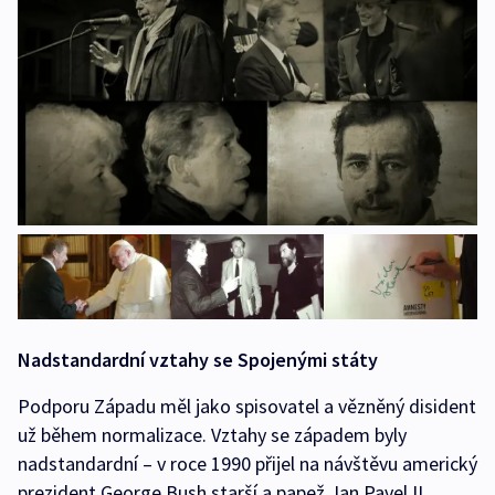
Nadstandardní vztahy se Spojenými státy
Podporu Západu měl jako spisovatel a vězněný disident
už během normalizace. Vztahy se západem byly
nadstandardní – v roce 1990 přijel na návštěvu americký
prezident George Bush starší a papež Jan Pavel II.