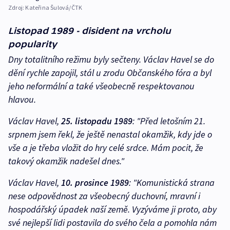
Zdroj:
Kateřina Šulová/ČTK
Listopad 1989 - disident na vrcholu
popularity
Dny totalitního režimu byly sečteny. Václav Havel se do
dění rychle zapojil, stál u zrodu Občanského fóra a byl
jeho neformální a také všeobecně respektovanou
hlavou.
Václav Havel,
25. listopadu 1989
:
"
Před letošním 21.
srpnem jsem řekl, že ještě nenastal okamžik, kdy jde o
vše a je třeba vložit do hry celé srdce. Mám pocit, že
takový okamžik nadešel dnes."
Václav Havel,
10. prosince 1989
:
"
Komunistická strana
nese odpovědnost za všeobecný duchovní, mravní i
hospodářský úpadek naší země. Vyzýváme ji proto, aby
své nejlepší lidi postavila do svého čela a pomohla nám