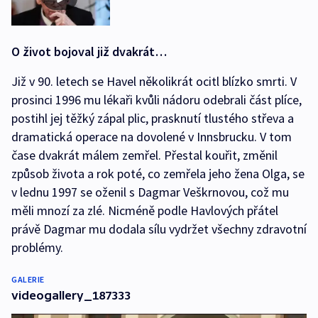
O život bojoval již dvakrát…
Již v 90. letech se Havel několikrát ocitl blízko smrti. V
prosinci 1996 mu lékaři kvůli nádoru odebrali část plíce,
postihl jej těžký zápal plic, prasknutí tlustého střeva a
dramatická operace na dovolené v Innsbrucku. V tom
čase dvakrát málem zemřel. Přestal kouřit, změnil
způsob života a rok poté, co zemřela jeho žena Olga, se
v lednu 1997 se oženil s Dagmar Veškrnovou, což mu
měli mnozí za zlé. Nicméně podle Havlových přátel
právě Dagmar mu dodala sílu vydržet všechny zdravotní
problémy.
GALERIE
videogallery_187333