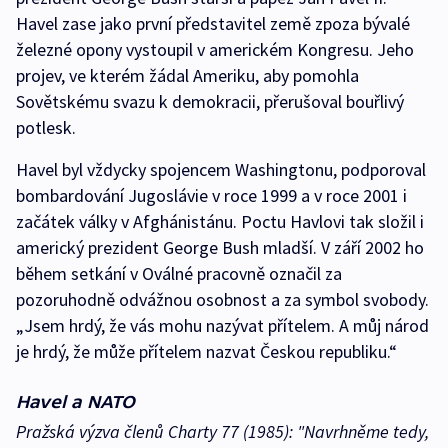
Havel zase jako první představitel země zpoza bývalé
železné opony vystoupil v americkém Kongresu. Jeho
projev, ve kterém žádal Ameriku, aby pomohla
Sovětskému svazu k demokracii, přerušoval bouřlivý
potlesk.
Havel byl vždycky spojencem Washingtonu, podporoval
bombardování Jugoslávie v roce 1999 a v roce 2001 i
začátek války v Afghánistánu. Poctu Havlovi tak složil i
americký prezident George Bush mladší. V září 2002 ho
během setkání v Oválné pracovně označil za
pozoruhodně odvážnou osobnost a za symbol svobody.
„Jsem hrdý, že vás mohu nazývat přítelem. A můj národ
je hrdý, že může přítelem nazvat Českou republiku.“
Havel a NATO
Pražská výzva členů Charty 77 (1985):
"
Navrhněme tedy,