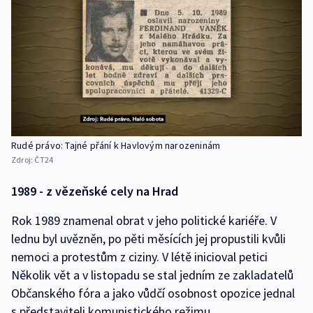
Rudé právo: Tajné přání k Havlovým narozeninám
Zdroj:
ČT24
1989 - z vězeňské cely na Hrad
Rok 1989 znamenal obrat v jeho politické kariéře. V
lednu byl uvězněn, po pěti měsících jej propustili kvůli
nemoci a protestům z ciziny. V létě inicioval petici
Několik vět a v listopadu se stal jedním ze zakladatelů
Občanského fóra a jako vůdčí osobnost opozice jednal
s představiteli komunistického režimu.