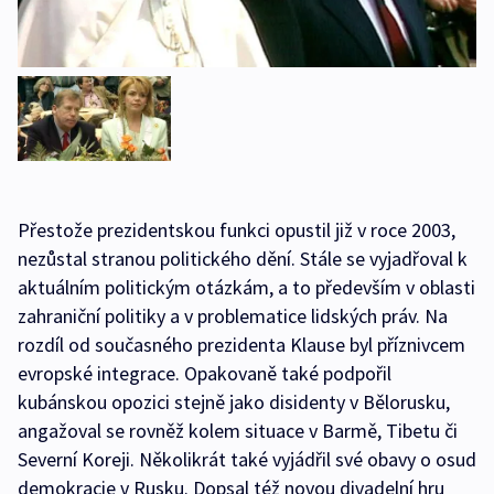
Přestože prezidentskou funkci opustil již v roce 2003,
nezůstal stranou politického dění. Stále se vyjadřoval k
aktuálním politickým otázkám, a to především v oblasti
zahraniční politiky a v problematice lidských práv. Na
rozdíl od současného prezidenta Klause byl příznivcem
evropské integrace. Opakovaně také podpořil
kubánskou opozici stejně jako disidenty v Bělorusku,
angažoval se rovněž kolem situace v Barmě, Tibetu či
Severní Koreji. Několikrát také vyjádřil své obavy o osud
demokracie v Rusku. Dopsal též novou divadelní hru