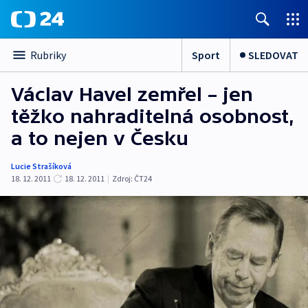
Sport
SLEDOVAT
Rubriky
Václav Havel zemřel – jen
těžko nahraditelná osobnost,
a to nejen v Česku
Lucie Strašíková
18. 12. 2011
18. 12. 2011
|
Zdroj:
ČT24