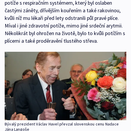
potíže s respiračním systémem, který byl oslaben
častými záněty, dřívějším kouřením a také rakovinou,
kvůli níž mu lékaři před lety odstranili půl pravé plíce.
Míval i jiné zdravotní potíže, mimo jiné srdeční arytmii.
Několikrát byl ohrožen na životě, bylo to kvůli potížím s
plícemi a také proděravění tlustého střeva.
Bývalý prezident Václav Havel převzal slovenskou cenu Nadace
Jána Langoše