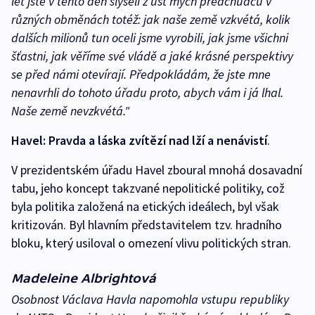
let jste v tento den slyšeli z úst mých předchůdců v
různých obměnách totéž: jak naše země vzkvétá, kolik
dalších milionů tun oceli jsme vyrobili, jak jsme všichni
šťastni, jak věříme své vládě a jaké krásné perspektivy
se před námi otevírají. Předpokládám, že jste mne
nenavrhli do tohoto úřadu proto, abych vám i já lhal.
Naše země nevzkvétá."
Havel: Pravda a láska zvítězí nad lží a nenávistí
.
V prezidentském úřadu Havel zboural mnohá dosavadní
tabu, jeho koncept takzvané nepolitické politiky, což
byla politika založená na etických ideálech, byl však
kritizován. Byl hlavním představitelem tzv. hradního
bloku, který usiloval o omezení vlivu politických stran.
Madeleine Albrightová
Osobnost Václava Havla napomohla vstupu republiky