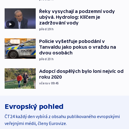
Řeky vysychají a podzemní vody
ubývá. Hydrolog: Klíčem je
zadržování vody
před 19
h
Policie vyšetřuje pobodání v
Tanvaldu jako pokus o vraždu na
dvou osobách
před 23
h
Adopcí dospělých bylo loni nejvíc od
roku 2020
včera v 09:45
Evropský pohled
ČT24 každý den vybírá z obsahu publikovaného evropskými
veřejnými médii, členy Eurovize.