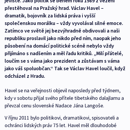
jeviště. Jako politik se během roku 1989 z vězení
přestěhoval na Pražský hrad. Václav Havel –
dramatik, bojovník za lidská práva i vyšší
společenskou morálku – vždy vyvolával silné emoce.
Zatímco ve světě jej bezvýhradně obdivovali a naši
republiku proslavil jako nikdo před ním, naopak jeho
působení na domácí politické scéně nebylo vždy
přijímáno s nadšením a měl řadu kritiků. „Milí přátelé,
loučím se s váma jako prezident a zůstávam s váma
jako váš spoluobčan.“ Tak se Václav Havel loučil, když
odcházel z Hradu.
Havel se na veřejnosti objevil naposledy před týdnem,
kdy v sobotu přijal svého přítele tibetského dalajlamu a
převzal cenu slovenské Nadace Jána Langoše.
V říjnu 2011 bylo politikovi, dramatikovi, spisovateli a
ochránci lidských práv 75 let. Havel měl dlouhodobé