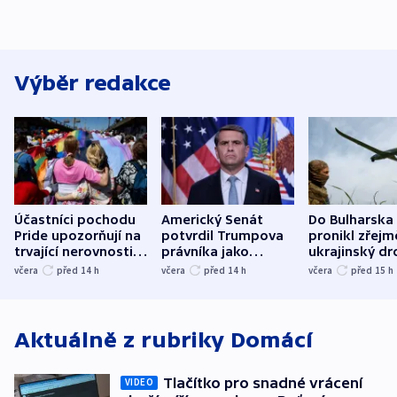
Výběr redakce
Účastníci pochodu
Americký Senát
Do Bulharska
Pride upozorňují na
potvrdil Trumpova
pronikl zřejm
trvající nerovnosti i
právníka jako
ukrajinský dr
společenskou
ministra
explodoval k
včera
před 14
h
včera
před 14
h
včera
před 15
h
atmosféru
spravedlnosti
od plynovod
Aktuálně z rubriky
Domácí
Tlačítko pro snadné vrácení
VIDEO