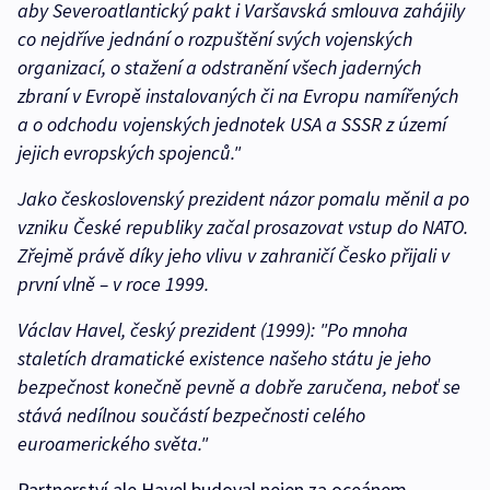
aby Severoatlantický pakt i Varšavská smlouva zahájily
co nejdříve jednání o rozpuštění svých vojenských
organizací, o stažení a odstranění všech jaderných
zbraní v Evropě instalovaných či na Evropu namířených
a o odchodu vojenských jednotek USA a SSSR z území
jejich evropských spojenců."
Jako československý prezident názor pomalu měnil a po
vzniku České republiky začal prosazovat vstup do NATO.
Zřejmě právě díky jeho vlivu v zahraničí Česko přijali v
první vlně – v roce 1999.
Václav Havel, český prezident (1999):
"
Po mnoha
staletích dramatické existence našeho státu je jeho
bezpečnost konečně pevně a dobře zaručena, neboť se
stává nedílnou součástí bezpečnosti celého
euroamerického světa."
Partnerství ale Havel budoval nejen za oceánem,