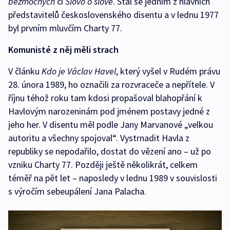
bezmocných
či
Slovo o slově
. Stal se jedním z hlavních
představitelů československého disentu a v lednu 1977
byl prvním mluvčím Charty 77.
Komunisté z něj měli strach
V článku
Kdo je Václav Havel
, který vyšel v Rudém právu
28. února 1989, ho označili za rozvraceče a nepřítele. V
říjnu téhož roku tam kdosi propašoval blahopřání k
Havlovým narozeninám pod jménem postavy jedné z
jeho her. V disentu měl podle Jany Marvanové „velkou
autoritu a všechny spojoval“. Vystrnadit Havla z
republiky se nepodařilo, dostat do vězení ano – už po
vzniku Charty 77. Později ještě několikrát, celkem
téměř na pět let – naposledy v lednu 1989 v souvislosti
s výročím sebeupálení Jana Palacha.