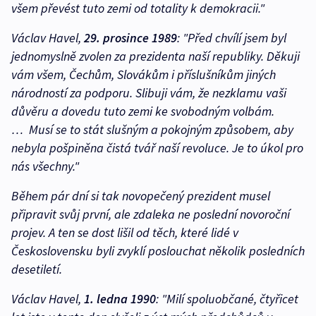
všem převést tuto zemi od totality k demokracii."
Václav Havel,
29. prosince 1989
:
"
Před chvílí jsem byl
jednomyslně zvolen za prezidenta naší republiky. Děkuji
vám všem, Čechům, Slovákům i příslušníkům jiných
národností za podporu. Slibuji vám, že nezklamu vaši
důvěru a dovedu tuto zemi ke svobodným volbám.
… Musí se to stát slušným a pokojným způsobem, aby
nebyla pošpiněna čistá tvář naší revoluce. Je to úkol pro
nás všechny."
Během pár dní si tak novopečený prezident musel
připravit svůj první, ale zdaleka ne poslední novoroční
projev. A ten se dost lišil od těch, které lidé v
Československu byli zvyklí poslouchat několik posledních
desetiletí.
Václav Havel,
1. ledna 1990
:
"
Milí spoluobčané, čtyřicet