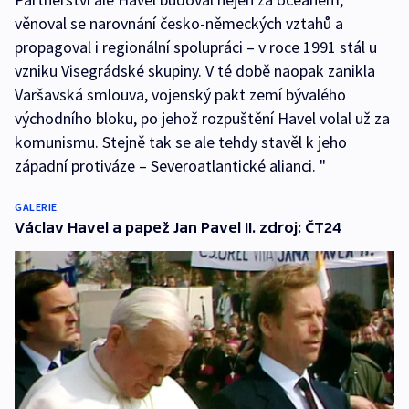
věnoval se narovnání česko-německých vztahů a
propagoval i regionální spolupráci – v roce 1991 stál u
vzniku Visegrádské skupiny. V té době naopak zanikla
Varšavská smlouva, vojenský pakt zemí bývalého
východního bloku, po jehož rozpuštění Havel volal už za
komunismu. Stejně tak se ale tehdy stavěl k jeho
západní protiváze – Severoatlantické alianci. "
GALERIE
Václav Havel a papež Jan Pavel II. zdroj: ČT24