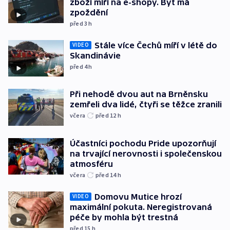
zboží míří na e-shopy. Byť má
zpoždění
před 3
h
Stále více Čechů míří v létě do
VIDEO
Skandinávie
před 4
h
Při nehodě dvou aut na Brněnsku
zemřeli dva lidé, čtyři se těžce zranili
včera
před 12
h
Účastníci pochodu Pride upozorňují
na trvající nerovnosti i společenskou
atmosféru
včera
před 14
h
Domovu Mutice hrozí
VIDEO
maximální pokuta. Neregistrovaná
péče by mohla být trestná
před 15
h