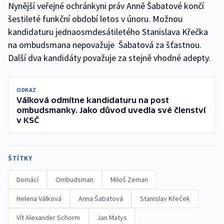
Nynější veřejné ochránkyni práv Anně Šabatové končí
šestileté funkční období letos v únoru. Možnou
kandidaturu jednaosmdesátiletého Stanislava Křečka
na ombudsmana nepovažuje Šabatová za šťastnou.
Další dva kandidáty považuje za stejně vhodné adepty.
ODKAZ
Válková odmítne kandidaturu na post
ombudsmanky. Jako důvod uvedla své členství
v KSČ
ŠTÍTKY
Domácí
Ombudsman
Miloš Zeman
Helena Válková
Anna Šabatová
Stanislav Křeček
Vít Alexander Schorm
Jan Matys