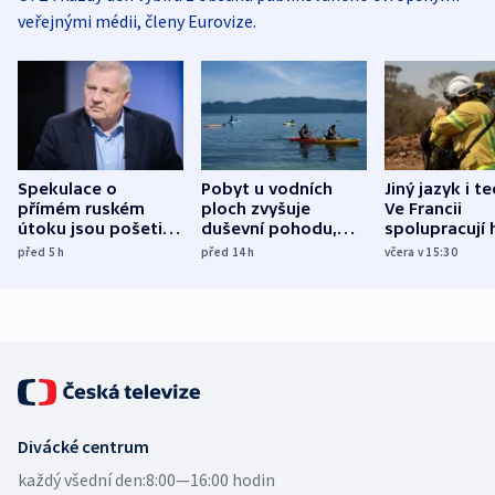
veřejnými médii, členy Eurovize.
Spekulace o
Pobyt u vodních
Jiný jazyk i t
přímém ruském
ploch zvyšuje
Ve Francii
útoku jsou pošetilé,
duševní pohodu,
spolupracují h
míní estonský
ukázala
různých zemí
před 5
h
před 14
h
včera v 15:30
bezpečnostní
mezinárodní studie
expert
Divácké centrum
každý všední den:
8:00—16:00 hodin