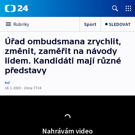
Sport
SLEDOVAT
Rubriky
Úřad ombudsmana zrychlit,
změnit, zaměřit na návody
lidem. Kandidáti mají různé
představy
kul
18. 1. 2020
|
Zdroj:
ČT24
Nahrávám video