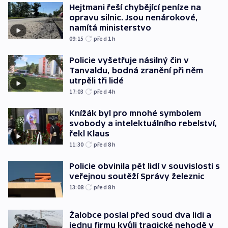
Hejtmani řeší chybějící peníze na
opravu silnic. Jsou nenárokové,
namítá ministerstvo
09:15
před 1
h
Policie vyšetřuje násilný čin v
Tanvaldu, bodná zranění při něm
utrpěli tři lidé
17:03
před 4
h
Knížák byl pro mnohé symbolem
svobody a intelektuálního rebelství,
řekl Klaus
11:30
před 8
h
Policie obvinila pět lidí v souvislosti s
veřejnou soutěží Správy železnic
13:08
před 8
h
Žalobce poslal před soud dva lidi a
jednu firmu kvůli tragické nehodě v