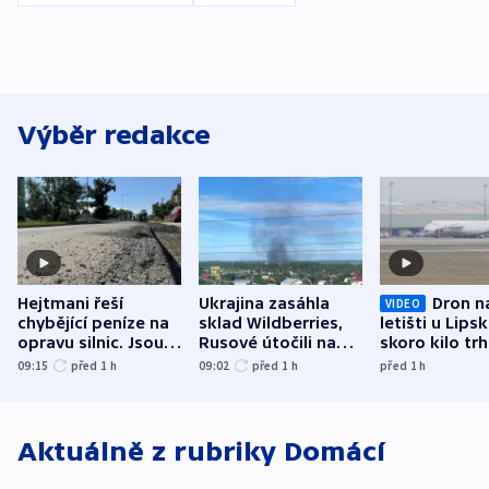
Výběr redakce
Hejtmani řeší
Ukrajina zasáhla
Dron n
VIDEO
chybějící peníze na
sklad Wildberries,
letišti u Lips
opravu silnic. Jsou
Rusové útočili na
skoro kilo trh
nenárokové, namítá
trh, hasiče či
indicie ukazuj
09:15
před 1
h
09:02
před 1
h
před 1
h
ministerstvo
stadion
Rusko
Aktuálně z rubriky
Domácí