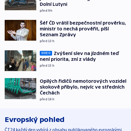
Dolní Lutyni
před 9
h
Šéf ČD vrátil bezpečnostní prověrku,
ministr to nechá prověřit, píší
Seznam Zprávy
před 13
h
Zvýšení slev na jízdném teď
VIDEO
není priorita, zní z vlády
před 15
h
Opilých řidičů nemotorových vozidel
skokově přibylo, nejvíc ve středních
Čechách
před 16
h
Evropský pohled
ČT24 každý den vybírá z obsahu publikovaného evropskými