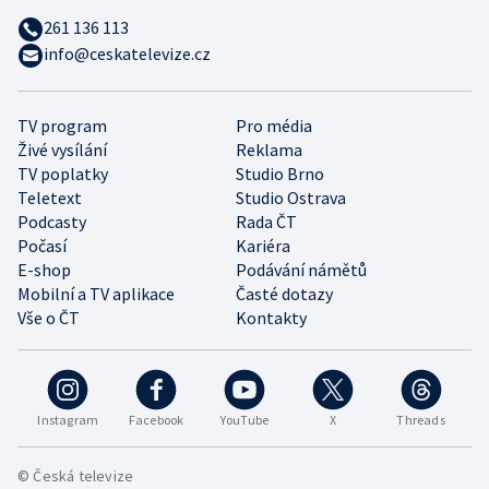
261 136 113
info@ceskatelevize.cz
TV program
Pro média
Živé vysílání
Reklama
TV poplatky
Studio Brno
Teletext
Studio Ostrava
Podcasty
Rada ČT
Počasí
Kariéra
E-shop
Podávání námětů
Mobilní a TV aplikace
Časté dotazy
Vše o ČT
Kontakty
Instagram
Facebook
YouTube
X
Threads
© Česká televize