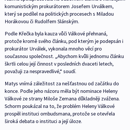
komunistickým prokurátorem Josefem Urválkem,
který se podílel na politických procesech s Miladou
Horákovou či Rudolfem Slánským.
Podle Křečka byla kauza vůči Válkové přehnaná,
protože kromě svého článku, pod kterým je podepsán i
prokurátor Urválek, vykonala mnoho věcí pro
současnou společnost. „Abychom kvůli jednomu článku
škrtli celou její činnost v posledních dvaceti letech,
považuji za nespravedlivé,“ soudí.
Matys vnímá záležitost za nešťastnou od začátku do
konce. Podle jeho názoru měla být nominace Heleny
Válkové ze strany Miloše Zemana důkladněji zvážena.
Schorm poukázal na to, že problém Heleny Válkové
prospěl instituci ombudsmana, protože se otevřela
široká debata o instituci a její úloze.