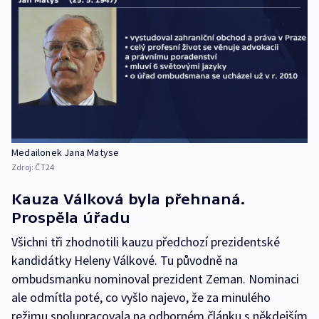
Medailonek Jana Matyse
Zdroj:
ČT24
Kauza Válková byla přehnaná.
Prospěla úřadu
Všichni tři zhodnotili kauzu předchozí prezidentské
kandidátky Heleny Válkové. Tu původně na
ombudsmanku nominoval prezident Zeman. Nominaci
ale odmítla poté, co vyšlo najevo, že za minulého
režimu spolupracovala na odborném článku s někdejším