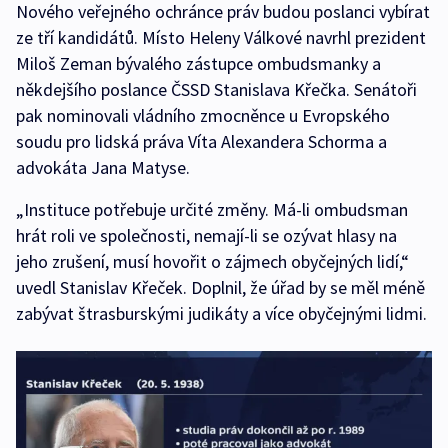
Nového veřejného ochránce práv budou poslanci vybírat
ze tří kandidátů. Místo Heleny Válkové navrhl prezident
Miloš Zeman bývalého zástupce ombudsmanky a
někdejšího poslance ČSSD Stanislava Křečka. Senátoři
pak nominovali vládního zmocněnce u Evropského
soudu pro lidská práva Víta Alexandera Schorma a
advokáta Jana Matyse.
„Instituce potřebuje určité změny. Má-li ombudsman
hrát roli ve společnosti, nemají-li se ozývat hlasy na
jeho zrušení, musí hovořit o zájmech obyčejných lidí,“
uvedl Stanislav Křeček. Doplnil, že úřad by se měl méně
zabývat štrasburskými judikáty a více obyčejnými lidmi.