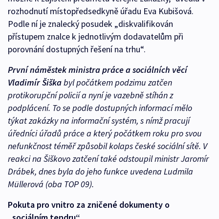
rozhodnutí místopředsedkyně úřadu Eva Kubišová.
Podle ní je znalecký posudek „diskvalifikován
přístupem znalce k jednotlivým dodavatelům při
porovnání dostupných řešení na trhu“.
První náměstek ministra práce a sociálních věcí
Vladimír Šiška
byl počátkem podzimu zatčen
protikorupční policií a nyní je vazebně stíhán z
podplácení. To se podle dostupných informací mělo
týkat zakázky na informační systém, s nímž pracují
úředníci úřadů práce a který počátkem roku pro svou
nefunkčnost téměř způsobil kolaps české sociální sítě. V
reakci na Šiškovo zatčení také odstoupil ministr Jaromír
Drábek, dnes byla do jeho funkce uvedena Ludmila
Müllerová (oba TOP 09).
Pokuta pro vnitro za zničené dokumenty o
„sociálním tendru“