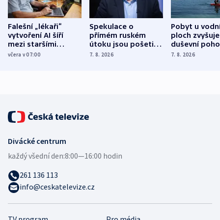
Falešní „lékaři“
Spekulace o
Pobyt u vodn
vytvoření AI šíří
přímém ruském
ploch zvyšuje
mezi staršími
útoku jsou pošetilé,
duševní poho
Poláky nebezpečné
míní estonský
ukázala
včera v 07:00
7. 8. 2026
7. 8. 2026
zdravotní rady
bezpečnostní
mezinárodní 
expert
Divácké centrum
každý všední den:
8:00—16:00 hodin
261 136 113
info@ceskatelevize.cz
TV program
Pro média