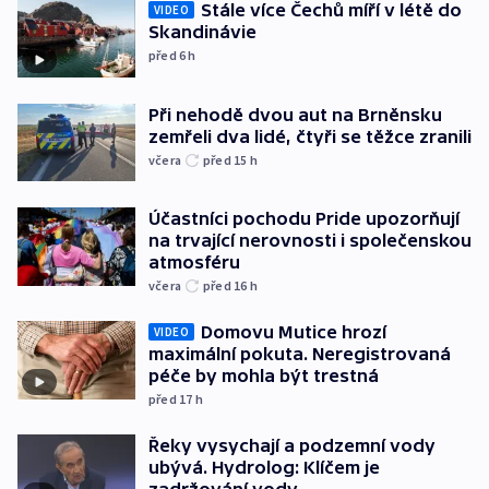
Stále více Čechů míří v létě do
VIDEO
Skandinávie
před 6
h
Při nehodě dvou aut na Brněnsku
zemřeli dva lidé, čtyři se těžce zranili
včera
před 15
h
Účastníci pochodu Pride upozorňují
na trvající nerovnosti i společenskou
atmosféru
včera
před 16
h
Domovu Mutice hrozí
VIDEO
maximální pokuta. Neregistrovaná
péče by mohla být trestná
před 17
h
Řeky vysychají a podzemní vody
ubývá. Hydrolog: Klíčem je