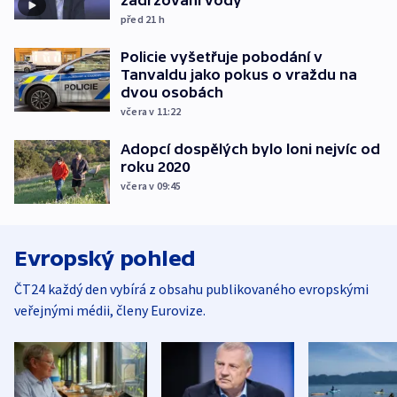
zadržování vody
před 21
h
Policie vyšetřuje pobodání v
Tanvaldu jako pokus o vraždu na
dvou osobách
včera v 11:22
Adopcí dospělých bylo loni nejvíc od
roku 2020
včera v 09:45
Evropský pohled
ČT24 každý den vybírá z obsahu publikovaného evropskými
veřejnými médii, členy Eurovize.