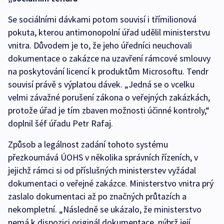
Se sociálními dávkami potom souvisí i třímilionová
pokuta, kterou antimonopolní úřad udělil ministerstvu
vnitra. Důvodem je to, že jeho úředníci neuchovali
dokumentace o zakázce na uzavření rámcové smlouvy
na poskytování licencí k produktům Microsoftu. Tendr
souvisí právě s výplatou dávek. „Jedná se o vcelku
velmi závažné porušení zákona o veřejných zakázkách,
protože úřad je tím zbaven možnosti účinné kontroly,“
doplnil šéf úřadu Petr Rafaj.
Způsob a legálnost zadání tohoto systému
přezkoumává ÚOHS v několika správních řízeních, v
jejichž rámci si od příslušných ministerstev vyžádal
dokumentaci o veřejné zakázce. Ministerstvo vnitra prý
zaslalo dokumentaci až po značných průtazích a
nekompletní. „Následně se ukázalo, že ministerstvo
nemá k dispozici originál dokumentace, nýbrž její