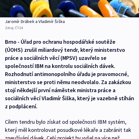
Jaromír Drábek a Vladimír Šiška
Zdroj:
ČT24
Brno - Úřad pro ochranu hospodářské soutěže
(ÚOHS) zrušil miliardový tendr, který ministerstvo
práce a sociálních věcí (MPSV) uzavřelo se
společností IBM na kontrolu sociálních dávek.
Rozhodnutí antimonopolního úřadu je pravomocné,
ministerstvo se proti němu neodvolalo. Za zakázkou
stojí někdejší první náměstek ministra práce a
sociálních věcí Vladimír Šiška, který je vazebně stíhán
z podplácení.
Cílem tendru bylo získat od společnosti IBM systém,
který měl kontrolovat posudkové lékaře a zabránit tak
zneužívání dávek. Celý projekt by vyšel na více než