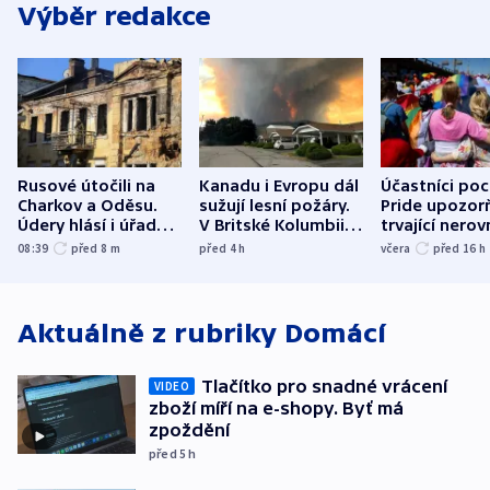
Výběr redakce
Rusové útočili na
Kanadu i Evropu dál
Účastníci po
Charkov a Oděsu.
sužují lesní požáry.
Pride upozorň
Údery hlásí i úřady v
V Britské Kolumbii
trvající nerov
Bělgorodu
evakuovali tisíce lidí
společensko
08:39
před 8
m
před 4
h
včera
před 16
h
atmosféru
Aktuálně z rubriky
Domácí
Tlačítko pro snadné vrácení
VIDEO
zboží míří na e-shopy. Byť má
zpoždění
před 5
h