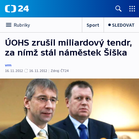
Sport
SLEDOVAT
Rubriky
ÚOHS zrušil miliardový tendr,
za nímž stál náměstek Šiška
vrm
16. 11. 2012
16. 11. 2012
|
Zdroj:
ČT24