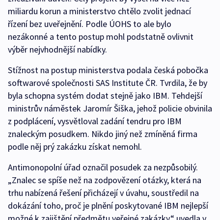
miliardu korun a ministerstvo chtělo zvolit jednací
řízení bez uveřejnění. Podle ÚOHS to ale bylo
nezákonné a tento postup mohl podstatně ovlivnit
výběr nejvhodnější nabídky.
Stížnost na postup ministerstva podala česká pobočka
softwarové společnosti SAS Institute ČR. Tvrdila, že by
byla schopna systém dodat stejně jako IBM. Tehdejší
ministrův náměstek Jaromír Šiška, jehož policie obvinila
z podplácení, vysvětloval zadání tendru pro IBM
znaleckým posudkem. Nikdo jiný než zmíněná firma
podle něj prý zakázku získat nemohl.
Antimonopolní úřad označil posudek za nezpůsobilý.
„Znalec se spíše než na zodpovězení otázky, která na
trhu nabízená řešení přicházejí v úvahu, soustředil na
dokázání toho, proč je plnění poskytované IBM nejlepší
možné k zajištění předmětu veřejné zakázky,“ uvedla v