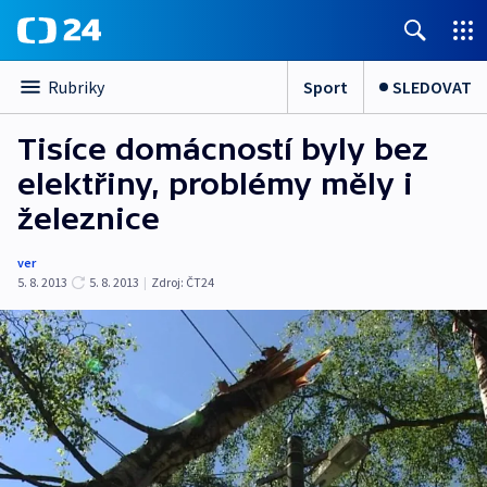
Sport
SLEDOVAT
Rubriky
Tisíce domácností byly bez
elektřiny, problémy měly i
železnice
ver
5. 8. 2013
5. 8. 2013
|
Zdroj:
ČT24