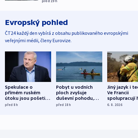
před 19
h
Evropský pohled
ČT24 každý den vybírá z obsahu publikovaného evropskými
veřejnými médii, členy Eurovize.
Spekulace o
Pobyt u vodních
Jiný jazyk i t
přímém ruském
ploch zvyšuje
Ve Francii
útoku jsou pošetilé,
duševní pohodu,
spolupracují h
míní estonský
ukázala
různých zemí
před 8
h
před 18
h
6. 8. 2026
bezpečnostní
mezinárodní studie
expert