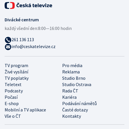
Divácké centrum
každý všední den:
8:00—16:00 hodin
261 136 113
info@ceskatelevize.cz
TV program
Pro média
Živé vysílání
Reklama
TV poplatky
Studio Brno
Teletext
Studio Ostrava
Podcasty
Rada ČT
Počasí
Kariéra
E-shop
Podávání námětů
Mobilní a TV aplikace
Časté dotazy
Vše o ČT
Kontakty