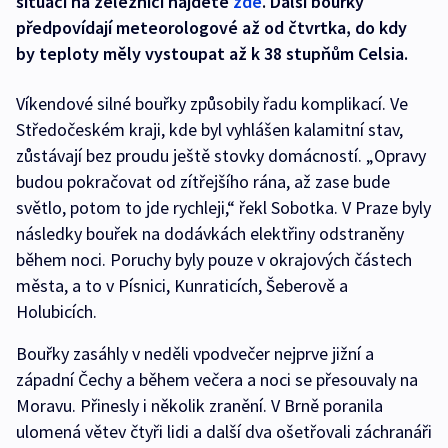
situaci na železnici najdete
zde
. Další bouřky
předpovídají meteorologové až od čtvrtka, do kdy
by teploty měly vystoupat až k 38 stupňům Celsia.
Víkendové silné bouřky způsobily řadu komplikací. Ve
Středočeském kraji, kde byl vyhlášen kalamitní stav,
zůstávají bez proudu ještě stovky domácností. „Opravy
budou pokračovat od zítřejšího rána, až zase bude
světlo, potom to jde rychleji,“ řekl Sobotka. V Praze byly
následky bouřek na dodávkách elektřiny odstraněny
během noci. Poruchy byly pouze v okrajových částech
města, a to v Písnici, Kunraticích, Šeberově a
Holubicích.
Bouřky zasáhly v neděli vpodvečer nejprve jižní a
západní Čechy a během večera a noci se přesouvaly na
Moravu. Přinesly i několik zranění. V Brně poranila
ulomená větev čtyři lidi a další dva ošetřovali záchranáři