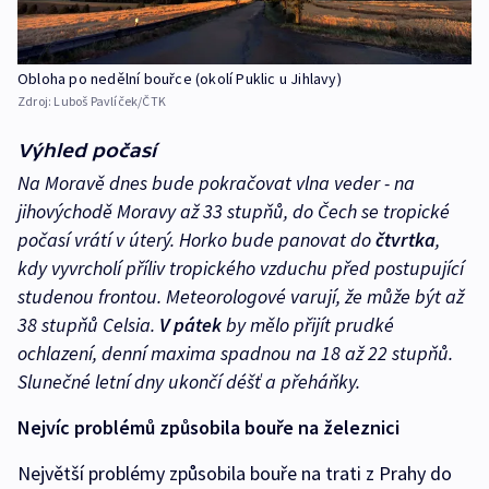
Obloha po nedělní bouřce (okolí Puklic u Jihlavy)
Zdroj:
Luboš Pavlíček/ČTK
Výhled počasí
Na Moravě dnes bude pokračovat vlna veder - na
jihovýchodě Moravy až 33 stupňů, do Čech se tropické
počasí vrátí v úterý. Horko bude panovat do
čtvrtka
,
kdy vyvrcholí příliv tropického vzduchu před postupující
studenou frontou. Meteorologové varují, že může být až
38 stupňů Celsia.
V pátek
by mělo přijít prudké
ochlazení, denní maxima spadnou na 18 až 22 stupňů.
Slunečné letní dny ukončí déšť a přeháňky.
Nejvíc problémů způsobila bouře na železnici
Největší problémy způsobila bouře na trati z Prahy do