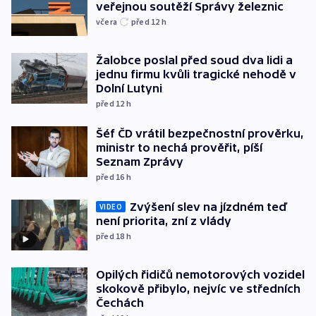
veřejnou soutěží Správy železnic
včera
před 12
h
Žalobce poslal před soud dva lidi a
jednu firmu kvůli tragické nehodě v
Dolní Lutyni
před 12
h
Šéf ČD vrátil bezpečnostní prověrku,
ministr to nechá prověřit, píší
Seznam Zprávy
před 16
h
Zvýšení slev na jízdném teď
VIDEO
není priorita, zní z vlády
před 18
h
Opilých řidičů nemotorových vozidel
skokově přibylo, nejvíc ve středních
Čechách