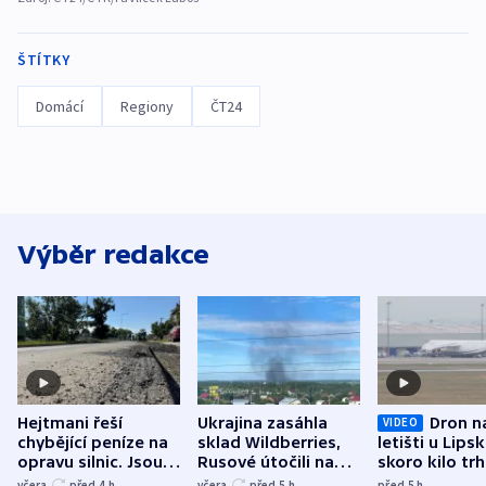
ŠTÍTKY
Domácí
Regiony
ČT24
Výběr redakce
Hejtmani řeší
Ukrajina zasáhla
Dron n
VIDEO
chybějící peníze na
sklad Wildberries,
letišti u Lips
opravu silnic. Jsou
Rusové útočili na
skoro kilo trh
nenárokové, namítá
trh, hasiče či
indicie ukazuj
včera
před 4
h
včera
před 5
h
před 5
h