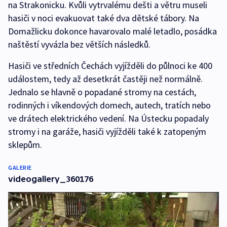
na Strakonicku. Kvůli vytrvalému dešti a větru museli
hasiči v noci evakuovat také dva dětské tábory. Na
Domažlicku dokonce havarovalo malé letadlo, posádka
naštěstí vyvázla bez větších následků.
Hasiči ve středních Čechách vyjížděli do půlnoci ke 400
událostem, tedy až desetkrát častěji než normálně.
Jednalo se hlavně o popadané stromy na cestách,
rodinných i víkendových domech, autech, tratích nebo
ve drátech elektrického vedení. Na Ústecku popadaly
stromy i na garáže, hasiči vyjížděli také k zatopeným
sklepům.
GALERIE
videogallery_360176