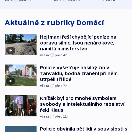
ministerstvo
stadion
Rusko
Aktuálně z rubriky
Domácí
Hejtmani řeší chybějící peníze na
opravu silnic. Jsou nenárokové,
namítá ministerstvo
včera
před 4
h
Policie vyšetřuje násilný čin v
Tanvaldu, bodná zranění při něm
utrpěli tři lidé
včera
před 7
h
Knížák byl pro mnohé symbolem
svobody a intelektuálního rebelství,
řekl Klaus
včera
před 11
h
Policie obvinila pět lidí v souvislosti s