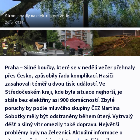
Strom spadlý na elektrickém vedení
Zdroj:
ČT24
Praha – Silné bouřky, které se v neděli večer přehnaly
přes Česko, způsobily řadu komplikací. Hasiči
zasahovali téměř u dvou tisíc událostí. Ve
Středočeském kraji, kde byla situace nejhorší, je
stále bez elektřiny asi 900 domácností. Zbylé
poruchy by podle mluvčího skupiny ČEZ Martina
Sobotky měly být odstraněny během úterý. Vytrvalý
déšť a silný vítr omezily také dopravu. Největší
problémy byly na železnici. Aktuální informace o