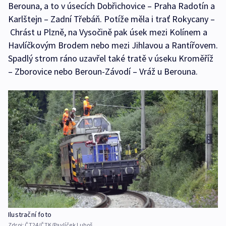
Berouna, a to v úsecích Dobřichovice – Praha Radotín a
Karlštejn – Zadní Třebáň. Potíže měla i trať Rokycany –
Chrást u Plzně, na Vysočině pak úsek mezi Kolínem a
Havlíčkovým Brodem nebo mezi Jihlavou a Rantířovem.
Spadlý strom ráno uzavřel také tratě v úseku Kroměříž
– Zborovice nebo Beroun-Závodí – Vráž u Berouna.
Ilustrační foto
Zdroj:
ČT24/ČTK/Pavlíček Luboš