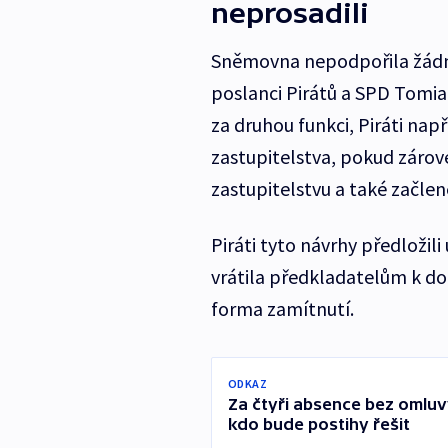
neprosadili
Sněmovna nepodpořila žádný
poslanci Pirátů a SPD Tomi
za druhou funkci, Piráti na
zastupitelstva, pokud zárov
zastupitelstvu a také začle
Piráti tyto návrhy předložil
vrátila předkladatelům k do
forma zamítnutí.
ODKAZ
Za čtyři absence bez omluvy
kdo bude postihy řešit