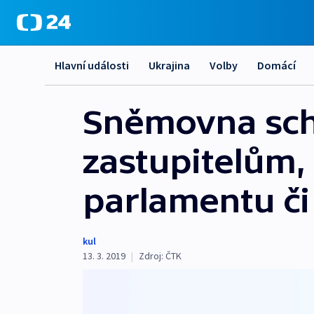
Hlavní události
Ukrajina
Volby
Domácí
Sněmovna schv
zastupitelům, 
parlamentu či
kul
13. 3. 2019
|
Zdroj:
ČTK