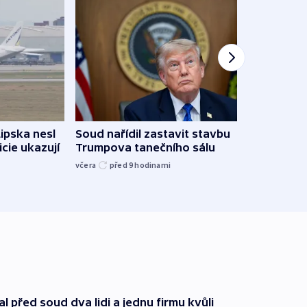
Lipska nesl
Soud nařídil zastavit stavbu
Žido
icie ukazují
Trumpova tanečního sálu
břehu
kriti
včera
před 9
hodinami
před 9
l před soud dva lidi a jednu firmu kvůli