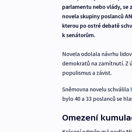
parlamentu nebo vlády, se z
novela skupiny poslanců AN
kterou po ostré debatě sch
k senátorům.
Novela odolala návrhu lidov
demokratů na zamítnutí. Z ú
populismus a závist.
Sněmovna novelu schválila
bylo 40 a 33 poslanců se hla
Omezení kumulac
Krácení odměn má podle Mikul