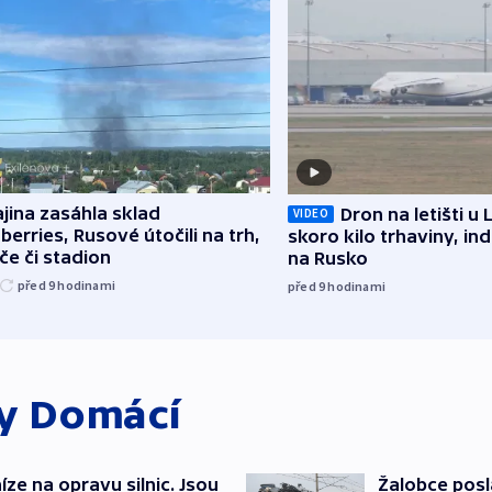
jina zasáhla sklad
Dron na letišti u 
VIDEO
berries, Rusové útočili na trh,
skoro kilo trhaviny, ind
če či stadion
na Rusko
před 9
hodinami
před 9
hodinami
ky
Domácí
íze na opravu silnic. Jsou
Žalobce posla