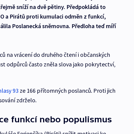
řejmě sníží na dvě pětiny. Předpokládá to
O a Pirátů proti kumulaci odměn z funkcí,
válila Poslanecká sněmovna. Předloha teď míří
ců na vrácení do druhého čtení i občanských
st odpůrců často zněla slova jako pokrytectví,
hlasy 93
ze 166 přítomných poslanců. Proti jich
sování zdrželo.
e funkcí nebo populismus
áše Ferjenčíka (Piráti) snížit motivaci ke