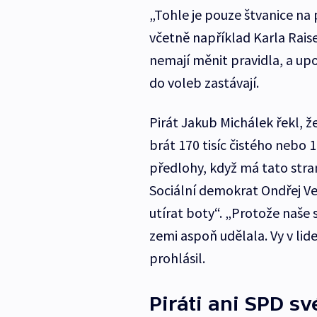
„Tohle je pouze štvanice na 
včetně například Karla Rais
nemají měnit pravidla, a upoz
do voleb zastávají.
Pirát Jakub Michálek řekl, 
brát 170 tisíc čistého nebo 1
předlohy, když má tato strana
Sociální demokrat Ondřej Ves
utírat boty“. „Protože naše 
zemi aspoň udělala. Vy v lid
prohlásil.
Piráti ani SPD s