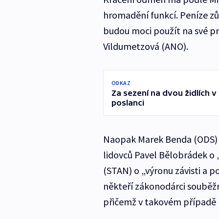
hromadění funkcí. Peníze zůs
budou moci použít na své pr
Vildumetzová (ANO).
ODKAZ
Za sezení na dvou židlích v 
poslanci
Naopak Marek Benda (ODS) 
lidovců Pavel Bělobrádek 
(STAN) o „výronu závisti a p
někteří zákonodárci souběž
přičemž v takovém případě b