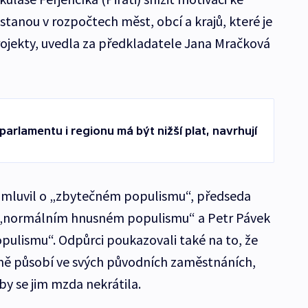
tanou v rozpočtech měst, obcí a krajů, které je
ojekty, uvedla za předkladatele Jana Mračková
parlamentu i regionu má být nižší plat, navrhují
mluvil o „zbytečném populismu“, předseda
o „normálním hnusném populismu“ a Petr Pávek
opulismu“. Odpůrci poukazovali také na to, že
ně působí ve svých původních zaměstnáních,
y se jim mzda nekrátila.