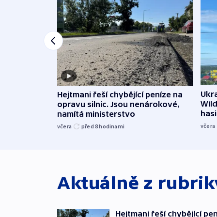
Ukra
Hejtmani řeší chybějící peníze na
Wild
opravu silnic. Jsou nenárokové,
hasi
namítá ministerstvo
včera
včera
před 8
hodinami
Aktuálně z rubri
Hejtmani řeší chybějící pen