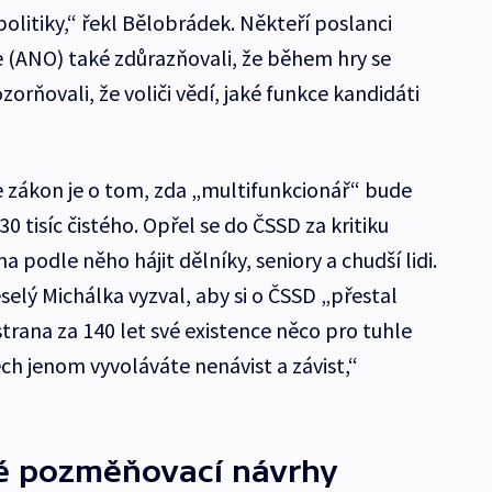
politiky,“ řekl Bělobrádek. Někteří poslanci
e (ANO) také zdůrazňovali, že během hry se
orňovali, že voliči vědí, jaké funkce kandidáti
že zákon je o tom, zda „multifunkcionář“ bude
30 tisíc čistého. Opřel se do ČSSD za kritiku
 podle něho hájit dělníky, seniory a chudší lidi.
elý Michálka vyzval, aby si o ČSSD „přestal
strana za 140 let své existence něco pro tuhle
ech jenom vyvoláváte nenávist a závist,“
vé pozměňovací návrhy