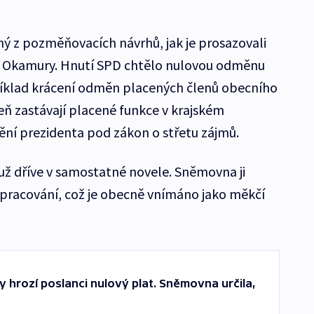
 z pozměňovacích návrhů, jak je prosazovali
a Okamury. Hnutí SPD chtělo nulovou odměnu
příklad krácení odměn placených členů obecního
eň zastávají placené funkce v krajském
nění prezidenta pod zákon o střetu zájmů.
i už dříve v samostatné novele. Sněmovna ji
pracování, což je obecně vnímáno jako měkčí
 hrozí poslanci nulový plat. Sněmovna určila,