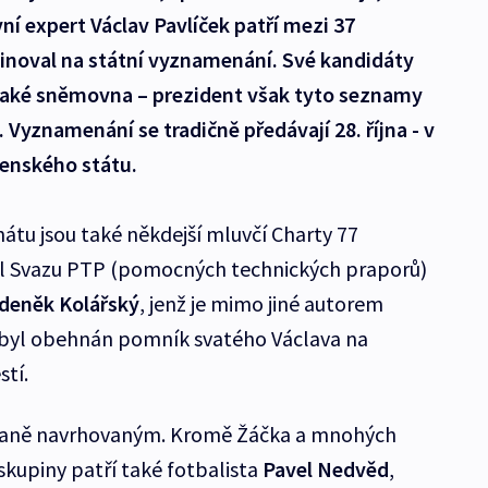
ní expert Václav Pavlíček patří mezi 37
inoval na státní vyznamenání. Své kandidáty
aké sněmovna – prezident však tyto seznamy
 Vyznamenání se tradičně předávají 28. října - v
venského státu.
átu jsou také někdejší mluvčí Charty 77
el Svazu PTP (pomocných technických praporů)
deněk Kolářský
, jenž je mimo jiné autorem
 byl obehnán pomník svatého Václava na
stí.
vaně navrhovaným. Kromě Žáčka a mnohých
skupiny patří také fotbalista
Pavel Nedvěd
,