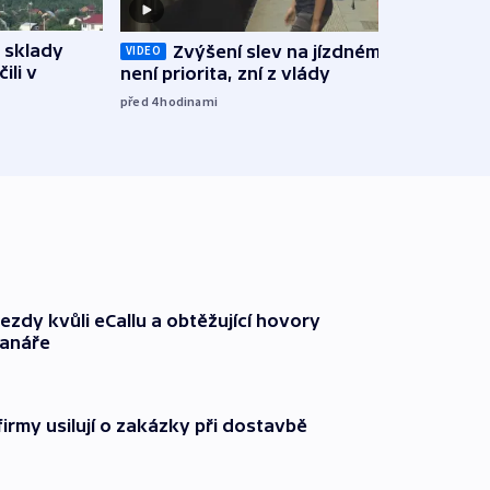
 sklady
Opil
Zvýšení slev na jízdném teď
VIDEO
ili v
vozid
není priorita, zní z vlády
stře
před 4
hodinami
před 5
ezdy kvůli eCallu a obtěžující hovory
ranáře
firmy usilují o zakázky při dostavbě