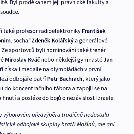
itě. Byl proděkanem její právnické fakulty a
o soudce.
í také profesor radioelektroniky
František
lonim
, sochař
Zdeněk Kolářský
a generálové
. Ze sportovců byli nominování také trenér
vé
Miroslav Kváč
nebo někdejší gymnasté
Jan
eří získali medaile na olympiádách v první
Mezi odbojáře patří
Petr Bachrach
, který jako
rtu do koncentračního tábora a zapojil se na
hnutí a posléze do bojů o nezávislost Izraele.
ve výborovém předvýběru tradičně nedostala
tické odbojové skupiny bratří Mašínů, ale ani
ka Hesse.