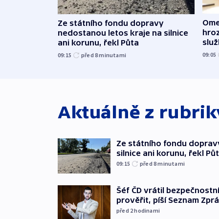
Ome
Ze státního fondu dopravy
hroz
nedostanou letos kraje na silnice
slu
ani korunu, řekl Půta
09:05
09:15
před 8
minutami
Aktuálně z rubri
Ze státního fondu doprav
silnice ani korunu, řekl Pů
09:15
před 8
minutami
Šéf ČD vrátil bezpečnostn
prověřit, píší Seznam Zpr
před 2
hodinami