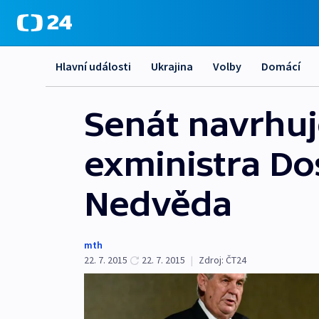
Hlavní události
Ukrajina
Volby
Domácí
Senát navrhu
exministra Dos
Nedvěda
mth
22. 7. 2015
22. 7. 2015
|
Zdroj:
ČT24