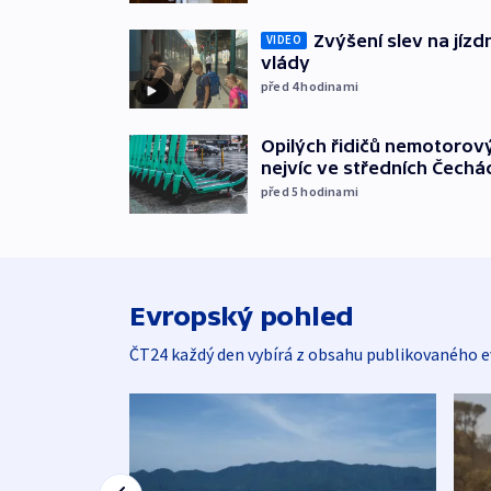
Zvýšení slev na jízdn
VIDEO
vlády
před 4
hodinami
Opilých řidičů nemotorový
nejvíc ve středních Čechá
před 5
hodinami
Evropský pohled
ČT24 každý den vybírá z obsahu publikovaného e