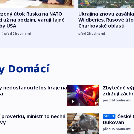
zený útok Ruska na NATO
Ukrajina znovu zasáhla
í už na podzim, varují tajné
Wildberies. Rusové útoč
žby USA
Charkovské oblasti
před 2
hodinami
před 2
hodinami
ky
Domácí
y nedostanou letos kraje na
Zbytečné výj
ta
zdržují zách
před 14
hodinami
České 
í prověrku, ministr to nechá
VIDEO
Dukovan
ávy
před 15
hodinami