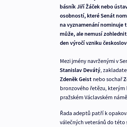
básník Jiří Žáček nebo ústav
osobností, které Senát nom
na vyznamenání nominuje t
může, ale nemusí zohlednit.
den výročí vzniku českoslo
Mezi jmény navrženými v Sen
Stanislav Devátý
, zakladat
Zdeněk Geist
nebo sochař
Z
bronzového řetězu, kterým
pražském Václavském námě
Řada adeptů patří k opako
válečných veteránů do této 