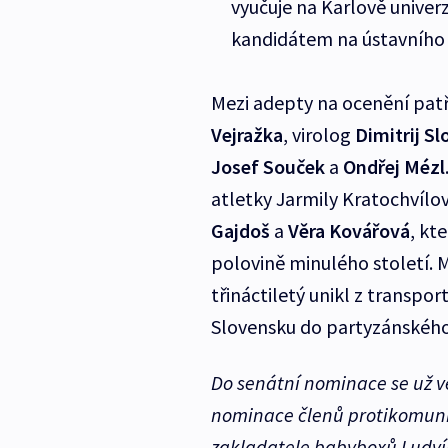
vyučuje na Karlově univerz
kandidátem na ústavníh
Mezi adepty na ocenění patř
Vejražka
, virolog
Dimitrij S
Josef Souček
a
Ondřej Mézl
atletky Jarmily Kratochvílo
Gajdoš
a
Věra Kovářová
, kt
polovině minulého století. 
třináctiletý unikl z transpo
Slovensku do partyzánského 
Do senátní nominace se už 
nominace členů protikomunis
zakladatele babyboxů Ludví