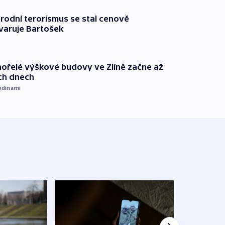
rodní terorismus se stal cenově
varuje Bartošek
ořelé výškové budovy ve Zlíně začne až
ích dnech
odinami