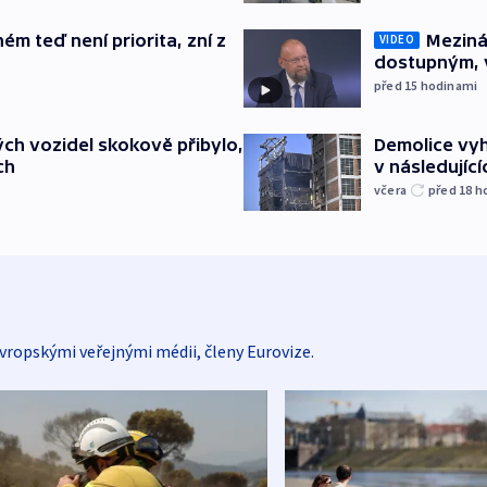
Meziná
ém teď není priorita, zní z
VIDEO
dostupným, 
před 15
hodinami
Demolice vyh
ch vozidel skokově přibylo,
v následujíc
ch
včera
před 18
h
vropskými veřejnými médii, členy Eurovize.