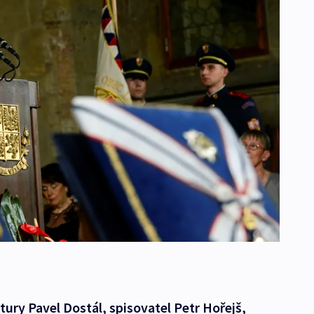
tury Pavel Dostál, spisovatel Petr Hořejš,