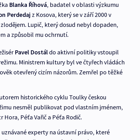
ožka
Blanka Říhová
, badatel v oblasti výzkumu
on Perdedaj
z Kosova, který se v září 2000 v
zlodějem. Lupič, který dosud nebyl dopaden,
žem a způsobil mu ochrnutí.
ežisér
Pavel Dostál
do aktivní politiky vstoupil
žimu. Ministrem kultury byl ve čtyřech vládách
člověk otevřený cizím názorům. Zemřel po těžké
autorem historického cyklu Toulky českou
ežimu nesměl publikovat pod vlastním jménem,
 Hora, Péťa Vařič a Péťa Rodič.
 uznávané experty na ústavní právo, které