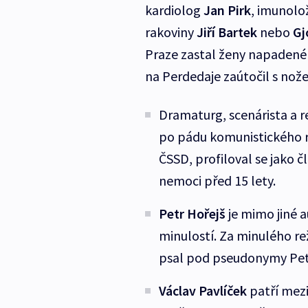
kardiolog
Jan Pirk
, imunol
rakoviny
Jiří Bartek
nebo
Gj
Praze zastal ženy napadené 
na Perdedaje zaútočil s no
Dramaturg, scenárista a r
po pádu komunistického re
ČSSD, profiloval se jako 
nemoci před 15 lety.
Petr Hořejš
je mimo jiné 
minulostí. Za minulého r
psal pod pseudonymy Petr
Václav Pavlíček
patří mezi