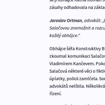
zásahy odhadovala na zákla
Jaroslav Ortman
,
advokát:
„
Salačovou znemožnit a rozcup
každý obhájce.“
Obhájce šéfa Konstruktivy 
zkoumal komunikaci Salačo
Vladimírem Kančevem. Pokou
Salačová některé věci o fikt
úplatky, policii zamlčela. 
advokátů nelíbila. Několikr
řízení.