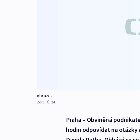
obrázek
Zdroj:
ČT24
Praha – Obviněná podnikate
hodin odpovídat na otázky 
Davida Ratha. Obhájci se sn