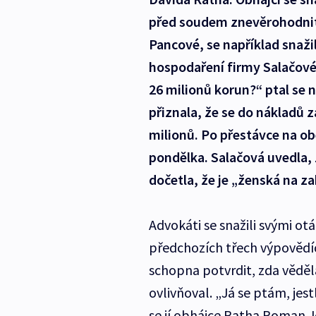
před soudem znevěrohodnit.
Pancové, se například snaž
hospodaření firmy Salačové
26 milionů korun?“ ptal se 
přiznala, že se do nákladů z
milionů. Po přestávce na obě
pondělka. Salačová uvedla, 
dočetla, že je „ženská na zab
Advokáti se snažili svými ot
předchozích třech výpovědí
schopna potvrdit, zda věděl
ovlivňoval. „Já se ptám, jestl
se jí obhájce Ratha Roman J