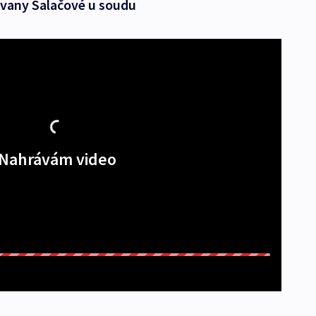
vany Salačové u soudu
Nahrávám video