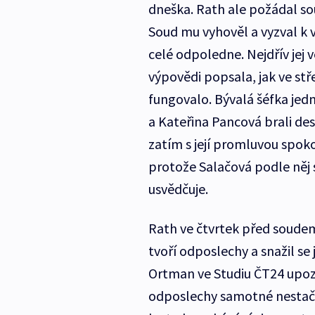
dneška. Rath ale požádal so
Soud mu vyhověl a vyzval k v
celé odpoledne. Nejdřív jej 
výpovědi popsala, jak ve s
fungovalo. Bývalá šéfka jed
a Kateřina Pancová brali des
zatím s její promluvou spoko
protože Salačová podle něj
usvědčuje.
Rath ve čtvrtek před soudem
tvoří odposlechy a snažil se
Ortman ve Studiu ČT24 upozo
odposlechy samotné nestačí: 