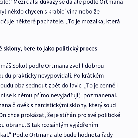
čilo.“ Mezi další důkazy se dá ale podle Ortmana
byl někdo chycen s krabicí vína nebo že
dčuje některé pachatele. „To je mozaika, která
 sklony, bere to jako politický proces
máš Sokol podle Ortmana zvolil dobrou
 soudu prakticky nevypovídali. Po krátkém
 soudu oba sednout zpět do lavic. „To je cenné i
ni se k němu přímo nevyjadřují,“ pozmanenal.
na člověk s narcistickými sklony, který soud
On chce prokázat, že je stíhán pro své politické
vou obranu. S tak rozsáhlým vyjádřením
kal.“ Podle Ortmana ale bude hodnota řady