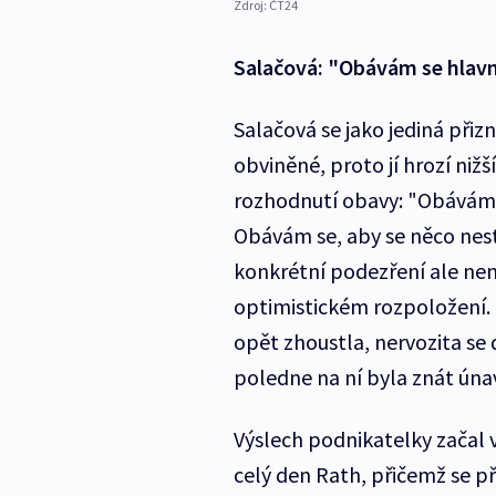
Zdroj:
ČT24
Salačová: "
Obávám se hlavn
Salačová se jako jediná přiz
obviněné, proto jí hrozí nižš
rozhodnutí obavy: "
Obávám 
Obávám se, aby se něco nest
konkrétní podezření ale nemá
optimistickém rozpoložení.
opět zhoustla, nervozita se 
poledne na ní byla znát úna
Výslech podnikatelky začal
celý den Rath, přičemž se p