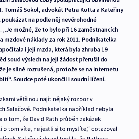
 Tomáš Sokol, advokát Petra Kotta a Kateřiny
il poukázat na podle něj nevěrohodné
. „Je možné, že to bylo při 16 zaměstnancích
na mzdové náklady za rok 2011. Podnikatelka
apočítala i její mzda, která byla zhruba 19
d soud výslech na její žádost přerušil do
že je silně rozrušená, protože se na internetu
ití“. Soudce poté ukončil i soudní líčení.
ázkami většinou najít nějaký rozpor v
ch Salačové. Podnikatelka například nebyla
a o tom, že David Rath průběh zakázek
i o tom víte, ne jestli si to myslíte,“ dotazoval
elínek. Salačová dosud tvrdila, že Rathovy