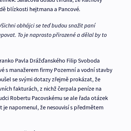
dě blízkosti hejtmana a Pancové.
Všichni obhájci se teď budou snažit paní
ovat. To je naprosto přirozené a dělal by to
Branko Pavla Drážďanského Filip Svoboda
vé s manažerem firmy Pozemní a vodní stavby
šel se svými dotazy zřejmě prokázat, že
ivních fakturách, z nichž čerpala peníze na
Soudci Robertu Pacovskému se ale řada otázek
át je napomenul, že nesouvisí s předmětem