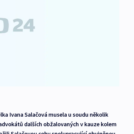
lka Ivana Salačová musela u soudu několik
advokátů dalších obžalovaných v kauze kolem
ažili Salačovou coby spolupracující obviněnou