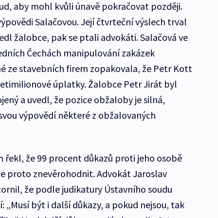
ud, aby mohl kvůli únavě pokračovat později.
ýpovědi Salačovou. Její čtvrteční výslech trval
vedl žalobce, pak se ptali advokáti. Salačová ve
tředních Čechách manipulování zakázek
né ze stavebních firem zopakovala, že Petr Kott
etimilionové úplatky. Žalobce Petr Jirát byl
jený a uvedl, že pozice obžaloby je silná,
 svou výpovědí některé z obžalovaných
 řekl, že 99 procent důkazů proti jeho osobě
 je proto znevěrohodnit. Advokát Jaroslav
rnil, že podle judikatury Ústavního soudu
„Musí být i další důkazy, a pokud nejsou, tak