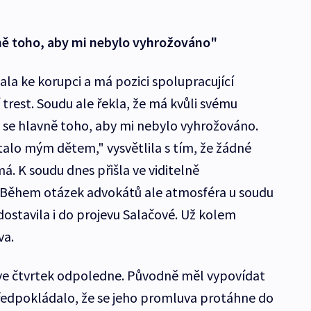
ě toho, aby mi nebylo vyhrožováno"
nala ke korupci a má pozici spolupracující
í trest. Soudu ale řekla, že má kvůli svému
se hlavně toho, aby mi nebylo vyhrožováno.
alo mým dětem," vysvětlila s tím, že žádné
. K soudu dnes přišla ve viditelně
 Během otázek advokátů ale atmosféra u soudu
dostavila i do projevu Salačové. Už kolem
va.
 ve čtvrtek odpoledne. Původně měl vypovídat
ředpokládalo, že se jeho promluva protáhne do