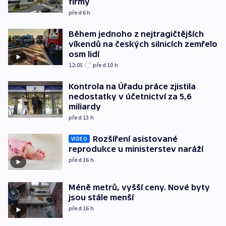
firmy
před 6
h
Během jednoho z nejtragičtějších
víkendů na českých silnicích zemřelo
osm lidí
12:05
před 10
h
Kontrola na Úřadu práce zjistila
nedostatky v účetnictví za 5,6
miliardy
před 13
h
Rozšíření asistované
VIDEO
reprodukce u ministerstev naráží
před 16
h
Méně metrů, vyšší ceny. Nové byty
jsou stále menší
před 16
h