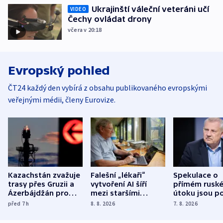
Ukrajinští váleční veteráni učí
VIDEO
Čechy ovládat drony
včera v 20:18
Evropský pohled
ČT24 každý den vybírá z obsahu publikovaného evropskými
veřejnými médii, členy Eurovize.
Kazachstán zvažuje
Falešní „lékaři“
Spekulace o
trasy přes Gruzii a
vytvoření AI šíří
přímém rusk
Ázerbájdžán pro
mezi staršími
útoku jsou po
vývoz ropy do
Poláky nebezpečné
míní estonsk
před 7
h
8. 8. 2026
7. 8. 2026
Evropy
zdravotní rady
bezpečnostn
expert