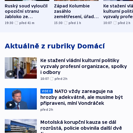
Ruský soud vyloučil
Západ Kolumbie
Ke stažení vl
opoziční stranu
zasáhlo
kulturní polit
Jabloko ze
zemětřesení, úřady
vyzvaly profe
zářijových „voleb“
hlásí přes sto obětí
organizace, s
19:30
před 41
m
15:30
před 1
h
10:07
před 2
h
odbory
Aktuálně z rubriky
Domácí
Ke stažení vládní kulturní politiky
vyzvaly profesní organizace, spolky
i odbory
10:07
před 2
h
NATO vždy zareaguje na
VIDEO
hrozby adekvátně, ale musíme být
připraveni, míní Vondráček
před 2
h
Motolská korupční kauza se dál
rozrůstá, policie obvinila další dvě