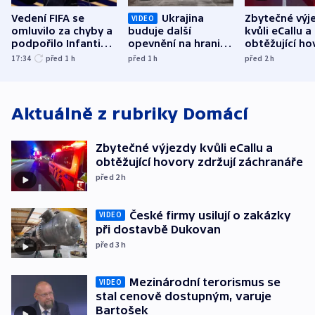
Vedení FIFA se
Ukrajina
Zbytečné výj
VIDEO
omluvilo za chyby a
buduje další
kvůli eCallu a
podpořilo Infantina.
opevnění na hranici
obtěžující ho
UEFA trvá na
s Běloruskem
zdržují záchr
17:34
před 1
h
před 1
h
před 2
h
bojkotu
Aktuálně z rubriky
Domácí
Zbytečné výjezdy kvůli eCallu a
obtěžující hovory zdržují záchranáře
před 2
h
České firmy usilují o zakázky
VIDEO
při dostavbě Dukovan
před 3
h
Mezinárodní terorismus se
VIDEO
stal cenově dostupným, varuje
Bartošek