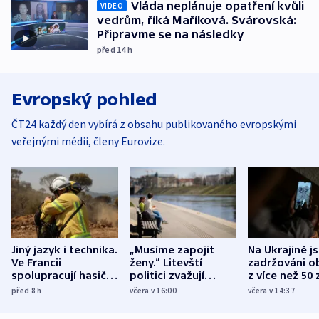
Vláda neplánuje opatření kvůli
VIDEO
vedrům, říká Maříková. Svárovská:
Připravme se na následky
před 14
h
Evropský pohled
ČT24 každý den vybírá z obsahu publikovaného evropskými
veřejnými médii, členy Eurovize.
Jiný jazyk i technika.
„Musíme zapojit
Na Ukrajině j
Ve Francii
ženy.“ Litevští
zadržováni o
spolupracují hasiči z
politici zvažují
z více než 50 
různých zemí
dohodu o
Bojovali na s
před 8
h
včera v 16:00
včera v 14:37
demografii
Ruska