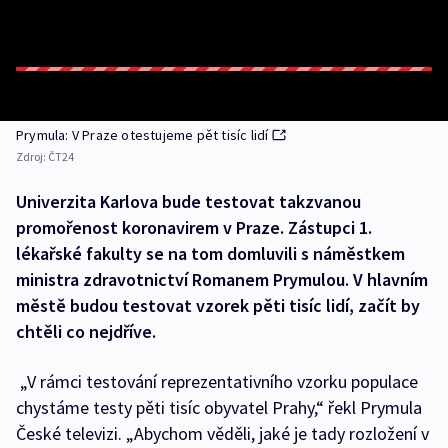
Prymula: V Praze otestujeme pět tisíc lidí
Zdroj:
ČT24
Univerzita Karlova bude testovat takzvanou
promořenost koronavirem v Praze. Zástupci 1.
lékařské fakulty se na tom domluvili s náměstkem
ministra zdravotnictví Romanem Prymulou. V hlavním
městě budou testovat vzorek pěti tisíc lidí, začít by
chtěli co nejdříve.
„V rámci testování reprezentativního vzorku populace
chystáme testy pěti tisíc obyvatel Prahy,“ řekl Prymula
České televizi. „Abychom věděli, jaké je tady rozložení v