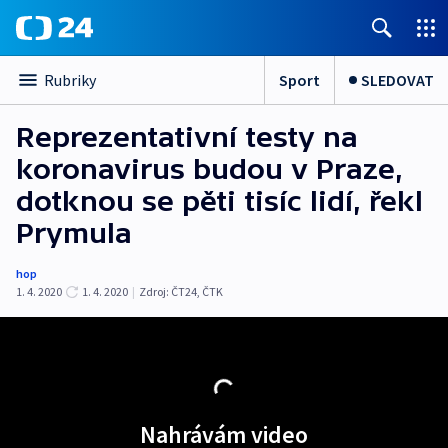
Sport
SLEDOVAT
Rubriky
Reprezentativní testy na
koronavirus budou v Praze,
dotknou se pěti tisíc lidí, řekl
Prymula
hop
1. 4. 2020
1. 4. 2020
|
Zdroj:
ČT24
,
ČTK
Nahrávám video