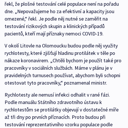
řekl, že plošné testování celé populace není na pořadu
dne. „Nepovažujeme ho za efektivní a kapacity jsou
omezené,“ řekl. Je podle něj nutné se zaměřit na
testování rizikových skupin a klinických případů
pacientů, kteří mají příznaky nemoci COVID-19.
V okolí Litovle na Olomoucku budou podle něj využity
rychlotesty, které zjišťují hladinu protilátek v těle po
nákaze koronavirem. „Chtěli bychom je použít také pro
pracovníky v sociálních službách. Máme v plánu je v
pravidelných turnusech používat, abychom byli schopni
otestovat tyto pracovníky,“ poznamenal ministr.
Rychlotesty ale nemusí infekci odhalit v rané fázi.
Podle manuálu Státního zdravotního ústavu k
rychlotestům se protilátky objevují v dostatečné míře
až tři dny po prvních příznacích. Proto budou při
testování reprezentativního vzorku populace podle