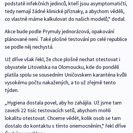
podstatě infekčních jedinců, kteří jsou asymptomatičtí,
tedy nemají žádné klinické příznaky, a abychom věděli,
co vlastně máme kalkulovat do našich modelů,“ dodal.
Akce bude podle Prymuly jednorázová, opakování
plánované není. Také plošné testování po celé republice
se podle něj nechystá.
Už dříve však řekl, že chce plošně nechat otestovat i
obyvatele Litovelska na Olomoucku, kde do pondělí
platila spolu se sousedním Uničovskem karanténa kvůli
vysokému počtu nakažených, a to už zřejmě tento
týden.
„Hygiena dostala povel, aby ho zahájila. Už jsme tam
zavezli 22 tisíc testovacích setů, abychom mohli
lokalitu otestovat. Chceme vědět, kolik osob se tam
dostalo do kontaktu s tímto onemocněním,“ řekl dříve