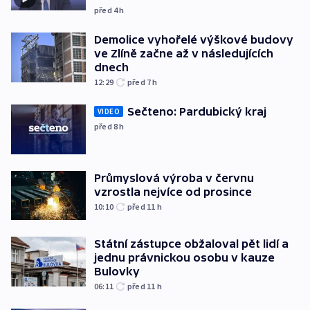
před 4
h
Demolice vyhořelé výškové budovy
ve Zlíně začne až v následujících
dnech
12:29
před 7
h
Sečteno: Pardubický kraj
VIDEO
před 8
h
Průmyslová výroba v červnu
vzrostla nejvíce od prosince
10:10
před 11
h
Státní zástupce obžaloval pět lidí a
jednu právnickou osobu v kauze
Bulovky
06:11
před 11
h