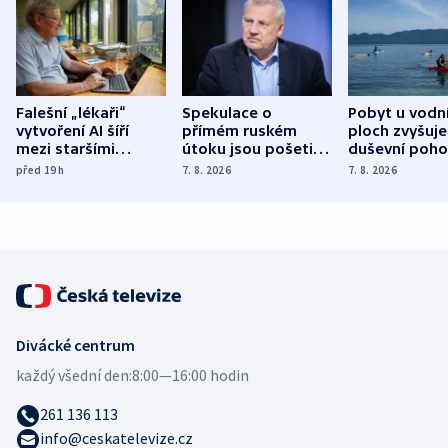
Falešní „lékaři“
Spekulace o
Pobyt u vodn
vytvoření AI šíří
přímém ruském
ploch zvyšuje
mezi staršími
útoku jsou pošetilé,
duševní poho
Poláky nebezpečné
míní estonský
ukázala
před 19
h
7. 8. 2026
7. 8. 2026
zdravotní rady
bezpečnostní
mezinárodní 
expert
Divácké centrum
každý všední den:
8:00—16:00 hodin
261 136 113
info@ceskatelevize.cz