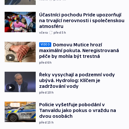
Účastníci pochodu Pride upozorňují
na trvající nerovnosti i společenskou
atmosféru
včera
před 5
h
Domovu Mutice hrozí
VIDEO
maximální pokuta. Neregistrovaná
péče by mohla být trestná
před 6
h
Řeky vysychají a podzemní vody
ubývá. Hydrolog: Klíčem je
zadržování vody
před 10
h
Policie vyšetřuje pobodání v
Tanvaldu jako pokus o vraždu na
dvou osobách
před 15
h