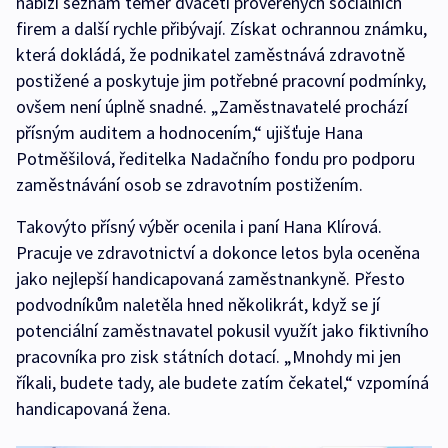
nabízí seznam téměř dvaceti prověřených sociálních
firem a další rychle přibývají. Získat ochrannou známku,
která dokládá, že podnikatel zaměstnává zdravotně
postižené a poskytuje jim potřebné pracovní podmínky,
ovšem není úplně snadné. „Zaměstnavatelé prochází
přísným auditem a hodnocením,“ ujišťuje Hana
Potměšilová, ředitelka Nadačního fondu pro podporu
zaměstnávání osob se zdravotním postižením.
Takovýto přísný výběr ocenila i paní Hana Klírová.
Pracuje ve zdravotnictví a dokonce letos byla oceněna
jako nejlepší handicapovaná zaměstnankyně. Přesto
podvodníkům naletěla hned několikrát, když se jí
potenciální zaměstnavatel pokusil využít jako fiktivního
pracovníka pro zisk státních dotací. „Mnohdy mi jen
říkali, budete tady, ale budete zatím čekatel,“ vzpomíná
handicapovaná žena.