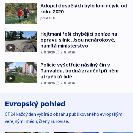
Adopcí dospělých bylo loni nejvíc od
roku 2020
před 16
h
Hejtmani řeší chybějící peníze na
opravu silnic. Jsou nenárokové,
namítá ministerstvo
7. 8. 2026
7. 8. 2026
Policie vyšetřuje násilný čin v
Tanvaldu, bodná zranění při něm
utrpěli tři lidé
7. 8. 2026
7. 8. 2026
Evropský pohled
ČT24 každý den vybírá z obsahu publikovaného evropskými
veřejnými médii, členy Eurovize.