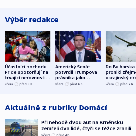
Výběr redakce
Účastníci pochodu
Americký Senát
Do Bulharska
Pride upozorňují na
potvrdil Trumpova
pronikl zřejm
trvající nerovnosti i
právníka jako
ukrajinský dr
společenskou
ministra
explodoval k
včera
před 5
h
včera
před 6
h
včera
před 7
h
atmosféru
spravedlnosti
od plynovod
Aktuálně z rubriky
Domácí
Při nehodě dvou aut na Brněnsku
zemřeli dva lidé, čtyři se těžce zranili
včera
před 4
h