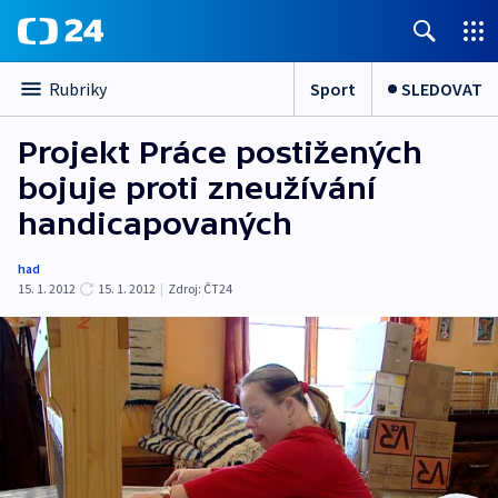
Sport
SLEDOVAT
Rubriky
Projekt Práce postižených
bojuje proti zneužívání
handicapovaných
had
15. 1. 2012
15. 1. 2012
|
Zdroj:
ČT24