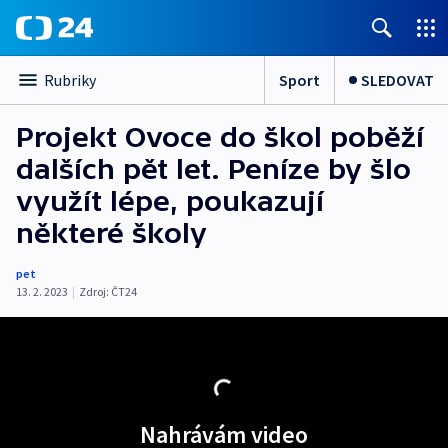
Sport
SLEDOVAT
Rubriky
Projekt Ovoce do škol poběží
dalších pět let. Peníze by šlo
využít lépe, poukazují
některé školy
pet
13. 2. 2023
|
Zdroj:
ČT24
Nahrávám video