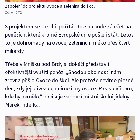
Zapojení do projektu Ovoce a zelenina do škol
Zdroj:
ČT24
S projektem se tak dál počítá. Rozsah bude záležet na
penězích, které kromě Evropské unie pošle i stát. Letos
to je dohromady na ovoce, zeleninu i mléko přes čtvrt
miliardy.
Třeba v Mníšku pod Brdy si dokáží představit
efektivnější využití peněz. „Shodou okolností nám
zrovna přišlo Ovoce do škol. Ale protože nevíme přesně
den, kdy jej přivezou, máme i my ovoce. Pak končí tam,
kde by nemělo,“ popisuje vedoucí místní školní jídelny
Marek Inderka.