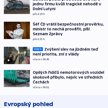
jednu firmu kvůli tragické nehodě v
Dolní Lutyni
před 19
h
Šéf ČD vrátil bezpečnostní prověrku,
ministr to nechá prověřit, píší
Seznam Zprávy
před 23
h
Zvýšení slev na jízdném teď
VIDEO
není priorita, zní z vlády
včera v 06:45
Opilých řidičů nemotorových vozidel
skokově přibylo, nejvíc ve středních
Čechách
včera v 06:01
Evropský pohled