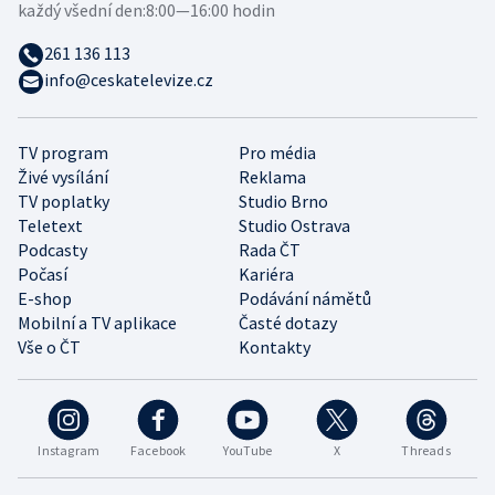
každý všední den:
8:00—16:00 hodin
261 136 113
info@ceskatelevize.cz
TV program
Pro média
Živé vysílání
Reklama
TV poplatky
Studio Brno
Teletext
Studio Ostrava
Podcasty
Rada ČT
Počasí
Kariéra
E-shop
Podávání námětů
Mobilní a TV aplikace
Časté dotazy
Vše o ČT
Kontakty
Instagram
Facebook
YouTube
X
Threads