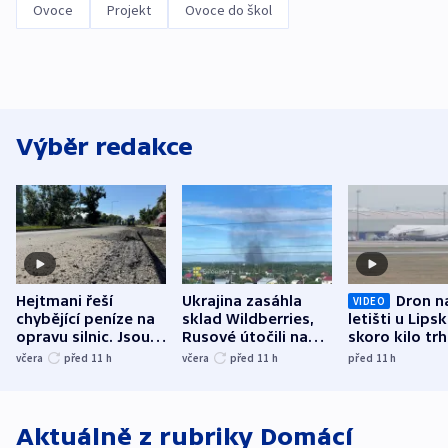
Ovoce
Projekt
Ovoce do škol
Výběr redakce
Hejtmani řeší
Ukrajina zasáhla
Dron n
VIDEO
chybějící peníze na
sklad Wildberries,
letišti u Lips
opravu silnic. Jsou
Rusové útočili na
skoro kilo trh
nenárokové, namítá
trh, hasiče či
indicie ukazuj
včera
před 11
h
včera
před 11
h
před 11
h
ministerstvo
stadion
Rusko
Aktuálně z rubriky
Domácí