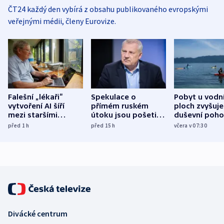
ČT24 každý den vybírá z obsahu publikovaného evropskými
veřejnými médii, členy Eurovize.
Falešní „lékaři“
Spekulace o
Pobyt u vodn
vytvoření AI šíří
přímém ruském
ploch zvyšuje
mezi staršími
útoku jsou pošetilé,
duševní poho
Poláky nebezpečné
míní estonský
ukázala
před 1
h
před 15
h
včera v 07:30
zdravotní rady
bezpečnostní
mezinárodní 
expert
Divácké centrum