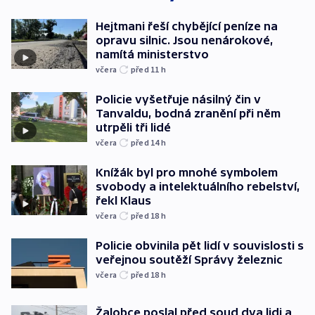
Hejtmani řeší chybějící peníze na
opravu silnic. Jsou nenárokové,
namítá ministerstvo
včera
před 11
h
Policie vyšetřuje násilný čin v
Tanvaldu, bodná zranění při něm
utrpěli tři lidé
včera
před 14
h
Knížák byl pro mnohé symbolem
svobody a intelektuálního rebelství,
řekl Klaus
včera
před 18
h
Policie obvinila pět lidí v souvislosti s
veřejnou soutěží Správy železnic
včera
před 18
h
Žalobce poslal před soud dva lidi a