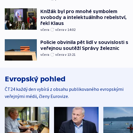
Knížák byl pro mnohé symbolem
svobody a intelektuálního rebelství,
řekl Klaus
včera
včera v 14:02
Policie obvinila pět lidí v souvislosti s
veřejnou soutěží Správy železnic
včera
včera v 13:21
Evropský pohled
ČT24 každý den vybírá z obsahu publikovaného evropskými
veřejnými médii, členy Eurovize.