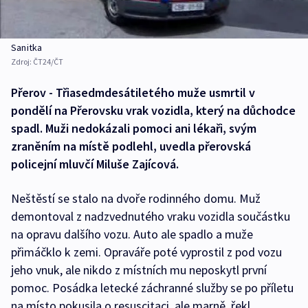
Sanitka
Zdroj:
ČT24/ČT
Přerov - Třiasedmdesátiletého muže usmrtil v
pondělí na Přerovsku vrak vozidla, který na důchodce
spadl. Muži nedokázali pomoci ani lékaři, svým
zraněním na místě podlehl, uvedla přerovská
policejní mluvčí Miluše Zajícová.
Neštěstí se stalo na dvoře rodinného domu. Muž
demontoval z nadzvednutého vraku vozidla součástku
na opravu dalšího vozu. Auto ale spadlo a muže
přimáčklo k zemi. Opraváře poté vyprostil z pod vozu
jeho vnuk, ale nikdo z místních mu neposkytl první
pomoc. Posádka letecké záchranné služby se po příletu
na místo pokusila o resuscitaci, ale marně, řekl