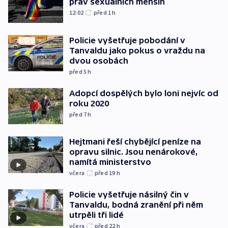
práv sexuálních menšin
12:02
před 1
h
Policie vyšetřuje pobodání v
Tanvaldu jako pokus o vraždu na
dvou osobách
před 5
h
Adopcí dospělých bylo loni nejvíc od
roku 2020
před 7
h
Hejtmani řeší chybějící peníze na
opravu silnic. Jsou nenárokové,
namítá ministerstvo
včera
před 19
h
Policie vyšetřuje násilný čin v
Tanvaldu, bodná zranění při něm
utrpěli tři lidé
včera
před 22
h