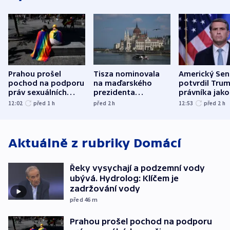
Prahou prošel
Tisza nominovala
Americký Sen
pochod na podporu
na maďarského
potvrdil Tru
práv sexuálních
prezidenta
právníka jako
menšin
bývalého šéfa
ministra
12:02
před 1
h
před 2
h
12:53
před 2
h
nejvyššího soudu
spravedlnost
Aktuálně z rubriky
Domácí
Řeky vysychají a podzemní vody
ubývá. Hydrolog: Klíčem je
zadržování vody
před 46
m
Prahou prošel pochod na podporu