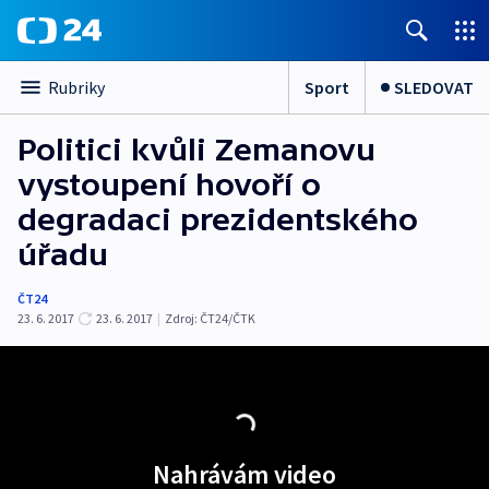
Sport
SLEDOVAT
Rubriky
Politici kvůli Zemanovu
vystoupení hovoří o
degradaci prezidentského
úřadu
ČT24
23. 6. 2017
23. 6. 2017
|
Zdroj:
ČT24/ČTK
Nahrávám video