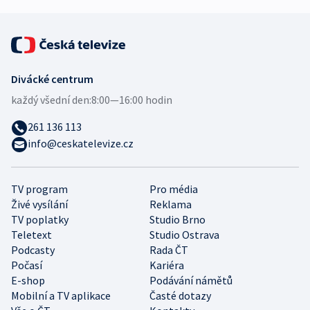
Divácké centrum
každý všední den:
8:00—16:00 hodin
261 136 113
info@ceskatelevize.cz
TV program
Pro média
Živé vysílání
Reklama
TV poplatky
Studio Brno
Teletext
Studio Ostrava
Podcasty
Rada ČT
Počasí
Kariéra
E-shop
Podávání námětů
Mobilní a TV aplikace
Časté dotazy