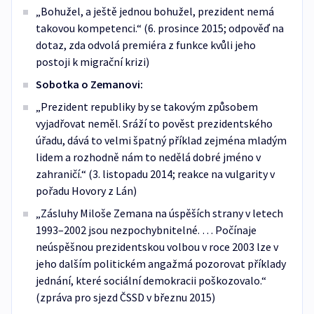
„Bohužel, a ještě jednou bohužel, prezident nemá
takovou kompetenci.“ (6. prosince 2015; odpověď na
dotaz, zda odvolá premiéra z funkce kvůli jeho
postoji k migrační krizi)
Sobotka o Zemanovi:
„Prezident republiky by se takovým způsobem
vyjadřovat neměl. Sráží to pověst prezidentského
úřadu, dává to velmi špatný příklad zejména mladým
lidem a rozhodně nám to nedělá dobré jméno v
zahraničí.“ (3. listopadu 2014; reakce na vulgarity v
pořadu Hovory z Lán)
„Zásluhy Miloše Zemana na úspěších strany v letech
1993–2002 jsou nezpochybnitelné. … Počínaje
neúspěšnou prezidentskou volbou v roce 2003 lze v
jeho dalším politickém angažmá pozorovat příklady
jednání, které sociální demokracii poškozovalo.“
(zpráva pro sjezd ČSSD v březnu 2015)