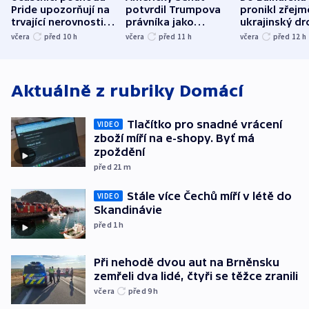
Pride upozorňují na
potvrdil Trumpova
pronikl zřejm
trvající nerovnosti i
právníka jako
ukrajinský dr
společenskou
ministra
explodoval k
včera
před 10
h
včera
před 11
h
včera
před 12
h
atmosféru
spravedlnosti
od plynovod
Aktuálně z rubriky
Domácí
Tlačítko pro snadné vrácení
VIDEO
zboží míří na e-shopy. Byť má
zpoždění
před 21
m
Stále více Čechů míří v létě do
VIDEO
Skandinávie
před 1
h
Při nehodě dvou aut na Brněnsku
zemřeli dva lidé, čtyři se těžce zranili
včera
před 9
h