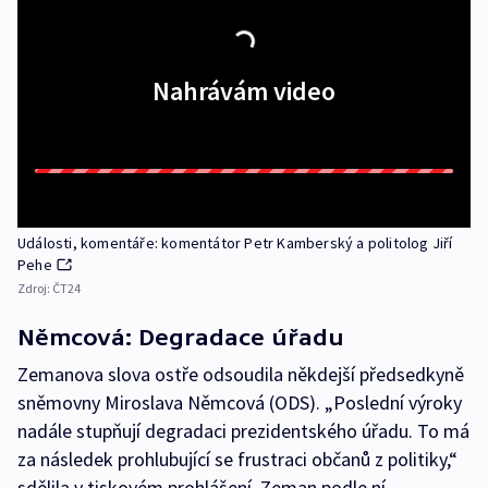
Nahrávám video
Události, komentáře: komentátor Petr Kamberský a politolog Jiří
Pehe
Zdroj:
ČT24
Němcová: Degradace úřadu
Zemanova slova ostře odsoudila někdejší předsedkyně
sněmovny Miroslava Němcová (ODS). „Poslední výroky
nadále stupňují degradaci prezidentského úřadu. To má
za následek prohlubující se frustraci občanů z politiky,“
sdělila v tiskovém prohlášení. Zeman podle ní