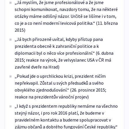
„Já myslím, že jsme profesionálové a že jsme
schopni komunikovat, navzdory tomu, že na některé
otázky máme odlišný názor. Určitě se lišíme i v tom,
co je a co není moderní levicová politika.“ (11. března
2015)
„Já bych přirozeně uvítal, kdyby přístup pana
prezidenta obecně k zahraniční politice a k
diplomacii byl o něco více profesionální.“ (6. dubna
2015; reakce na výrok, že velvyslanec USA v ČR má
zavřené dveře na Hrad)
„Pokud jde o uprchlickou krizi, prezident ničím
nepřekvapil. Zůstal u svých předsudků a svého
obvyklého zjednodušování.“ (26. prosince 2015;
reakce na prezidentův vánoční projev)
„I když s prezidentem republiky nemáme na všechno
stejný názor, i pro rok 2016 platí, že budeme v
pravidelném kontaktu a budeme spolupracovat v
zájmu občanů a dobrého fungování České republiky.“