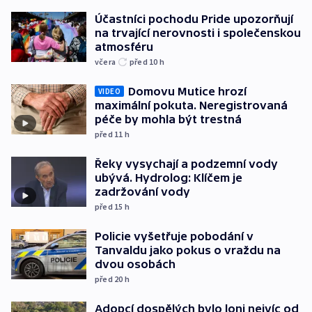
Účastníci pochodu Pride upozorňují
na trvající nerovnosti i společenskou
atmosféru
včera
před 10
h
Domovu Mutice hrozí
VIDEO
maximální pokuta. Neregistrovaná
péče by mohla být trestná
před 11
h
Řeky vysychají a podzemní vody
ubývá. Hydrolog: Klíčem je
zadržování vody
před 15
h
Policie vyšetřuje pobodání v
Tanvaldu jako pokus o vraždu na
dvou osobách
před 20
h
Adopcí dospělých bylo loni nejvíc od