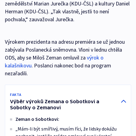
zemědělství Marian Jurečka (KDU-ČSL) a kultury Daniel
Herman (KDU-ČSL). „Tak vlastně, jestli to není
pochvala,“ zauvažoval Jurečka.
Výrokem prezidenta na adresu premiéra se už jednou
zabývala Poslanecká sněmovna. Vloni v lednu chtěla
ODS, aby se Miloš Zeman omluvil za
výrok o
kalašnikovu
. Poslanci nakonec bod na program
nezařadili.
FAKTA
Výběr výroků Zemana o Sobotkovi a
Sobotky o Zemanovi
Zeman o Sobotkovi:
„Mám-li být smířlivý, musím říci, že lidsky dokážu