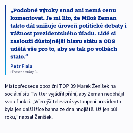
Podobné výroky snad ani nemá cenu
komentovat. Je mi líto, že Miloš Zeman
takto dál snižuje úroveň politické debaty i
vážnost prezidentského úřadu. Lidé si
zaslouží důstojnější hlavu státu a ODS
udělá vše pro to, aby se tak po volbách
stalo.
Petr Fiala
Předseda vlády ČR
Místopředseda opoziční TOP 09 Marek Ženíšek na
sociální síti Twitter vyjádřil přání, aby Zeman neobhájil
svou funkci. „Včerejší televizní vystoupení prezidenta
byla jen další lžíce bahna ze dna hnojiště. Už jen půl
roku,“ napsal Ženíšek.