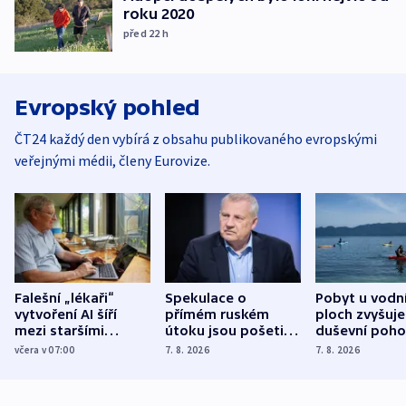
roku 2020
před 22
h
Evropský pohled
ČT24 každý den vybírá z obsahu publikovaného evropskými
veřejnými médii, členy Eurovize.
Falešní „lékaři“
Spekulace o
Pobyt u vodn
vytvoření AI šíří
přímém ruském
ploch zvyšuje
mezi staršími
útoku jsou pošetilé,
duševní poho
Poláky nebezpečné
míní estonský
ukázala
včera v 07:00
7. 8. 2026
7. 8. 2026
zdravotní rady
bezpečnostní
mezinárodní 
expert