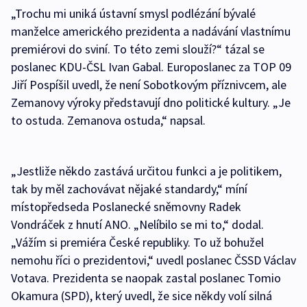
„Trochu mi uniká ústavní smysl podlézání bývalé
manželce amerického prezidenta a nadávání vlastnímu
premiérovi do sviní. To této zemi slouží?“ tázal se
poslanec KDU-ČSL Ivan Gabal. Europoslanec za TOP 09
Jiří Pospíšil uvedl, že není Sobotkovým příznivcem, ale
Zemanovy výroky představují dno politické kultury. „Je
to ostuda. Zemanova ostuda,“ napsal.
„Jestliže někdo zastává určitou funkci a je politikem,
tak by měl zachovávat nějaké standardy,“ míní
místopředseda Poslanecké sněmovny Radek
Vondráček z hnutí ANO. „Nelíbilo se mi to,“ dodal.
„Vážím si premiéra České republiky. To už bohužel
nemohu říci o prezidentovi,“ uvedl poslanec ČSSD Václav
Votava. Prezidenta se naopak zastal poslanec Tomio
Okamura (SPD), který uvedl, že sice někdy volí silná