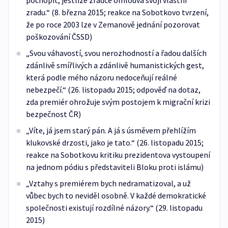
pochopit, jestliže zrádce omlouvá svoji vlastní
zradu.“ (8. března 2015; reakce na Sobotkovo tvrzení,
že po roce 2003 lze v Zemanově jednání pozorovat
poškozování ČSSD)
„Svou váhavostí, svou nerozhodností a řadou dalších
zdánlivě smířlivých a zdánlivě humanistických gest,
která podle mého názoru nedoceňují reálné
nebezpečí.“ (26. listopadu 2015; odpověď na dotaz,
zda premiér ohrožuje svým postojem k migrační krizi
bezpečnost ČR)
„Víte, já jsem starý pán. A já s úsměvem přehlížím
klukovské drzosti, jako je tato.“ (26. listopadu 2015;
reakce na Sobotkovu kritiku prezidentova vystoupení
na jednom pódiu s představiteli Bloku proti islámu)
„Vztahy s premiérem bych nedramatizoval, a už
vůbec bych to neviděl osobně. V každé demokratické
společnosti existují rozdílné názory.“ (29. listopadu
2015)