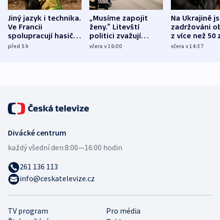
Jiný jazyk i technika.
„Musíme zapojit
Na Ukrajině j
Ve Francii
ženy.“ Litevští
zadržováni o
spolupracují hasiči z
politici zvažují
z více než 50 
různých zemí
dohodu o
Bojovali na s
před 5
h
včera v 16:00
včera v 14:37
demografii
Ruska
Divácké centrum
každý všední den:
8:00—16:00 hodin
261 136 113
info@ceskatelevize.cz
TV program
Pro média