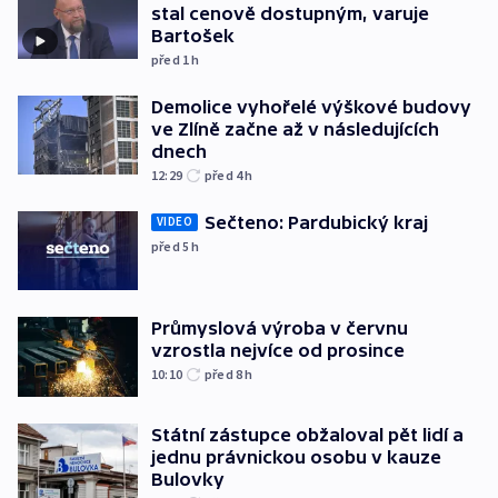
stal cenově dostupným, varuje
Bartošek
před 1
h
Demolice vyhořelé výškové budovy
ve Zlíně začne až v následujících
dnech
12:29
před 4
h
Sečteno: Pardubický kraj
VIDEO
před 5
h
Průmyslová výroba v červnu
vzrostla nejvíce od prosince
10:10
před 8
h
Státní zástupce obžaloval pět lidí a
jednu právnickou osobu v kauze
Bulovky