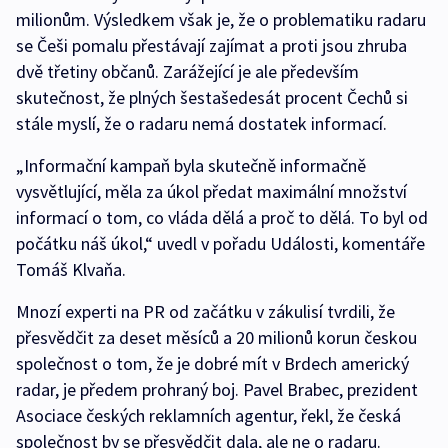
milionům. Výsledkem však je, že o problematiku radaru
se Češi pomalu přestávají zajímat a proti jsou zhruba
dvě třetiny občanů. Zarážející je ale především
skutečnost, že plných šestašedesát procent Čechů si
stále myslí, že o radaru nemá dostatek informací.
„Informační kampaň byla skutečně informačně
vysvětlující, měla za úkol předat maximální množství
informací o tom, co vláda dělá a proč to dělá. To byl od
počátku náš úkol,“ uvedl v pořadu Události, komentáře
Tomáš Klvaňa.
Mnozí experti na PR od začátku v zákulisí tvrdili, že
přesvědčit za deset měsíců a 20 milionů korun českou
společnost o tom, že je dobré mít v Brdech americký
radar, je předem prohraný boj. Pavel Brabec, prezident
Asociace českých reklamních agentur, řekl, že česká
společnost by se přesvědčit dala, ale ne o radaru.