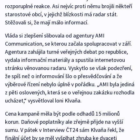
rozporuplné reakce. Asi nejvíc proti němu brojili někteří
starostové obcí, v jejichž blízkosti má radar stát.
Stěžovali si, že mají málo informací.
Vláda si zlepšení slibovala od agentury AMI
Communication, se kterou začala spolupracovat v září.
Agentura zahájila turné veřejných debat po republice,
vydala informační materiály a spustila internetovou
stránku věnovanou radaru. Vyskytlo se však podezření,
že spíš než o informování šlo o přesvědčování a že
výběrové řízení nebylo úplně v pořádku. „AMI byla jediná
z pěti oslovených, která se o veřejnou zakázku rozhodla
ucházet,“ vysvětloval loni Klvaňa.
Cena kampaně měla být podle odhadů 15 milionů
korun. Daňové poplatníky ale zřejmě přijde na vyšší
sumu. V pátek v Interview ČT24 sám Klvaňa řekl, že
finální účet by se měl vyšplhat zhruba ke dvaceti