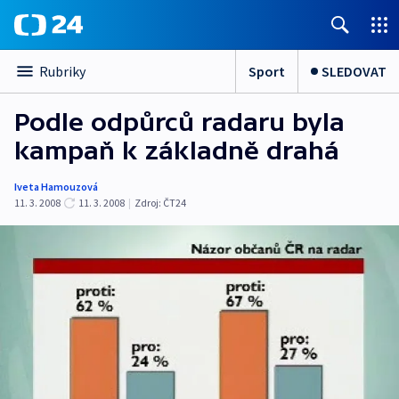
Sport
SLEDOVAT
Rubriky
Podle odpůrců radaru byla
kampaň k základně drahá
Iveta Hamouzová
11. 3. 2008
11. 3. 2008
|
Zdroj:
ČT24