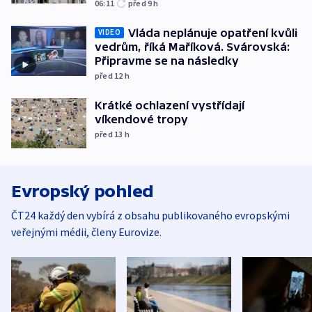
06:11
před 9
h
Vláda neplánuje opatření kvůli
VIDEO
vedrům, říká Maříková. Svárovská:
Připravme se na následky
před 12
h
Krátké ochlazení vystřídají
víkendové tropy
před 13
h
Evropský pohled
ČT24 každý den vybírá z obsahu publikovaného evropskými
veřejnými médii, členy Eurovize.