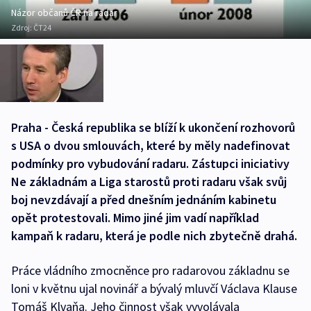
Názor občanů ČR na radar
Zdroj:
ČT24
Praha - Česká republika se blíží k ukončení rozhovorů
s USA o dvou smlouvách, které by měly nadefinovat
podmínky pro vybudování radaru. Zástupci iniciativy
Ne základnám a Liga starostů proti radaru však svůj
boj nevzdávají a před dnešním jednáním kabinetu
opět protestovali. Mimo jiné jim vadí například
kampaň k radaru, která je podle nich zbytečně drahá.
Práce vládního zmocněnce pro radarovou základnu se
loni v květnu ujal novinář a bývalý mluvčí Václava Klause
Tomáš Klvaňa. Jeho činnost však vyvolávala