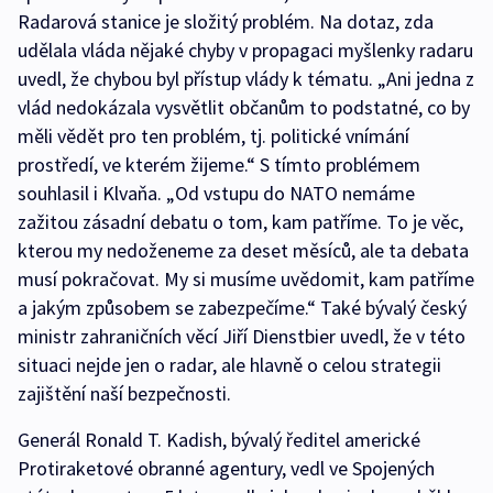
Radarová stanice je složitý problém. Na dotaz, zda
udělala vláda nějaké chyby v propagaci myšlenky radaru
uvedl, že chybou byl přístup vlády k tématu. „Ani jedna z
vlád nedokázala vysvětlit občanům to podstatné, co by
měli vědět pro ten problém, tj. politické vnímání
prostředí, ve kterém žijeme.“ S tímto problémem
souhlasil i Klvaňa. „Od vstupu do NATO nemáme
zažitou zásadní debatu o tom, kam patříme. To je věc,
kterou my nedoženeme za deset měsíců, ale ta debata
musí pokračovat. My si musíme uvědomit, kam patříme
a jakým způsobem se zabezpečíme.“ Také bývalý český
ministr zahraničních věcí Jiří Dienstbier uvedl, že v této
situaci nejde jen o radar, ale hlavně o celou strategii
zajištění naší bezpečnosti.
Generál Ronald T. Kadish, bývalý ředitel americké
Protiraketové obranné agentury, vedl ve Spojených