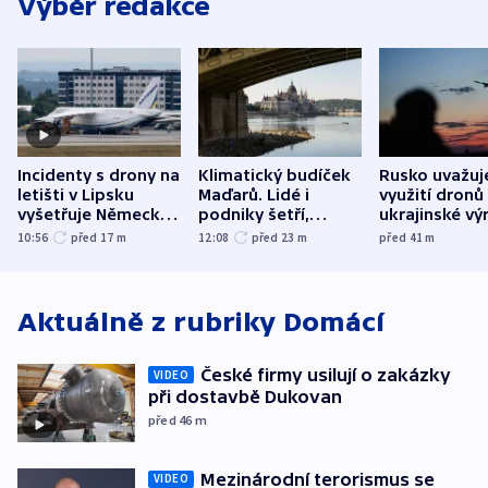
Výběr redakce
Incidenty s drony na
Klimatický budíček
Rusko uvažuj
letišti v Lipsku
Maďarů. Lidé i
využití dronů
vyšetřuje Německo
podniky šetří,
ukrajinské vý
jako úmyslný pokus
omezuje se doprava
útokům v Pob
10:56
před 17
m
12:08
před 23
m
před 41
m
o způsobení
i svícení
tvrdí Litva
exploze
Aktuálně z rubriky
Domácí
České firmy usilují o zakázky
VIDEO
při dostavbě Dukovan
před 46
m
Mezinárodní terorismus se
VIDEO