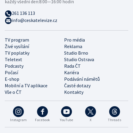
každý všední den:
8:00—16:00 hodin
261 136 113
info@ceskatelevize.cz
TV program
Pro média
Živé vysílání
Reklama
TV poplatky
Studio Brno
Teletext
Studio Ostrava
Podcasty
Rada ČT
Počasí
Kariéra
E-shop
Podávání námětů
Mobilní a TV aplikace
Časté dotazy
Vše o ČT
Kontakty
Instagram
Facebook
YouTube
X
Threads