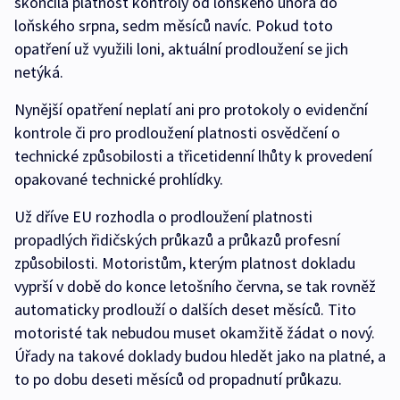
skončila platnost kontroly od loňského února do
loňského srpna, sedm měsíců navíc. Pokud toto
opatření už využili loni, aktuální prodloužení se jich
netýká.
Nynější opatření neplatí ani pro protokoly o evidenční
kontrole či pro prodloužení platnosti osvědčení o
technické způsobilosti a třicetidenní lhůty k provedení
opakované technické prohlídky.
Už dříve EU rozhodla o prodloužení platnosti
propadlých řidičských průkazů a průkazů profesní
způsobilosti. Motoristům, kterým platnost dokladu
vyprší v době do konce letošního června, se tak rovněž
automaticky prodlouží o dalších deset měsíců. Tito
motoristé tak nebudou muset okamžitě žádat o nový.
Úřady na takové doklady budou hledět jako na platné, a
to po dobu deseti měsíců od propadnutí průkazu.