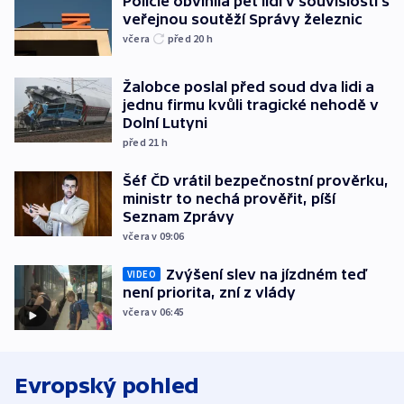
Policie obvinila pět lidí v souvislosti s
veřejnou soutěží Správy železnic
včera
před 20
h
Žalobce poslal před soud dva lidi a
jednu firmu kvůli tragické nehodě v
Dolní Lutyni
před 21
h
Šéf ČD vrátil bezpečnostní prověrku,
ministr to nechá prověřit, píší
Seznam Zprávy
včera v 09:06
Zvýšení slev na jízdném teď
VIDEO
není priorita, zní z vlády
včera v 06:45
Evropský pohled