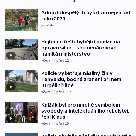
Adopcí dospělých bylo loni nejvíc od
roku 2020
před 4
m
Hejtmani řeší chybějící peníze na
opravu silnic. Jsou nenárokové,
namítá ministerstvo
včera
před 12
h
Policie vyšetřuje násilný čin v
Tanvaldu, bodná zranění při něm
utrpěli tři lidé
včera
před 15
h
Knížák byl pro mnohé symbolem
svobody a intelektuálního rebelství,
řekl Klaus
včera
před 19
h