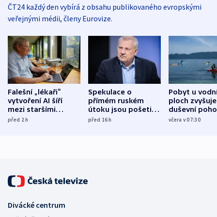
ČT24 každý den vybírá z obsahu publikovaného evropskými
veřejnými médii, členy Eurovize.
Falešní „lékaři“
Spekulace o
Pobyt u vodn
vytvoření AI šíří
přímém ruském
ploch zvyšuje
mezi staršími
útoku jsou pošetilé,
duševní poho
Poláky nebezpečné
míní estonský
ukázala
před 2
h
před 16
h
včera v 07:30
zdravotní rady
bezpečnostní
mezinárodní 
expert
Divácké centrum