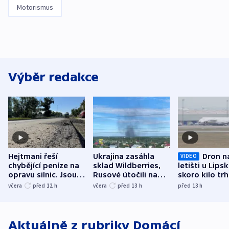
Motorismus
Výběr redakce
Hejtmani řeší
Ukrajina zasáhla
Dron n
VIDEO
chybějící peníze na
sklad Wildberries,
letišti u Lips
opravu silnic. Jsou
Rusové útočili na
skoro kilo trh
nenárokové, namítá
trh, hasiče či
indicie ukazuj
včera
před 12
h
včera
před 13
h
před 13
h
ministerstvo
stadion
Rusko
Aktuálně z rubriky
Domácí