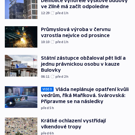
Demolice vyhořelé výškové budovy
ve Zlíně má začít odpoledne
12:29
před 1
h
Průmyslová výroba v červnu
vzrostla nejvíce od prosince
10:10
před 1
h
Státní zástupce obžaloval pět lidí a
jednu právnickou osobu v kauze
Bulovky
06:11
před 2
h
Vláda neplánuje opatření kvůli
VIDEO
vedrům, říká Maříková. Svárovská:
Připravme se na následky
před 5
h
Krátké ochlazení vystřídají
víkendové tropy
před 6
h