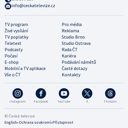
info@ceskatelevize.cz
TV program
Pro média
Živé vysílání
Reklama
TV poplatky
Studio Brno
Teletext
Studio Ostrava
Podcasty
Rada ČT
Počasí
Kariéra
E-shop
Podávání námětů
Mobilní a TV aplikace
Časté dotazy
Vše o ČT
Kontakty
Instagram
Facebook
YouTube
X
Threads
© Česká televize
•
•
English
Ochrana soukromí
Přístupnost