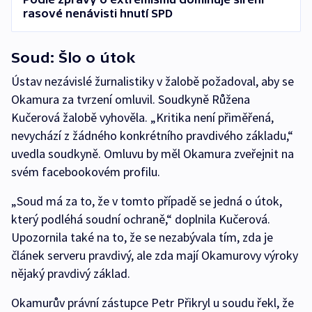
rasové nenávisti hnutí SPD
Soud: Šlo o útok
Ústav nezávislé žurnalistiky v žalobě požadoval, aby se
Okamura za tvrzení omluvil. Soudkyně Růžena
Kučerová žalobě vyhověla. „Kritika není přiměřená,
nevychází z žádného konkrétního pravdivého základu,“
uvedla soudkyně. Omluvu by měl Okamura zveřejnit na
svém facebookovém profilu.
„Soud má za to, že v tomto případě se jedná o útok,
který podléhá soudní ochraně,“ doplnila Kučerová.
Upozornila také na to, že se nezabývala tím, zda je
článek serveru pravdivý, ale zda mají Okamurovy výroky
nějaký pravdivý základ.
Okamurův právní zástupce Petr Přikryl u soudu řekl, že