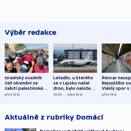
Výběr redakce
Izraelský osadník
Letadlo, u kterého
Rencar neusp
čelí obvinění ze
se v Lipsku našel
Nejvyššího s
zabití palestinského
dron, bylo naložené
Vleklý spor s
aktivisty
municí, píší média
reklamní plo
před 23
m
10:56
před 42
m
před 58
m
končí
Aktuálně z rubriky
Domácí