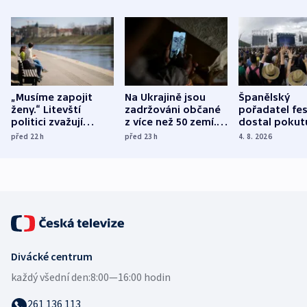
„Musíme zapojit
Na Ukrajině jsou
Španělský
ženy.“ Litevští
zadržováni občané
pořadatel fes
politici zvažují
z více než 50 zemí.
dostal pokut
dohodu o
Bojovali na straně
nekalé prakti
před 22
h
před 23
h
4. 8. 2026
demografii
Ruska
Divácké centrum
každý všední den:
8:00—16:00 hodin
261 136 113