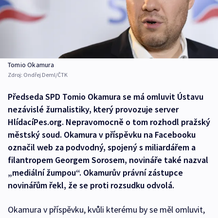
Tomio Okamura
Zdroj:
Ondřej Deml/ČTK
Předseda SPD Tomio Okamura se má omluvit Ústavu
nezávislé žurnalistiky, který provozuje server
HlídacíPes.org. Nepravomocně o tom rozhodl pražský
městský soud. Okamura v příspěvku na Facebooku
označil web za podvodný, spojený s miliardářem a
filantropem Georgem Sorosem, novináře také nazval
„mediální žumpou“. Okamurův právní zástupce
novinářům řekl, že se proti rozsudku odvolá.
Okamura v příspěvku, kvůli kterému by se měl omluvit,