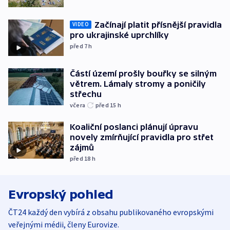
Začínají platit přísnější pravidla
VIDEO
pro ukrajinské uprchlíky
před 7
h
Částí území prošly bouřky se silným
větrem. Lámaly stromy a poničily
střechu
včera
před 15
h
Koaliční poslanci plánují úpravu
novely zmírňující pravidla pro střet
zájmů
před 18
h
Evropský pohled
ČT24 každý den vybírá z obsahu publikovaného evropskými
veřejnými médii, členy Eurovize.