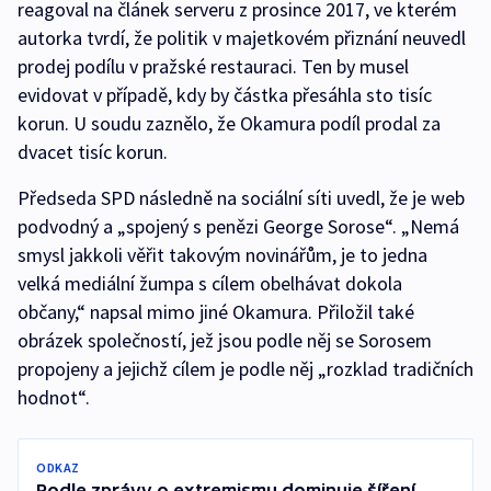
reagoval na článek serveru z prosince 2017, ve kterém
autorka tvrdí, že politik v majetkovém přiznání neuvedl
prodej podílu v pražské restauraci. Ten by musel
evidovat v případě, kdy by částka přesáhla sto tisíc
korun. U soudu zaznělo, že Okamura podíl prodal za
dvacet tisíc korun.
Předseda SPD následně na sociální síti uvedl, že je web
podvodný a „spojený s penězi George Sorose“. „Nemá
smysl jakkoli věřit takovým novinářům, je to jedna
velká mediální žumpa s cílem obelhávat dokola
občany,“ napsal mimo jiné Okamura. Přiložil také
obrázek společností, jež jsou podle něj se Sorosem
propojeny a jejichž cílem je podle něj „rozklad tradičních
hodnot“.
ODKAZ
Podle zprávy o extremismu dominuje šíření