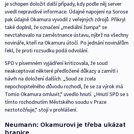
je schopen doložit další případy, kdy podle něj server
uvedl nepravdivé informace. Údajné napojení na Sorose
pak údajně Okamura vyvodil z veřejných zdrojů. Přikryl
také doplnil, že označení „mediální žumpa“ se
nevztahovalo na zaměstnance ústavu, nýbrž na všechny
novináře, kteří na Okamuru útočí. Po jednání novinářům
řekl, že proti rozsudku podá odvolání.
SPD v písemném vyjádření kritizovala, že soud
neakceptoval některé předložené důkazy a zamítl i
návrh na doložení dalších. „Soud ze zcela
nepochopitelného důvodu rozhodl, že se za výrok má
Tomio Okamura omluvit,“ uvedlo hnutí. „Hnutí SPD se s
tímto rozhodnutím Městského soudu v Praze
neztotožňuje,“ stojí v prohlášení.
Neumann: Okamurovi je třeba ukázat
hranice