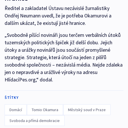
Ředitel a zakladatel Ústavu nezávislé žurnalistiky
Ondřej Neumann uvedl, že je potřeba Okamurovi a
dalším ukázat, že existují jisté hranice.
„Svobodně píšící novináři jsou terčem verbálních útoků
tuzemských politických špiček již delší dobu. Jejich
útoky a urážky novinářů jsou součástí promyšlené
strategie. Strategie, která útočí na jeden z pilířů
svobodné společnosti – nezávislá média. Nejde zdaleka
jen o nepravdivé a urážlivé výroky na adresu
HlídacíPes.org,“ dodal.
ŠTÍTKY
Domácí
Tomio Okamura
Městský soud v Praze
Svoboda a přímá demokracie