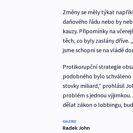
Změny se měly týkat napříkl
daňového řádu nebo by neb
kauzy. Připomínky na včerejš
těch, co byly zaslány dříve.
jsme schopni se na vládě dom
Protikorupční strategie ob
podobného bylo schváleno př
stovky miliard,“ prohlásil J
problém s jednou výjimkou. 
dělat zákon o lobbingu, bud
GALERIE
Radek John