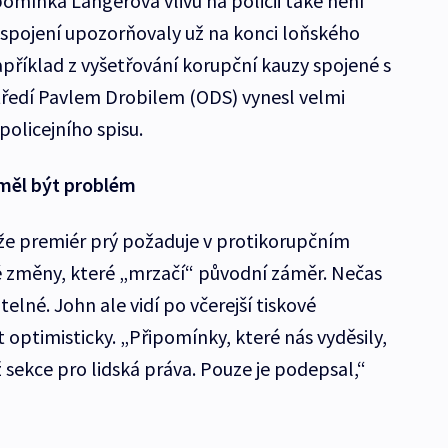
omínka Langerova vlivu na policii také není
 spojení upozorňovaly už na konci loňského
příklad z vyšetřování korupční kauzy spojené s
tředí Pavlem Drobilem (ODS) vynesl velmi
policejního spisu.
eměl být problém
 že premiér prý požaduje v protikorupčním
é změny, které „mrzačí“ původní záměr. Nečas
telné. John ale vidí po včerejší tiskové
 optimisticky. „Připomínky, které nás vyděsily,
 sekce pro lidská práva. Pouze je podepsal,“