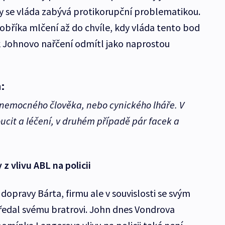
kdy se vláda zabývá protikorupční problematikou.
obříka mlčení až do chvíle, kdy vláda tento bod
k Johnovo nařčení odmítl jako naprostou
:
 nemocného člověka, nebo cynického lháře. V
oucit a léčení, v druhém případě pár facek a
 z vlivu ABL na policii
r dopravy Bárta, firmu ale v souvislosti se svým
ředal svému bratrovi. John dnes Vondrova