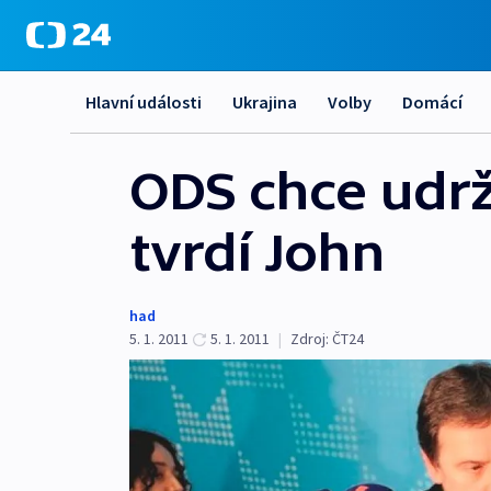
Hlavní události
Ukrajina
Volby
Domácí
ODS chce udrž
tvrdí John
had
5. 1. 2011
5. 1. 2011
|
Zdroj:
ČT24