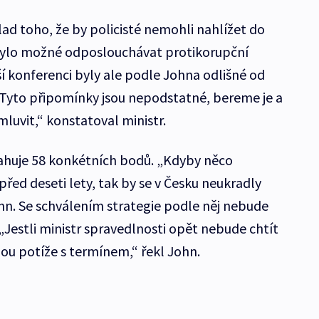
ad toho, že by policisté nemohli nahlížet do
ylo možné odposlouchávat protikorupční
í konferenci byly ale podle Johna odlišné od
 „Tyto připomínky jsou nepodstatné, bereme je a
luvit,“ konstatoval ministr.
sahuje 58 konkétních bodů. „Kdyby něco
ed deseti lety, tak by se v Česku neukradly
ohn. Se schválením strategie podle něj nebude
„Jestli ministr spravedlnosti opět nebude chtít
ou potíže s termínem,“ řekl John.