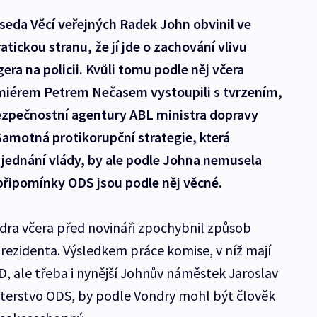
dseda Věcí veřejných Radek John obvinil ve
ickou stranu, že jí jde o zachování vlivu
era na policii. Kvůli tomu podle něj včera
remiérem Petrem Nečasem vystoupili s tvrzením,
bezpečnostní agentury ABL ministra dopravy
. Samotná protikorupční strategie, která
jednání vlády, by ale podle Johna nemusela
 připomínky ODS jsou podle něj věcné.
dra včera před novináři zpochybnil způsob
rezidenta. Výsledkem práce komise, v níž mají
SSD, ale třeba i nynější Johnův náměstek Jaroslav
sterstvo ODS, by podle Vondry mohl být člověk