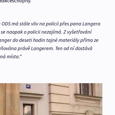
neakceschopný.
e ODS má stále vliv na policii přes pana Langera
 se naopak o policii nezajímá. Z vyšetřování
anger do deseti hodin tajné materiály přímo ze
vlivňována právě Langerem. Ten od ní dostává
čná místa.“