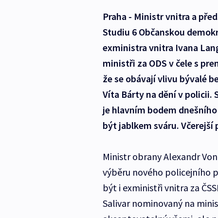
Praha - Ministr vnitra a pře
Studiu 6 Občanskou demokrat
exministra vnitra Ivana Lang
ministři za ODS v čele s p
že se obávají vlivu bývalé 
Víta Bárty na dění v policii
je hlavním bodem dnešního 
být jablkem sváru. Včerejší
Ministr obrany Alexandr Von
výběru nového policejního p
být i exministři vnitra za Č
Salivar nominovaný na mini