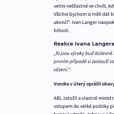
velmi nešťastné ve chvíli, 
Všichni bychom si měli dát b
ukončí“. Ivan Langer naopa
blbost.
Reakce Ivana Langera
„To jsou výroky buď duševně
prvním případě si zaslouží s
vězení.“
Vondra v úterý oprášil obavy
ABL založil a vlastnil minist
vstupem do velké politiky p