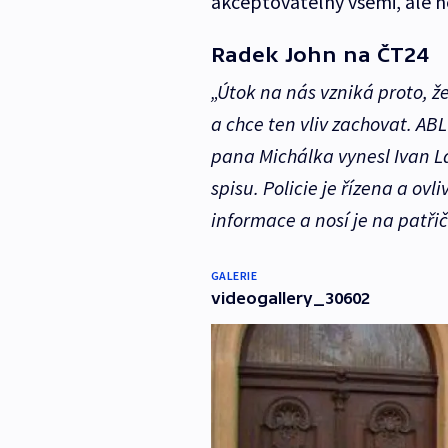
akceptovatelný všemi, ale 
Radek John na ČT24
„Útok na nás vzniká proto, ž
a chce ten vliv zachovat. ABL
pana Michálka vynesl Ivan L
spisu. Policie je řízena a o
informace a nosí je na patři
GALERIE
videogallery_30602