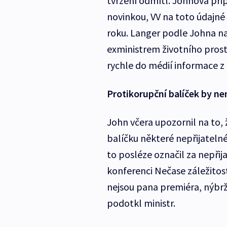
tvrzení odmítl. Johnova přip
novinkou, VV na toto údajné
roku. Langer podle Johna na
exministrem životního pros
rychle do médií informace z 
Protikorupční balíček by n
John včera upozornil na to,
balíčku některé nepřijateln
to posléze označil za nepřija
konferenci Nečase záležitost
nejsou pana premiéra, nýbrž
podotkl ministr.