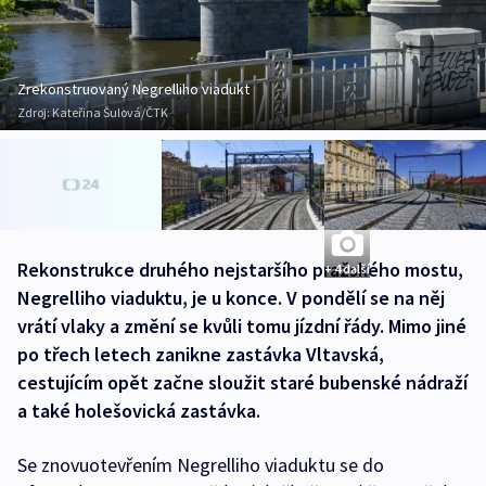
Zrekonstruovaný Negrelliho viadukt
Zdroj:
Kateřina Šulová/ČTK
Rekonstrukce druhého nejstaršího pražského mostu,
+ 4 další
Negrelliho viaduktu, je u konce. V pondělí se na něj
vrátí vlaky a změní se kvůli tomu jízdní řády. Mimo jiné
po třech letech zanikne zastávka Vltavská,
cestujícím opět začne sloužit staré bubenské nádraží
a také holešovická zastávka.
Se znovuotevřením Negrelliho viaduktu se do