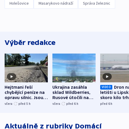
Holešovice
Masarykovo nádraží
Správa železnic
Výběr redakce
Hejtmani řeší
Ukrajina zasáhla
Dron n
VIDEO
chybějící peníze na
sklad Wildberries,
letišti u Lips
opravu silnic. Jsou
Rusové útočili na
skoro kilo trh
nenárokové, namítá
trh, hasiče či
indicie ukazuj
včera
před 5
h
včera
před 6
h
před 6
h
ministerstvo
stadion
Rusko
Aktuálně z rubriky
Domácí