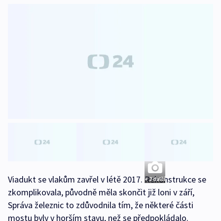
Viadukt se vlakům zavřel v létě 2017. Rekonstrukce se
+ 2 další
zkomplikovala, původně měla skončit již loni v září,
Správa železnic to zdůvodnila tím, že některé části
mostu byly v horším stavu, než se předpokládalo.