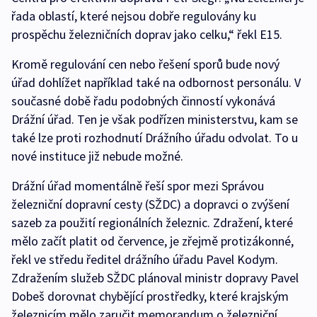
řada oblastí, které nejsou dobře regulovány ku
prospěchu železničních doprav jako celku,“ řekl E15.
Kromě regulování cen nebo řešení sporů bude nový
úřad dohlížet například také na odbornost personálu. V
současné době řadu podobných činností vykonává
Drážní úřad. Ten je však podřízen ministerstvu, kam se
také lze proti rozhodnutí Drážního úřadu odvolat. To u
nové instituce již nebude možné.
Drážní úřad momentálně řeší spor mezi Správou
železniční dopravní cesty (SŽDC) a dopravci o zvýšení
sazeb za použití regionálních železnic. Zdražení, které
mělo začít platit od července, je zřejmě protizákonné,
řekl ve středu ředitel drážního úřadu Pavel Kodym.
Zdražením služeb SŽDC plánoval ministr dopravy Pavel
Dobeš dorovnat chybějící prostředky, které krajským
železnicím mělo zaručit memorandum o železniční