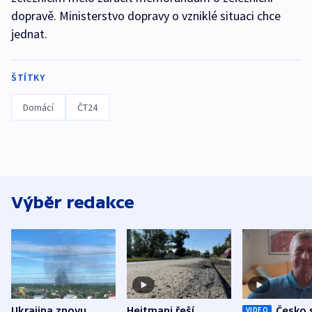
dopravě. Ministerstvo dopravy o vzniklé situaci chce
jednat.
ŠTÍTKY
Domácí
ČT24
Výběr redakce
Ukrajina znovu
Hejtmani řeší
Česko 
VIDEO