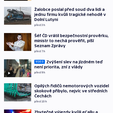
Žalobce poslal před soud dva lidi a
jednu firmu kvůli tragické nehodě v
Dolní Lutyni
před 3
h
Šéf ČD vrátil bezpečnostní prověrku,
ministr to nechá prověřit, píší
Seznam Zprávy
před 7
h
Zvýšení slev na jízdném teď
VIDEO
není priorita, zní z vlády
před 9
h
Opilých řidičů nemotorových vozidel
skokově přibylo, nejvíc ve středních
Čechách
před 10
h
Zbytečné výjezdy kvůli eCallu a