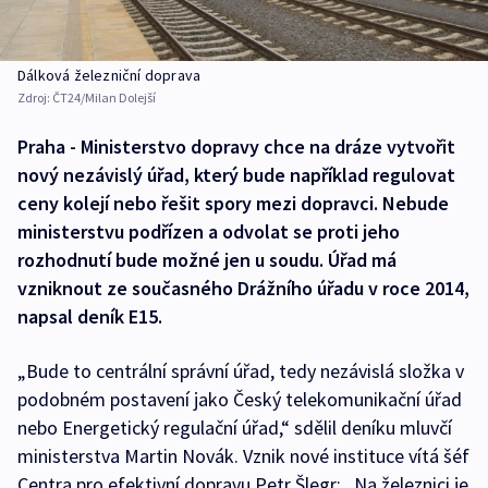
Dálková železniční doprava
Zdroj:
ČT24/Milan Dolejší
Praha - Ministerstvo dopravy chce na dráze vytvořit
nový nezávislý úřad, který bude například regulovat
ceny kolejí nebo řešit spory mezi dopravci. Nebude
ministerstvu podřízen a odvolat se proti jeho
rozhodnutí bude možné jen u soudu. Úřad má
vzniknout ze současného Drážního úřadu v roce 2014,
napsal deník E15.
„Bude to centrální správní úřad, tedy nezávislá složka v
podobném postavení jako Český telekomunikační úřad
nebo Energetický regulační úřad,“ sdělil deníku mluvčí
ministerstva Martin Novák. Vznik nové instituce vítá šéf
Centra pro efektivní dopravu Petr Šlegr: „Na železnici je