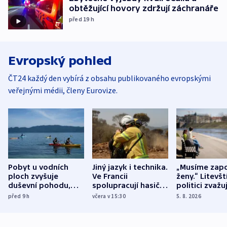
obtěžující hovory zdržují záchranáře
před 19
h
Evropský pohled
ČT24 každý den vybírá z obsahu publikovaného evropskými
veřejnými médii, členy Eurovize.
Pobyt u vodních
Jiný jazyk i technika.
„Musíme zapo
ploch zvyšuje
Ve Francii
ženy.“ Litevšt
duševní pohodu,
spolupracují hasiči z
politici zvažuj
ukázala
různých zemí
dohodu o
před 9
h
včera v 15:30
5. 8. 2026
mezinárodní studie
demografii