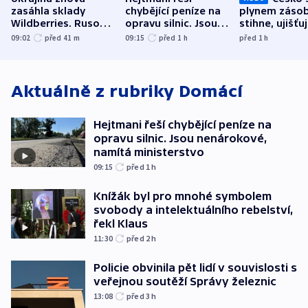
zasáhla sklady
chybějící peníze na
plynem zásob
Wildberries. Rusové
opravu silnic. Jsou
stihne, ujišťu
útočili v Charkovské
nenárokové, namítá
expert. Sníže
09:02
před 41
m
09:15
před 1
h
před 1
h
oblasti
ministerstvo
však slíbit ne
Aktuálně z rubriky
Domácí
Hejtmani řeší chybějící peníze na
opravu silnic. Jsou nenárokové,
namítá ministerstvo
09:15
před 1
h
Knížák byl pro mnohé symbolem
svobody a intelektuálního rebelství,
řekl Klaus
11:30
před 2
h
Policie obvinila pět lidí v souvislosti s
veřejnou soutěží Správy železnic
13:08
před 3
h