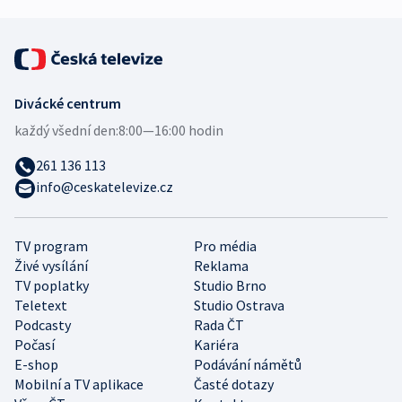
Divácké centrum
každý všední den:
8:00—16:00 hodin
261 136 113
info@ceskatelevize.cz
TV program
Pro média
Živé vysílání
Reklama
TV poplatky
Studio Brno
Teletext
Studio Ostrava
Podcasty
Rada ČT
Počasí
Kariéra
E-shop
Podávání námětů
Mobilní a TV aplikace
Časté dotazy