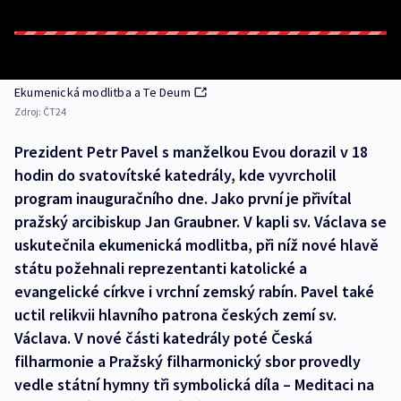
Ekumenická modlitba a Te Deum
Zdroj:
ČT24
Prezident Petr Pavel s manželkou Evou dorazil v 18
hodin do svatovítské katedrály, kde vyvrcholil
program inauguračního dne. Jako první je přivítal
pražský arcibiskup Jan Graubner. V kapli sv. Václava se
uskutečnila ekumenická modlitba, při níž nové hlavě
státu požehnali reprezentanti katolické a
evangelické církve i vrchní zemský rabín. Pavel také
uctil relikvii hlavního patrona českých zemí sv.
Václava. V nové části katedrály poté Česká
filharmonie a Pražský filharmonický sbor provedly
vedle státní hymny tři symbolická díla – Meditaci na