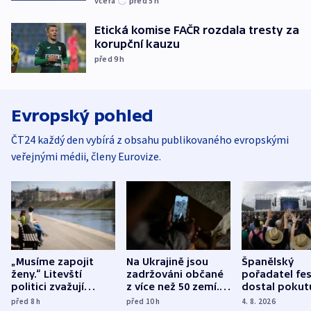
včera
před 5
h
Etická komise FAČR rozdala tresty za
korupční kauzu
před 9
h
Evropský pohled
ČT24 každý den vybírá z obsahu publikovaného evropskými
veřejnými médii, členy Eurovize.
„Musíme zapojit
Na Ukrajině jsou
Španělský
ženy.“ Litevští
zadržováni občané
pořadatel fes
politici zvažují
z více než 50 zemí.
dostal pokut
dohodu o
Bojovali na straně
nekalé prakti
před 8
h
před 10
h
4. 8. 2026