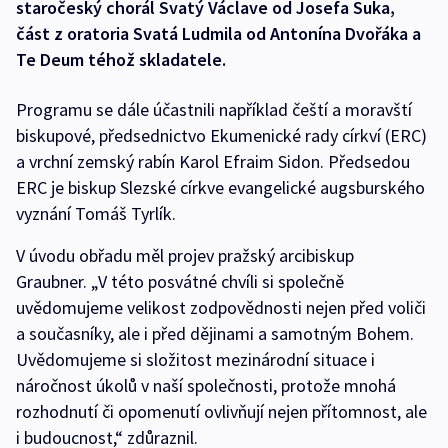
staročeský chorál Svatý Václave od Josefa Suka,
část z oratoria Svatá Ludmila od Antonína Dvořáka a
Te Deum téhož skladatele.
Programu se dále účastnili například čeští a moravští
biskupové, předsednictvo Ekumenické rady církví (ERC)
a vrchní zemský rabín Karol Efraim Sidon. Předsedou
ERC je biskup Slezské církve evangelické augsburského
vyznání Tomáš Tyrlík.
V úvodu obřadu měl projev pražský arcibiskup
Graubner. „V této posvátné chvíli si společně
uvědomujeme velikost zodpovědnosti nejen před voliči
a současníky, ale i před dějinami a samotným Bohem.
Uvědomujeme si složitost mezinárodní situace i
náročnost úkolů v naší společnosti, protože mnohá
rozhodnutí či opomenutí ovlivňují nejen přítomnost, ale
i budoucnost,“ zdůraznil.