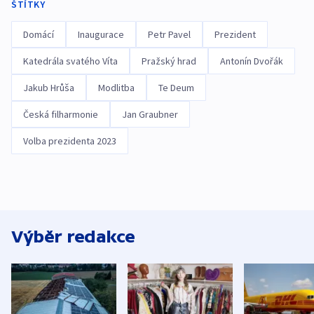
ŠTÍTKY
Domácí
Inaugurace
Petr Pavel
Prezident
Katedrála svatého Víta
Pražský hrad
Antonín Dvořák
Jakub Hrůša
Modlitba
Te Deum
Česká filharmonie
Jan Graubner
Volba prezidenta 2023
Výběr redakce