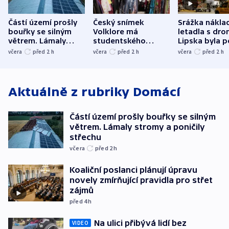
Částí území prošly
Český snímek
Srážka nákla
bouřky se silným
Volklore má
letadla s dr
větrem. Lámaly
studentského
Lipska byla p
stromy a poničily
Oscara, zabojuje o
německého mi
včera
před 2
h
včera
před 2
h
včera
před 2
h
střechu
cenu za krátký film
hybridní útok
Aktuálně z rubriky
Domácí
Částí území prošly bouřky se silným
větrem. Lámaly stromy a poničily
střechu
včera
před 2
h
Koaliční poslanci plánují úpravu
novely zmírňující pravidla pro střet
zájmů
před 4
h
Na ulici přibývá lidí bez
VIDEO