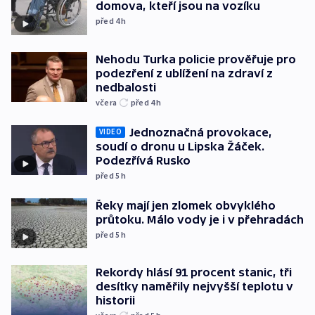
domova, kteří jsou na vozíku
před 4
h
Nehodu Turka policie prověřuje pro
podezření z ublížení na zdraví z
nedbalosti
včera
před 4
h
Jednoznačná provokace,
VIDEO
soudí o dronu u Lipska Žáček.
Podezřívá Rusko
před 5
h
Řeky mají jen zlomek obvyklého
průtoku. Málo vody je i v přehradách
před 5
h
Rekordy hlásí 91 procent stanic, tři
desítky naměřily nejvyšší teplotu v
historii