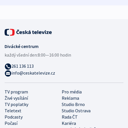
demografii
Ruska
Divácké centrum
každý všední den:
8:00—16:00 hodin
261 136 113
info@ceskatelevize.cz
TV program
Pro média
Živé vysílání
Reklama
TV poplatky
Studio Brno
Teletext
Studio Ostrava
Podcasty
Rada ČT
Počasí
Kariéra