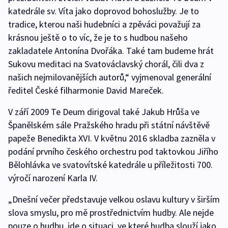
katedrále sv. Víta jako doprovod bohoslužby. Je to
tradice, kterou naši hudebníci a zpěváci považují za
krásnou ještě o to víc, že je to s hudbou našeho
zakladatele Antonína Dvořáka. Také tam budeme hrát
Sukovu meditaci na Svatováclavský chorál, čili dva z
našich nejmilovanějších autorů,“ vyjmenoval generální
ředitel České filharmonie David Mareček.
V září 2009 Te Deum dirigoval také Jakub Hrůša ve
Španělském sále Pražského hradu při státní návštěvě
papeže Benedikta XVI. V květnu 2016 skladba zazněla v
podání prvního českého orchestru pod taktovkou Jiřího
Bělohlávka ve svatovítské katedrále u příležitosti 700.
výročí narození Karla IV.
„Dnešní večer představuje velkou oslavu kultury v širším
slova smyslu, pro mě prostřednictvím hudby. Ale nejde
pouze o hudbu, jde o situaci, ve které hudba slouží jako