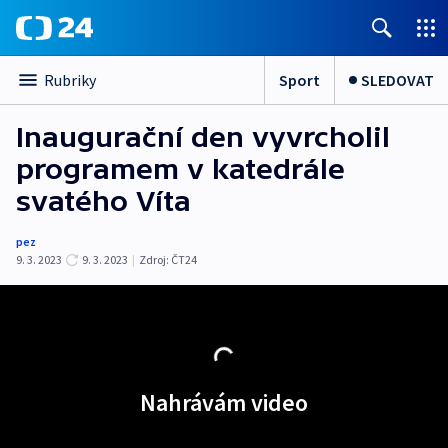
Sport
SLEDOVAT
Rubriky
Inaugurační den vyvrcholil
programem v katedrále
svatého Víta
pez
9. 3. 2023
9. 3. 2023
|
Zdroj:
ČT24
Nahrávám video