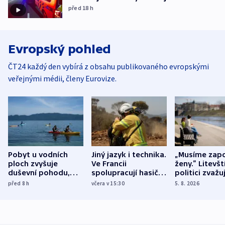
před 18
h
Evropský pohled
ČT24 každý den vybírá z obsahu publikovaného evropskými
veřejnými médii, členy Eurovize.
Pobyt u vodních
Jiný jazyk i technika.
„Musíme zapo
ploch zvyšuje
Ve Francii
ženy.“ Litevšt
duševní pohodu,
spolupracují hasiči z
politici zvažuj
ukázala
různých zemí
dohodu o
před 8
h
včera v 15:30
5. 8. 2026
mezinárodní studie
demografii