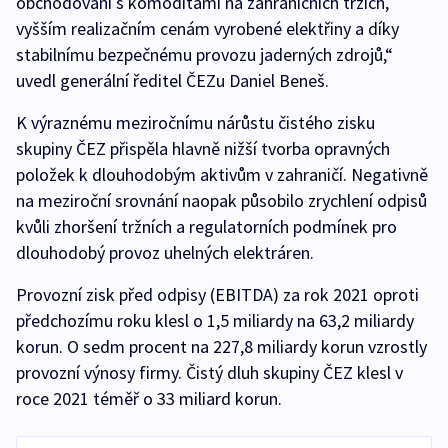
obchodování s komoditami na zahraničních trzích,
vyšším realizačním cenám vyrobené elektřiny a díky
stabilnímu bezpečnému provozu jaderných zdrojů,“
uvedl generální ředitel ČEZu Daniel Beneš.
K výraznému meziročnímu nárůstu čistého zisku
skupiny ČEZ přispěla hlavně nižší tvorba opravných
položek k dlouhodobým aktivům v zahraničí. Negativně
na meziroční srovnání naopak působilo zrychlení odpisů
kvůli zhoršení tržních a regulatorních podmínek pro
dlouhodobý provoz uhelných elektráren.
Provozní zisk před odpisy (EBITDA) za rok 2021 oproti
předchozímu roku klesl o 1,5 miliardy na 63,2 miliardy
korun. O sedm procent na 227,8 miliardy korun vzrostly
provozní výnosy firmy. Čistý dluh skupiny ČEZ klesl v
roce 2021 téměř o 33 miliard korun.