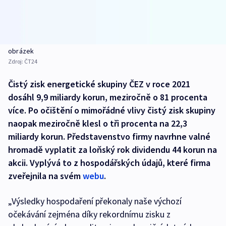
obrázek
Zdroj:
ČT24
Čistý zisk energetické skupiny ČEZ v roce 2021
dosáhl 9,9 miliardy korun, meziročně o 81 procenta
více. Po očištění o mimořádné vlivy čistý zisk skupiny
naopak meziročně klesl o tři procenta na 22,3
miliardy korun. Představenstvo firmy navrhne valné
hromadě vyplatit za loňský rok dividendu 44 korun na
akcii. Vyplývá to z hospodářských údajů, které firma
zveřejnila na svém
webu
.
„Výsledky hospodaření překonaly naše výchozí
očekávání zejména díky rekordnímu zisku z