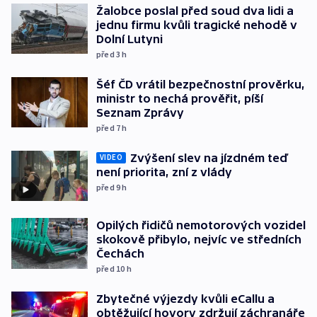
Žalobce poslal před soud dva lidi a
jednu firmu kvůli tragické nehodě v
Dolní Lutyni
před 3
h
Šéf ČD vrátil bezpečnostní prověrku,
ministr to nechá prověřit, píší
Seznam Zprávy
před 7
h
Zvýšení slev na jízdném teď
VIDEO
není priorita, zní z vlády
před 9
h
Opilých řidičů nemotorových vozidel
skokově přibylo, nejvíc ve středních
Čechách
před 10
h
Zbytečné výjezdy kvůli eCallu a
obtěžující hovory zdržují záchranáře