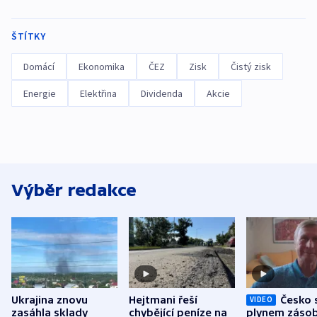
ŠTÍTKY
Domácí
Ekonomika
ČEZ
Zisk
Čistý zisk
Energie
Elektřina
Dividenda
Akcie
Výběr redakce
Ukrajina znovu
Hejtmani řeší
Česko 
VIDEO
zasáhla sklady
chybějící peníze na
plynem zásob