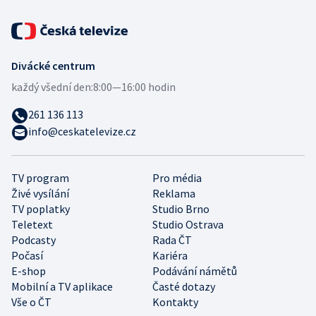
Divácké centrum
každý všední den:
8:00—16:00 hodin
261 136 113
info@ceskatelevize.cz
TV program
Pro média
Živé vysílání
Reklama
TV poplatky
Studio Brno
Teletext
Studio Ostrava
Podcasty
Rada ČT
Počasí
Kariéra
E-shop
Podávání námětů
Mobilní a TV aplikace
Časté dotazy
Vše o ČT
Kontakty