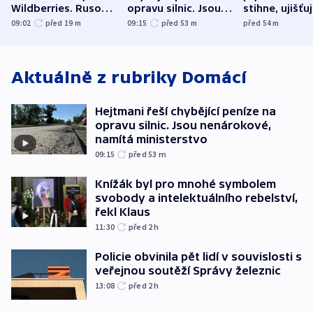
Wildberries. Rusové
opravu silnic. Jsou
stihne, ujišťu
útočili v Charkovské
nenárokové, namítá
expert. Sníže
09:02
před 19
m
09:15
před 53
m
před 54
m
oblasti
ministerstvo
však slíbit ne
Aktuálně z rubriky
Domácí
Hejtmani řeší chybějící peníze na
opravu silnic. Jsou nenárokové,
namítá ministerstvo
09:15
před 53
m
Knížák byl pro mnohé symbolem
svobody a intelektuálního rebelství,
řekl Klaus
11:30
před 2
h
Policie obvinila pět lidí v souvislosti s
veřejnou soutěží Správy železnic
13:08
před 2
h