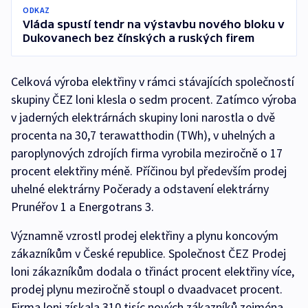
ODKAZ
Vláda spustí tendr na výstavbu nového bloku v
Dukovanech bez čínských a ruských firem
Celková výroba elektřiny v rámci stávajících společností
skupiny ČEZ loni klesla o sedm procent. Zatímco výroba
v jaderných elektrárnách skupiny loni narostla o dvě
procenta na 30,7 terawatthodin (TWh), v uhelných a
paroplynových zdrojích firma vyrobila meziročně o 17
procent elektřiny méně. Příčinou byl především prodej
uhelné elektrárny Počerady a odstavení elektrárny
Prunéřov 1 a Energotrans 3.
Významně vzrostl prodej elektřiny a plynu koncovým
zákazníkům v České republice. Společnost ČEZ Prodej
loni zákazníkům dodala o třináct procent elektřiny více,
prodej plynu meziročně stoupl o dvaadvacet procent.
Firma loni získala 310 tisíc nových zákazníků zejména