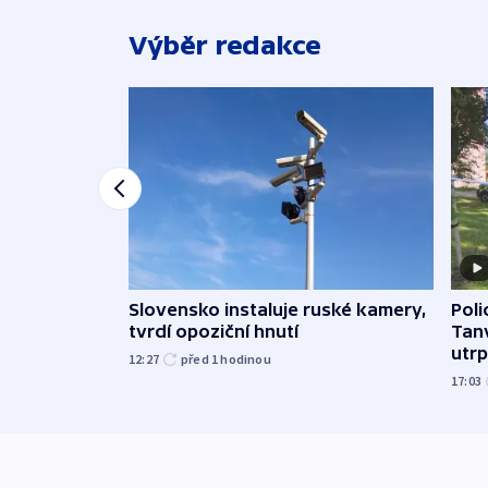
Výběr redakce
Slovensko instaluje ruské kamery,
Poli
tvrdí opoziční hnutí
Tanv
utrpě
12:27
před 1
hodinou
17:03