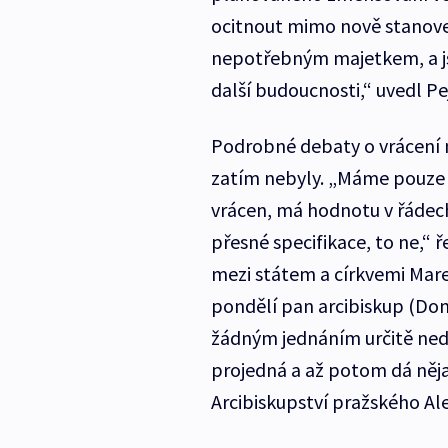
ocitnout mimo nově stanove
nepotřebným majetkem, a jsme
další budoucnosti,“ uvedl Pe
Podrobné debaty o vrácení 
zatím nebyly. „Máme pouze 
vrácen, má hodnotu v řádech
přesné specifikace, to ne,“ 
mezi státem a církvemi Marek
pondělí pan arcibiskup (Domi
žádným jednáním určitě ned
projedná a až potom dá nějak
Arcibiskupství pražského Ale