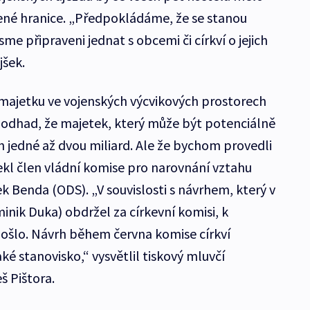
né hranice. „Předpokládáme, že se stanou
 připraveni jednat s obcemi či církví o jejich
jšek.
majetku ve vojenských výcvikových prostorech
odhad, že majetek, který může být potenciálně
 jedné až dvou miliard. Ale že bychom provedli
řekl člen vládní komise pro narovnání vztahu
 Benda (ODS). „V souvislosti s návrhem, který v
nik Duka) obdržel za církevní komisi, k
ošlo. Návrh během června komise církví
é stanovisko,“ vysvětlil tiskový mluvčí
š Pištora.