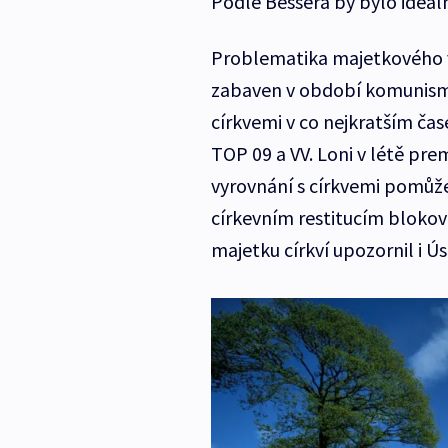
Podle Bessera by bylo ideáln
Problematika majetkového vy
zabaven v období komunism
církvemi v co nejkratším čas
TOP 09 a VV. Loni v létě pre
vyrovnání s církvemi pomůže 
církevním restitucím blokov
majetku církví upozornil i Ús