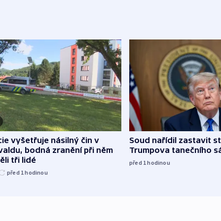
cie vyšetřuje násilný čin v
Soud nařídil zastavit s
aldu, bodná zranění při něm
Trumpova tanečního s
li tři lidé
před 1
hodinou
před 1
hodinou