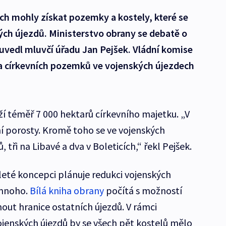
ích mohly získat pozemky a kostely, které se
ých újezdů. Ministerstvo obrany se debatě o
uvedl mluvčí úřadu Jan Pejšek. Vládní komise
a církevních pozemků ve vojenských újezdech
ží téměř 7 000 hektarů církevního majetku. „V
sní porosty. Kromě toho se ve vojenských
 tři na Libavé a dva v Boleticích,“ řekl Pejšek.
leté koncepci plánuje redukci vojenských
š mnoho.
Bílá kniha obrany
počítá s možností
nout hranice ostatních újezdů. V rámci
enských újezdů by se všech pět kostelů mělo