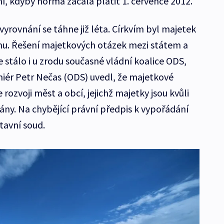
í, kdyby norma začala platit 1. července 2012.
rovnání se táhne již léta. Církvím byl majetek
u. Řešení majetkových otázek mezi státem a
e stálo i u zrodu současné vládní koalice ODS,
miér Petr Nečas (ODS) uvedl, že majetkové
rozvoji měst a obcí, jejichž majetky jsou kvůli
ány. Na chybějící právní předpis k vypořádání
tavní soud.