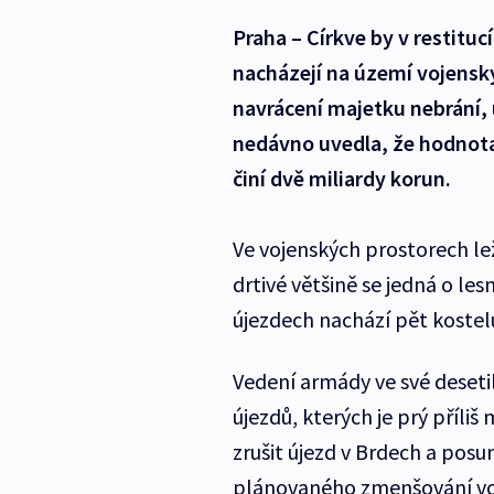
Praha – Církve by v restituc
nacházejí na území vojensk
navrácení majetku nebrání, 
nedávno uvedla, že hodnot
činí dvě miliardy korun.
Ve vojenských prostorech le
drtivé většině se jedná o le
újezdech nachází pět kostelů,
Vedení armády ve své deseti
újezdů, kterých je prý příli
zrušit újezd v Brdech a posu
plánovaného zmenšování voj