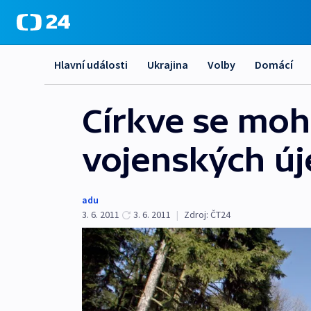
Hlavní události
Ukrajina
Volby
Domácí
Církve se moh
vojenských ú
adu
3. 6. 2011
3. 6. 2011
|
Zdroj:
ČT24