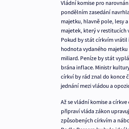
Vládní komise pro narovnán
pondělním zasedání navrhla 
majetku, hlavně pole, lesy a
majetek, který v restitucích 
Pokud by stát církvím vrátil 
hodnota vydaného majetku či
miliard. Peníze by stát vypl
brána inflace. Ministr kultur
církví by rád znal do konce 
jednání mezi vládou a opozic
Až se vládní komise a církve
připraví vláda zákon upravu
způsobených církvím a náb