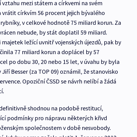
í vztahu mezi státem a církvemi na svém
vrátit církvím 56 procent jejich bývalého
 rybníky, v celkové hodnotě 75 miliard korun. Za
vrácen nebude, by stát doplatil 59 miliard.
i majetek ležící uvnitř vojenských újezdů, pak by
nila 77 miliard korun a doplácel by 57
ácel po dobu 30, 20 nebo 15 let, v úvahu by byla
y Jiří Besser (za TOP 09) oznámil, že stanovisko
července. Opoziční ČSSD se návrh nelíbí a žádá
í.
 definitivně shodnou na podobě restitucí,
jící podmínky pro nápravu některých křivd
oženským společnostem v době nesvobody.