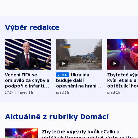
Výběr redakce
Vedení FIFA se
Ukrajina
Zbytečné výj
VIDEO
omluvilo za chyby a
buduje další
kvůli eCallu a
podpořilo Infantina.
opevnění na hranici
obtěžující ho
UEFA trvá na
s Běloruskem
zdržují záchr
17:34
před 1
h
před 1
h
před 2
h
bojkotu
Aktuálně z rubriky
Domácí
Zbytečné výjezdy kvůli eCallu a
obtěžující hovory zdržují záchranáře