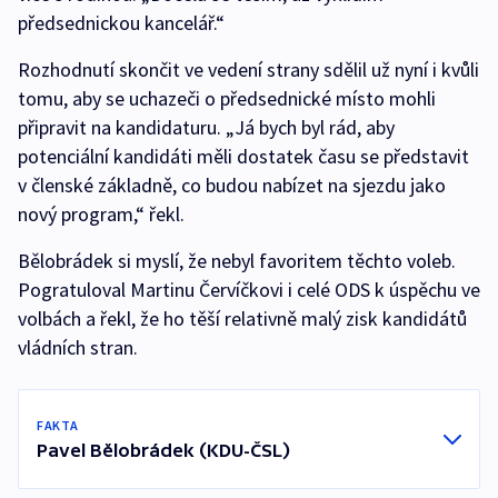
předsednickou kancelář.“
Rozhodnutí skončit ve vedení strany sdělil už nyní i kvůli
tomu, aby se uchazeči o předsednické místo mohli
připravit na kandidaturu. „Já bych byl rád, aby
potenciální kandidáti měli dostatek času se představit
v členské základně, co budou nabízet na sjezdu jako
nový program,“ řekl.
Bělobrádek si myslí, že nebyl favoritem těchto voleb.
Pogratuloval Martinu Červíčkovi i celé ODS k úspěchu ve
volbách a řekl, že ho těší relativně malý zisk kandidátů
vládních stran.
FAKTA
Pavel Bělobrádek (KDU-ČSL)