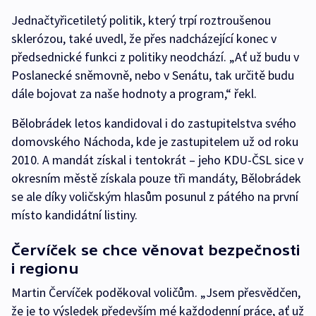
Jednačtyřicetiletý politik, který trpí roztroušenou
sklerózou, také uvedl, že přes nadcházející konec v
předsednické funkci z politiky neodchází. „Ať už budu v
Poslanecké sněmovně, nebo v Senátu, tak určitě budu
dále bojovat za naše hodnoty a program,“ řekl.
Bělobrádek letos kandidoval i do zastupitelstva svého
domovského Náchoda, kde je zastupitelem už od roku
2010. A mandát získal i tentokrát – jeho KDU-ČSL sice v
okresním městě získala pouze tři mandáty, Bělobrádek
se ale díky voličským hlasům posunul z pátého na první
místo kandidátní listiny.
Červíček se chce věnovat bezpečnosti
i regionu
Martin Červíček poděkoval voličům. „Jsem přesvědčen,
že je to výsledek především mé každodenní práce, ať už