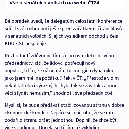
Vše o senátních volbách na webu ČT24
Bělobrádek uvedl, že delegátům celostátní konference
sdělil své rozhodnutí ještě před začátkem sčítání hlasů
v senátních volbách. S jejich výsledkem odchod z čela
KDU-ČSL nespojuje.
Rozhodnutí zdůvodnil tím, že po osmi letech svého
předsednictví cítí, že lidovci potřebují nový
impuls. „Cítím, že už nemám tu energii a dynamiku,
jako jsem měl na počátku,“ řekl v ČT. „Přestože vidím
několik třeba i výrazných chyb, tak se zas tak za moc
věcí stydět nemusím,“ zhodnotil své předsednictví.
Myslí si, že bude předávat stabilizovanou stranu v dobré
ekonomické kondici. Nejvíce si cení toho, že se mu
podařilo stranu držet jednotnou. Doplnil, že chce být
více s rodinou: „Docela se těším, až vyklidím