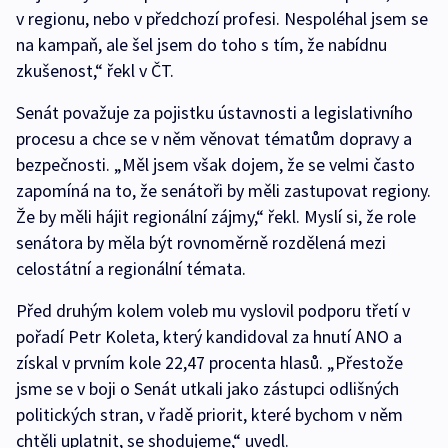
v regionu, nebo v předchozí profesi. Nespoléhal jsem se
na kampaň, ale šel jsem do toho s tím, že nabídnu
zkušenost,“ řekl v ČT.
Senát považuje za pojistku ústavnosti a legislativního
procesu a chce se v něm věnovat tématům dopravy a
bezpečnosti. „Měl jsem však dojem, že se velmi často
zapomíná na to, že senátoři by měli zastupovat regiony.
Že by měli hájit regionální zájmy,“ řekl. Myslí si, že role
senátora by měla být rovnoměrně rozdělená mezi
celostátní a regionální témata.
Před druhým kolem voleb mu vyslovil podporu třetí v
pořadí Petr Koleta, který kandidoval za hnutí ANO a
získal v prvním kole 22,47 procenta hlasů. „Přestože
jsme se v boji o Senát utkali jako zástupci odlišných
politických stran, v řadě priorit, které bychom v něm
chtěli uplatnit, se shodujeme,“ uvedl.