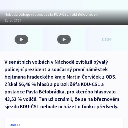
Nebudu obhajovat post šéfa KDU-ČSL, řekl Bělobrádek
Zdroj:
ČT24
V senátních volbách v Náchodě zvítězil bývalý
policejní prezident a současný první náměstek
hejtmana hradeckého kraje Martin Červíček z ODS.
Získal 56,46 % hlasů a porazil šéfa KDU-ČSL a
poslance Pavla Bělobrádka, pro kterého hlasovalo
43,53 % voličů. Ten už oznámil, že se na březnovém
sjezdu KDU-ČSL nebude ucházet o funkci předsedy.
ODKAZ