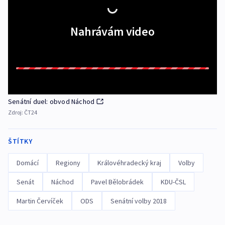
Nahrávám video
Senátní duel: obvod Náchod
Zdroj:
ČT24
ŠTÍTKY
Domácí
Regiony
Královéhradecký kraj
Volby
Senát
Náchod
Pavel Bělobrádek
KDU-ČSL
Martin Červíček
ODS
Senátní volby 2018