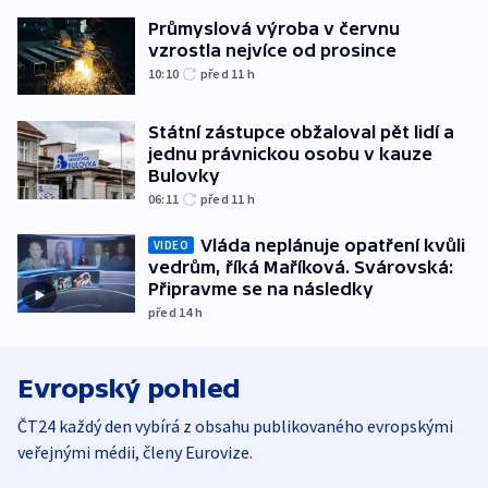
Průmyslová výroba v červnu
vzrostla nejvíce od prosince
10:10
před 11
h
Státní zástupce obžaloval pět lidí a
jednu právnickou osobu v kauze
Bulovky
06:11
před 11
h
Vláda neplánuje opatření kvůli
VIDEO
vedrům, říká Maříková. Svárovská:
Připravme se na následky
před 14
h
Evropský pohled
ČT24 každý den vybírá z obsahu publikovaného evropskými
veřejnými médii, členy Eurovize.