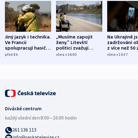
Jiný jazyk i technika.
„Musíme zapojit
Na Ukrajině j
Ve Francii
ženy.“ Litevští
zadržováni o
spolupracují hasiči z
politici zvažují
z více než 50 
různých zemí
dohodu o
Bojovali na s
před 8
h
včera v 16:00
včera v 14:37
demografii
Ruska
Divácké centrum
každý všední den:
8:00—16:00 hodin
261 136 113
info@ceskatelevize.cz