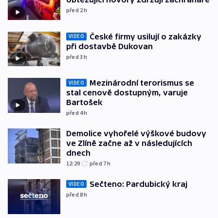
před 2
h
České firmy usilují o zakázky
VIDEO
při dostavbě Dukovan
před 3
h
Mezinárodní terorismus se
VIDEO
stal cenově dostupným, varuje
Bartošek
před 4
h
Demolice vyhořelé výškové budovy
ve Zlíně začne až v následujících
dnech
12:29
před 7
h
Sečteno: Pardubický kraj
VIDEO
před 8
h