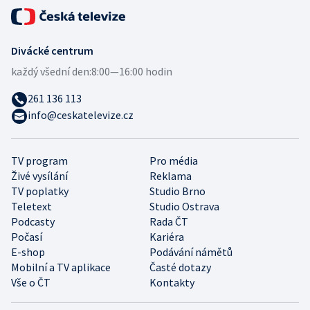
Divácké centrum
každý všední den:
8:00—16:00 hodin
261 136 113
info@ceskatelevize.cz
TV program
Pro média
Živé vysílání
Reklama
TV poplatky
Studio Brno
Teletext
Studio Ostrava
Podcasty
Rada ČT
Počasí
Kariéra
E-shop
Podávání námětů
Mobilní a TV aplikace
Časté dotazy
Vše o ČT
Kontakty