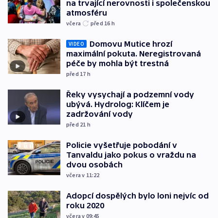
na trvající nerovnosti i společenskou
atmosféru
včera
před 16
h
Domovu Mutice hrozí
VIDEO
maximální pokuta. Neregistrovaná
péče by mohla být trestná
před 17
h
Řeky vysychají a podzemní vody
ubývá. Hydrolog: Klíčem je
zadržování vody
před 21
h
Policie vyšetřuje pobodání v
Tanvaldu jako pokus o vraždu na
dvou osobách
včera v 11:22
Adopcí dospělých bylo loni nejvíc od
roku 2020
včera v 09:45