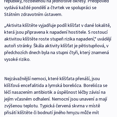
republiky, rozdělenou na jednotlivé okresy. Předpověď
vydává každé pondělí a čtvrtek ve spolupráci se
Státním zdravotním ústavem.
„Aktivita klíštěte vyjadřuje podíl klíšťat v dané lokalitě,
která jsou připravena k napadení hostitele. S rostoucí
aktivitou klíštěte roste stupeň rizika napadení,“ uvádějí
autoři stránky. Škála aktivity klíšťat je pětistupňová, v
předchozích dnech byla na stupni čtyři, který znamená
vysoké riziko.
Nejzávažnější nemoci, které klíšťata přenáší, jsou
klíšťová encefalitida a lymská borelióza. Borelióza se
léčí nasazením antibiotik a úspěšnost léčby závisí na
jejím včasném odhalení. Nemocní jsou unavení a mají
zvýšenou teplotu. Typická červená skvrna v místě
přisátí klíštěte či bodnutí jiného hmyzu může mít