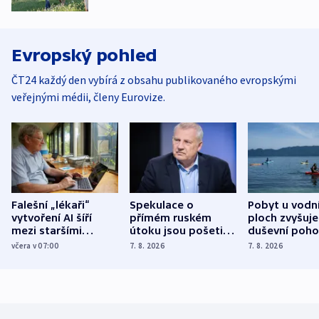
Evropský pohled
ČT24 každý den vybírá z obsahu publikovaného evropskými
veřejnými médii, členy Eurovize.
Falešní „lékaři“
Spekulace o
Pobyt u vodn
vytvoření AI šíří
přímém ruském
ploch zvyšuje
mezi staršími
útoku jsou pošetilé,
duševní poho
Poláky nebezpečné
míní estonský
ukázala
včera v 07:00
7. 8. 2026
7. 8. 2026
zdravotní rady
bezpečnostní
mezinárodní 
expert