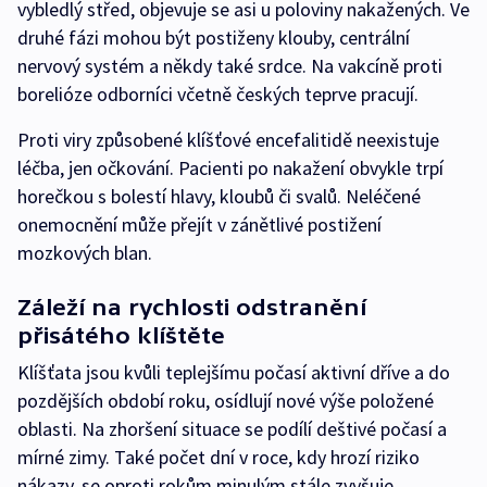
vybledlý střed, objevuje se asi u poloviny nakažených. Ve
druhé fázi mohou být postiženy klouby, centrální
nervový systém a někdy také srdce. Na vakcíně proti
borelióze odborníci včetně českých teprve pracují.
Proti viry způsobené klíšťové encefalitidě neexistuje
léčba, jen očkování. Pacienti po nakažení obvykle trpí
horečkou s bolestí hlavy, kloubů či svalů. Neléčené
onemocnění může přejít v zánětlivé postižení
mozkových blan.
Záleží na rychlosti odstranění
přisátého klíštěte
Klíšťata jsou kvůli teplejšímu počasí aktivní dříve a do
pozdějších období roku, osídlují nové výše položené
oblasti. Na zhoršení situace se podílí deštivé počasí a
mírné zimy. Také počet dní v roce, kdy hrozí riziko
nákazy, se oproti rokům minulým stále zvyšuje.