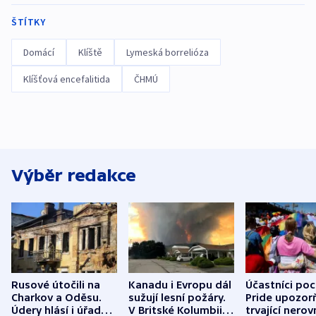
ŠTÍTKY
Domácí
Klíště
Lymeská borrelióza
Klíšťová encefalitida
ČHMÚ
Výběr redakce
Rusové útočili na
Kanadu i Evropu dál
Účastníci po
Charkov a Oděsu.
sužují lesní požáry.
Pride upozorň
Údery hlásí i úřady v
V Britské Kolumbii
trvající nerov