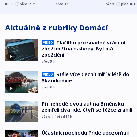
Bělgorodu
evakuovali tisíce lidí
společensko
08:39
před 15
m
před 3
h
včera
před 16
h
atmosféru
Aktuálně z rubriky
Domácí
Tlačítko pro snadné vrácení
VIDEO
zboží míří na e-shopy. Byť má
zpoždění
před 5
h
Stále více Čechů míří v létě do
VIDEO
Skandinávie
před 6
h
Při nehodě dvou aut na Brněnsku
zemřeli dva lidé, čtyři se těžce zranili
včera
před 14
h
Účastníci pochodu Pride upozorňují