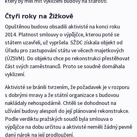
který by měl mít vyklizení budovy na starosti.
Čtyři roky na Žižkově
Opuštěnou budovu obsadili aktivisté na konci roku
2014. Platnost smlouvy o výpůjčce, kterou poté se
státem uzavřeli, už vypršela. SŽDC získala objekt od
Úřadu pro zastupování státu ve věcech majetkových
(ÚZSVM). Do objektu chce po rekonstrukci přestěhovat
část svých zaměstnanců. Proto se soudně domáhala
vyklizení.
Aktivisté se bránili tvrzením, že požadavek je v rozporu
s dobrými mravy a že státní organizace s budovou
nakládaly nehospodárně. Chtěli se dohodnout na
užívání budovy alespoň do její plánované rekonstrukce.
Podle verdiktu pražských soudů byla smlouva o
výpůjčce na dobu určitou a aktivisté neměli žádný pevně
daný nárok na její prodloužení.