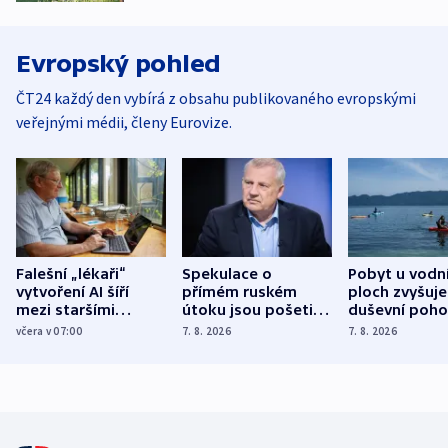
Evropský pohled
ČT24 každý den vybírá z obsahu publikovaného evropskými
veřejnými médii, členy Eurovize.
Falešní „lékaři“
Spekulace o
Pobyt u vodn
vytvoření AI šíří
přímém ruském
ploch zvyšuje
mezi staršími
útoku jsou pošetilé,
duševní poho
Poláky nebezpečné
míní estonský
ukázala
včera v 07:00
7. 8. 2026
7. 8. 2026
zdravotní rady
bezpečnostní
mezinárodní 
expert