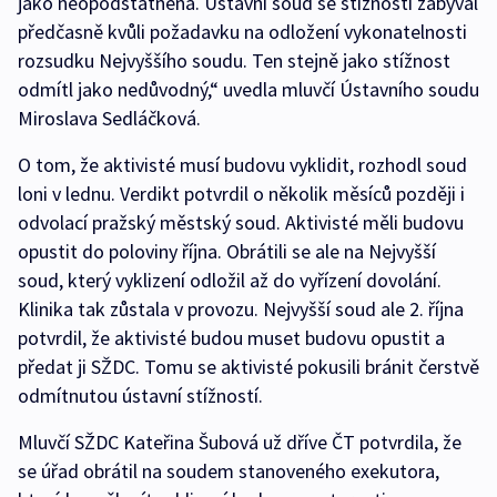
jako neopodstatněná. Ústavní soud se stížností zabýval
předčasně kvůli požadavku na odložení vykonatelnosti
rozsudku Nejvyššího soudu. Ten stejně jako stížnost
odmítl jako nedůvodný,“ uvedla mluvčí Ústavního soudu
Miroslava Sedláčková.
O tom, že aktivisté musí budovu vyklidit, rozhodl soud
loni v lednu. Verdikt potvrdil o několik měsíců později i
odvolací pražský městský soud. Aktivisté měli budovu
opustit do poloviny října. Obrátili se ale na Nejvyšší
soud, který vyklizení odložil až do vyřízení dovolání.
Klinika tak zůstala v provozu. Nejvyšší soud ale 2. října
potvrdil, že aktivisté budou muset budovu opustit a
předat ji SŽDC. Tomu se aktivisté pokusili bránit čerstvě
odmítnutou ústavní stížností.
Mluvčí SŽDC Kateřina Šubová už dříve ČT potvrdila, že
se úřad obrátil na soudem stanoveného exekutora,