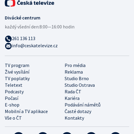
Divácké centrum
každý všední den:
8:00—16:00 hodin
261 136 113
info@ceskatelevize.cz
TV program
Pro média
Živé vysílání
Reklama
TV poplatky
Studio Brno
Teletext
Studio Ostrava
Podcasty
Rada ČT
Počasí
Kariéra
E-shop
Podávání námětů
Mobilní a TV aplikace
Časté dotazy
Vše o ČT
Kontakty