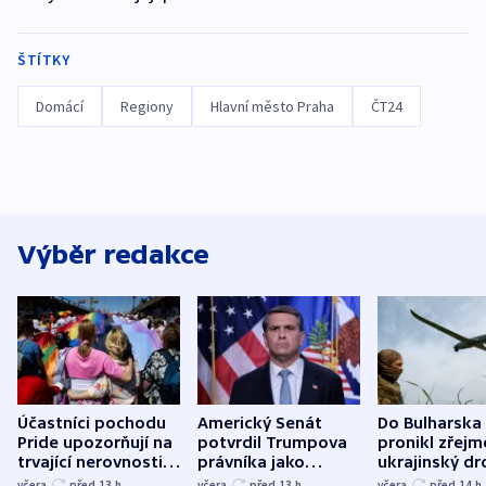
ŠTÍTKY
Domácí
Regiony
Hlavní město Praha
ČT24
Výběr redakce
Účastníci pochodu
Americký Senát
Do Bulharska
Pride upozorňují na
potvrdil Trumpova
pronikl zřejm
trvající nerovnosti i
právníka jako
ukrajinský dr
společenskou
ministra
explodoval k
včera
před 13
h
včera
před 13
h
včera
před 14
h