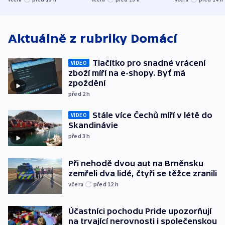
atmosféru
spravedlnosti
od plynovod
Aktuálně z rubriky
Domácí
Tlačítko pro snadné vrácení
VIDEO
zboží míří na e-shopy. Byť má
zpoždění
před 2
h
Stále více Čechů míří v létě do
VIDEO
Skandinávie
před 3
h
Při nehodě dvou aut na Brněnsku
zemřeli dva lidé, čtyři se těžce zranili
včera
před 12
h
Účastníci pochodu Pride upozorňují
na trvající nerovnosti i společenskou