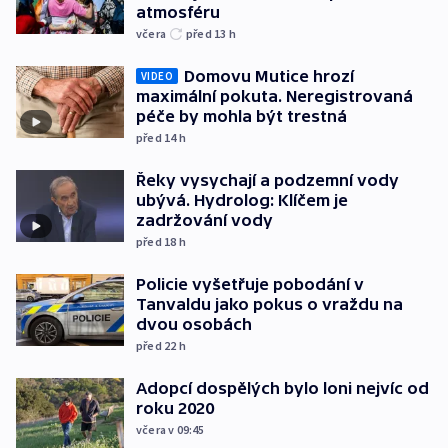
atmosféru
včera
před 13
h
Domovu Mutice hrozí
VIDEO
maximální pokuta. Neregistrovaná
péče by mohla být trestná
před 14
h
Řeky vysychají a podzemní vody
ubývá. Hydrolog: Klíčem je
zadržování vody
před 18
h
Policie vyšetřuje pobodání v
Tanvaldu jako pokus o vraždu na
dvou osobách
před 22
h
Adopcí dospělých bylo loni nejvíc od
roku 2020
včera v 09:45