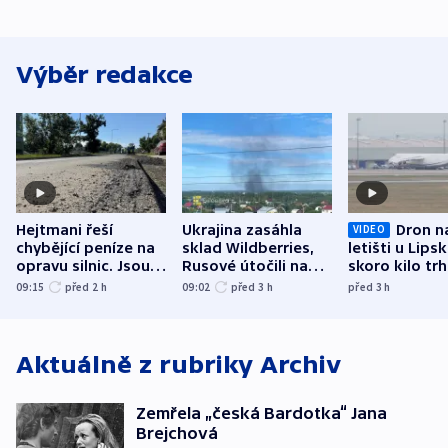
Výběr redakce
Hejtmani řeší
Ukrajina zasáhla
Dron n
VIDEO
chybějící peníze na
sklad Wildberries,
letišti u Lips
opravu silnic. Jsou
Rusové útočili na
skoro kilo trh
nenárokové, namítá
trh, hasiče či
indicie ukazuj
09:15
před 2
h
09:02
před 3
h
před 3
h
ministerstvo
stadion
Rusko
Aktuálně z rubriky
Archiv
Zemřela „česká Bardotka“ Jana
Brejchová