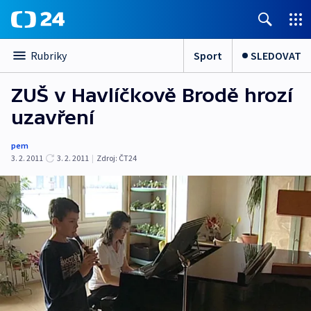
Sport
SLEDOVAT
Rubriky
ZUŠ v Havlíčkově Brodě hrozí
uzavření
pem
3. 2. 2011
3. 2. 2011
|
Zdroj:
ČT24