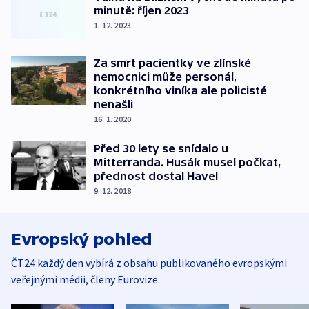
minutě: říjen 2023
1. 12. 2023
Za smrt pacientky ve zlínské
nemocnici může personál,
konkrétního viníka ale policisté
nenašli
16. 1. 2020
Před 30 lety se snídalo u
Mitterranda. Husák musel počkat,
přednost dostal Havel
9. 12. 2018
Evropský pohled
ČT24 každý den vybírá z obsahu publikovaného evropskými
veřejnými médii, členy Eurovize.