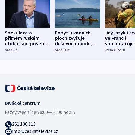
Spekulace o
Pobyt u vodních
Jiný jazyk i t
přímém ruském
ploch zvyšuje
Ve Francii
útoku jsou pošetilé,
duševní pohodu,
spolupracují h
míní estonský
ukázala
různých zemí
před 6
h
před 16
h
včera v 15:30
bezpečnostní
mezinárodní studie
expert
Divácké centrum
každý všední den:
8:00—16:00 hodin
261 136 113
info@ceskatelevize.cz