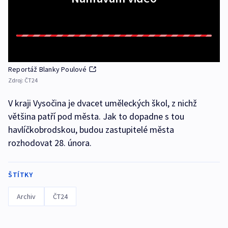
Reportáž Blanky Poulové
Zdroj:
ČT24
V kraji Vysočina je dvacet uměleckých škol, z nichž
většina patří pod města. Jak to dopadne s tou
havlíčkobrodskou, budou zastupitelé města
rozhodovat 28. února.
ŠTÍTKY
Archiv
ČT24