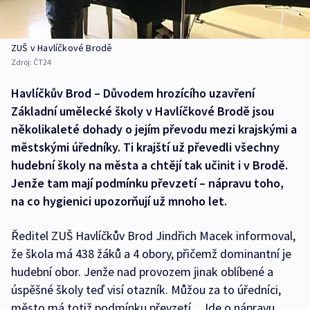
ZUŠ v Havlíčkové Brodě
Zdroj:
ČT24
Havlíčkův Brod – Důvodem hrozícího uzavření
Základní umělecké školy v Havlíčkové Brodě jsou
několikaleté dohady o jejím převodu mezi krajskými a
městskými úředníky. Ti krajští už převedli všechny
hudební školy na města a chtějí tak učinit i v Brodě.
Jenže tam mají podmínku převzetí – nápravu toho,
na co hygienici upozorňují už mnoho let.
Ředitel ZUŠ Havlíčkův Brod Jindřich Macek informoval,
že škola má 438 žáků a 4 obory, přičemž dominantní je
hudební obor. Jenže nad provozem jinak oblíbené a
úspěšné školy teď visí otazník. Můžou za to úředníci,
město má totiž podmínku převzetí. „Jde o nápravu