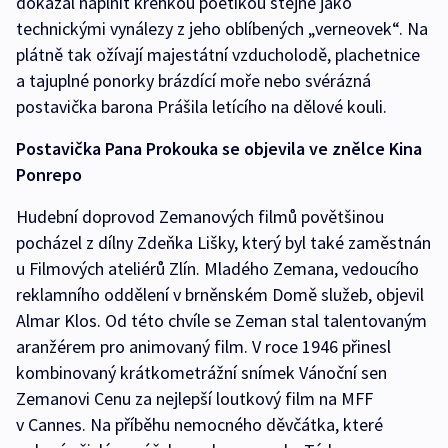
dokázal naplnit křehkou poetikou stejně jako
technickými vynálezy z jeho oblíbených „verneovek“. Na
plátně tak ožívají majestátní vzducholodě, plachetnice
a tajuplné ponorky brázdící moře nebo svérázná
postavička barona Prášila letícího na dělové kouli.
Postavička Pana Prokouka se objevila ve znělce Kina
Ponrepo
Hudební doprovod Zemanových filmů povětšinou
pocházel z dílny Zdeňka Lišky, který byl také zaměstnán
u Filmových ateliérů Zlín. Mladého Zemana, vedoucího
reklamního oddělení v brněnském Domě služeb, objevil
Almar Klos. Od této chvíle se Zeman stal talentovaným
aranžérem pro animovaný film. V roce 1946 přinesl
kombinovaný krátkometrážní snímek Vánoční sen
Zemanovi Cenu za nejlepší loutkový film na MFF
v Cannes. Na příběhu nemocného děvčátka, které