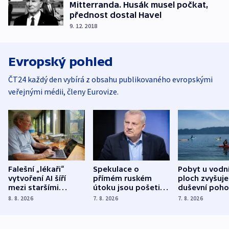
Mitterranda. Husák musel počkat,
přednost dostal Havel
9. 12. 2018
Evropský pohled
ČT24 každý den vybírá z obsahu publikovaného evropskými
veřejnými médii, členy Eurovize.
Falešní „lékaři“
Spekulace o
Pobyt u vodn
vytvoření AI šíří
přímém ruském
ploch zvyšuje
mezi staršími
útoku jsou pošetilé,
duševní poho
Poláky nebezpečné
míní estonský
ukázala
8. 8. 2026
7. 8. 2026
7. 8. 2026
zdravotní rady
bezpečnostní
mezinárodní 
expert