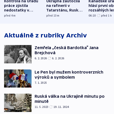
Kontrola na Úřadu
Ukrajina zaútočila
Kanadské úř
práce zjistila
na rafinerii v
hlásí první o
nedostatky v
Tatarstánu, Rusko
rozsáhlých le
účetnictví za 5,6
bombardovalo
požárů
před 4
m
před 13
m
06:20
před 1
h
miliardy
Sumy
Aktuálně z rubriky
Archiv
Zemřela „česká Bardotka“ Jana
Brejchová
6. 2. 2026
6. 2. 2026
Le Pen byl mužem kontroverzních
výroků a symbolem
7. 1. 2025
Ruská válka na Ukrajině minutu po
minutě
11. 5. 2023
19. 11. 2024