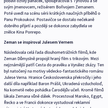
pobaví oživlý panáček, spolupracoval s Týrlovou a se
svým jmenovcem, režisérem Bořivojem Zemanem.
Poté uvedl na scénu sérii krátkých naučných příběhů o
Panu Prokoukovi. Postavičce se dostalo nečekaně
dobrého přijetí a později se dokonce zabydlela ve
znělce Kina Ponrepo.
Zeman se inspiroval Julesem Vernem
Následovala celá řada dlouhometrážních filmů, kde
Zeman Důmyslně propojil hraný film s trikovým. Mezi
nejznámější patří Cesta do pravěku a Vynález zkázy. Ten
byl natočený na motivy vědecko-fantastického románu
Julese Verna. Hranice Československa překročily i jeho
další díla například Baron Prášil, Ukradená vzducholoď,
Na kometě nebo pohádka Čarodějův učeň. Kromě filmů
lákala Zemana vůně dálek. Procestoval Maroko, Egypt,
Řecko a ve Francii dokonce vystudoval reklamní