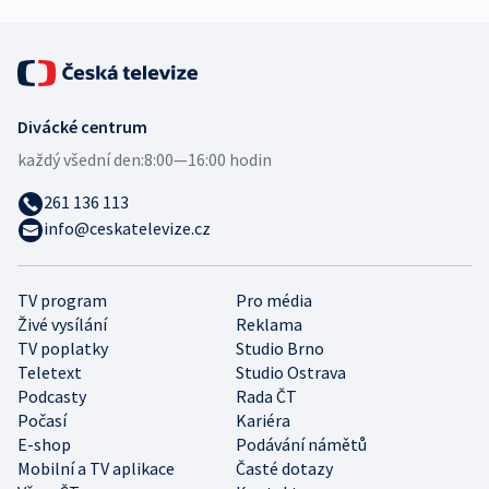
Divácké centrum
každý všední den:
8:00—16:00 hodin
261 136 113
info@ceskatelevize.cz
TV program
Pro média
Živé vysílání
Reklama
TV poplatky
Studio Brno
Teletext
Studio Ostrava
Podcasty
Rada ČT
Počasí
Kariéra
E-shop
Podávání námětů
Mobilní a TV aplikace
Časté dotazy