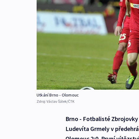
Utkání Brno - Olomouc
Zdroj:
Václav Šálek/ČTK
Brno - Fotbalisté Zbrojovk
Ludevíta Grmely v předehráv
Olomouc 2:0. První vítězstv