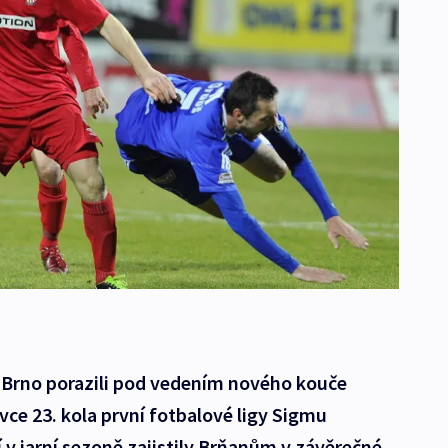
y Brno porazili pod vedením nového kouče
ce 23. kola první fotbalové ligy Sigmu
í v jarní sezoně zajistily Brňanům v závěrečné