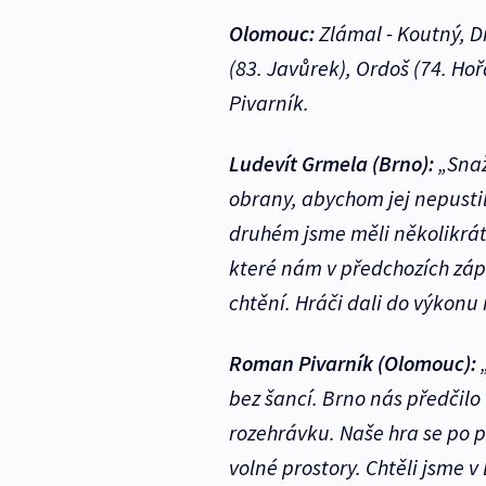
Olomouc:
Zlámal - Koutný, Dr
(83. Javůrek), Ordoš (74. Hořa
Pivarník.
Ludevít Grmela (Brno):
„Snaž
obrany, abychom jej nepustili
druhém jsme měli několikrát š
které nám v předchozích zápa
chtění. Hráči dali do výkonu 
Roman Pivarník (Olomouc):
„
bez šancí. Brno nás předčilo
rozehrávku. Naše hra se po po
volné prostory. Chtěli jsme 