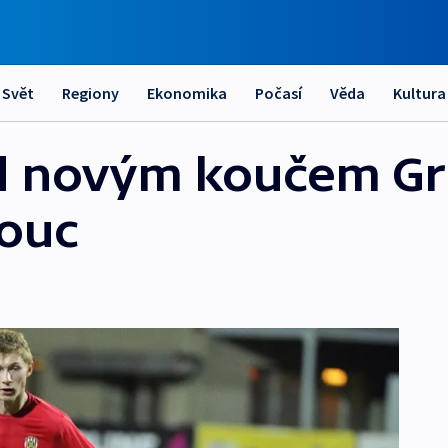
Svět
Regiony
Ekonomika
Počasí
Věda
Kultura
d novým koučem G
mouc