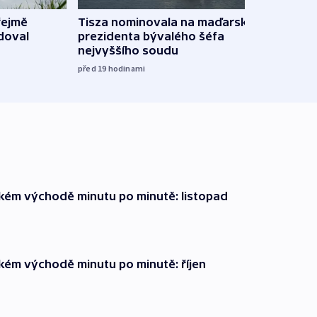
řejmě
Tisza nominovala na maďarského
Ruský
doval
prezidenta bývalého šéfa
čtyři 
nejvyššího soudu
včera
před 19
hodinami
zkém východě minutu po minutě: listopad
zkém východě minutu po minutě: říjen