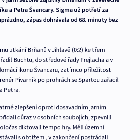
íka a Petra Švancary. Sigma už potřetí za
aprázdno, zápas dohrávala od 68. minuty bez
mu utkání Brňanů v Jihlavě (0:2) ke třem
dil Buchtu, do středové řady Frejlacha a v
domácí ikonu Švancaru, zatímco příležitost
enér Pivarník po prohrách se Spartou zařadil
a Petra.
atrné zlepšení oproti dosavadním jarním
řidali důraz v osobních soubojích, zpevnili
poločas diktovali tempo hry. Měli územní
stávali s obtížemi, v zakončení postrádali