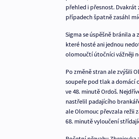
přehled i přesnost. Dvakrát 
případech špatně zasáhl mí
Sigma se úspěšně bránila a 
které hosté ani jednou nedo
olomoučtí útočníci vážněji n
Po změně stran ale zvýšili O
soupeře pod tlak a domácí ob
ve 48. minutě Ordoš. Nejdříve
nastřelil padajícího brankáře
ale Olomouc převzala režii z
68. minutě vyloučení střídaj
Početní převahu Zbrojovka z