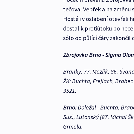
tečoval Vepřek a na změnu 
Hosté i v oslabení otevřeli 
dostal k protiútoku po nece
sólo od půlící čáry zakončil
Zbrojovka Brno - Sigma Olom
Branky: 77. Mezlík, 86. Švan
ŽK: Buchta, Frejlach, Brabec -
3521.
Brno:
Doležal - Buchta, Brabe
Sus), Lutonský (87. Michal Š
Grmela.