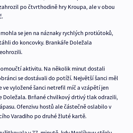
zahrozil po čtvrthodině hry Kroupa, ale v obou
č.
zmohla se jen na náznaky rychlých protiútoků,
táhli do koncovky. Brankáře Doležala
eohrozili.
lomoučtí aktivitu. Na několik minut dostali
ránci se dostávali do potíží. Největší šanci měl
 ve vyložené šanci netrefil míč a vzápětí jen
 Doležala. Brňané chvilkový drtivý tlak odrazili,
ápasu. Ofenzivu hostů ale částečně oslabilo v
ícího Varadiho po druhé žluté kartě.
užitkovala v 77. minutě, kdy Mezlíkovu střelu