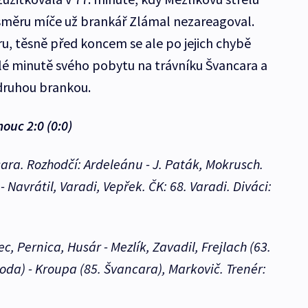
směru míče už brankář Zlámal nezareagoval.
hru, těsně před koncem se ale po jejich chybě
lé minutě svého pobytu na trávníku Švancara a
 druhou brankou.
ouc 2:0 (0:0)
cara. Rozhodčí: Ardeleánu - J. Paták, Mokrusch.
 Navrátil, Varadi, Vepřek. ČK: 68. Varadi. Diváci:
c, Pernica, Husár - Mezlík, Zavadil, Frejlach (63.
koda) - Kroupa (85. Švancara), Markovič. Trenér: