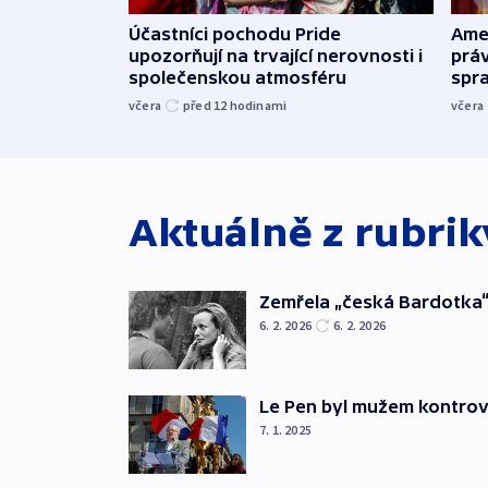
Účastníci pochodu Pride
Ame
upozorňují na trvající nerovnosti i
práv
společenskou atmosféru
spr
včera
před 12
hodinami
včera
Aktuálně z rubri
Zemřela „česká Bardotka“
6. 2. 2026
6. 2. 2026
Le Pen byl mužem kontro
7. 1. 2025