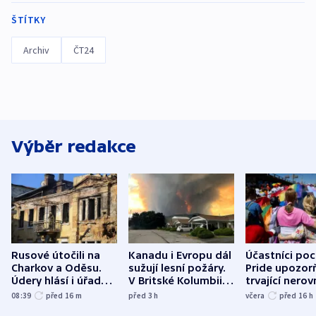
ŠTÍTKY
Archiv
ČT24
Výběr redakce
Rusové útočili na
Kanadu i Evropu dál
Účastníci po
Charkov a Oděsu.
sužují lesní požáry.
Pride upozorň
Údery hlásí i úřady v
V Britské Kolumbii
trvající nerov
Bělgorodu
evakuovali tisíce lidí
společensko
08:39
před 16
m
před 3
h
včera
před 16
h
atmosféru