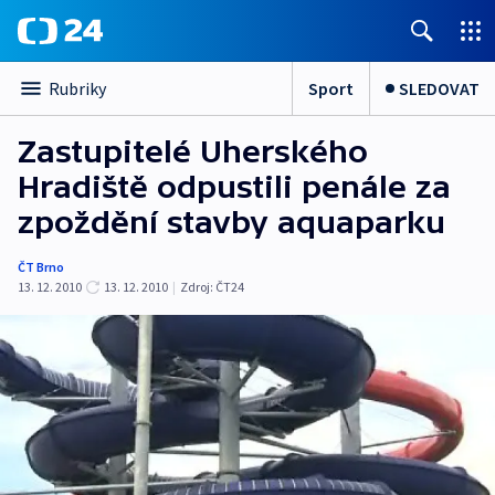
Sport
SLEDOVAT
Rubriky
Zastupitelé Uherského
Hradiště odpustili penále za
zpoždění stavby aquaparku
ČT Brno
13. 12. 2010
13. 12. 2010
|
Zdroj:
ČT24