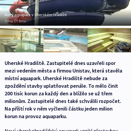
Nový aquapark v Uherském Hradišti
Zdroj:
ČT Brno
Uherské Hradiště. Zastupitelé dnes uzavřeli spor
mezi vedením města a firmou Unistav, která stavěla
místní aquapark. Uherské Hradiště nebude za
zpoždění stavby uplatňovat penále. To mělo činit
200 tisíc korun za každý den a blížilo se už třem
milionům. Zastupitelé dnes také schválili rozpočet.
Na příští rok v něm vyčlenili částku jeden milion
korun na provoz aquaparku.
Nový uherskohradišťský aquapark vznikl přestavbou