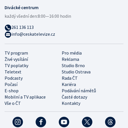
Divácké centrum
každý všední den:
8:00—16:00 hodin
261 136 113
info@ceskatelevize.cz
TV program
Pro média
Živé vysílání
Reklama
TV poplatky
Studio Brno
Teletext
Studio Ostrava
Podcasty
Rada ČT
Počasí
Kariéra
E-shop
Podávání námětů
Mobilní a TV aplikace
Časté dotazy
Vše o ČT
Kontakty