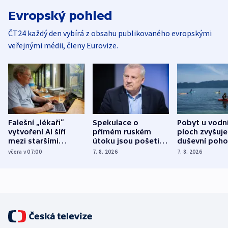
Evropský pohled
ČT24 každý den vybírá z obsahu publikovaného evropskými
veřejnými médii, členy Eurovize.
Falešní „lékaři“
Spekulace o
Pobyt u vodn
vytvoření AI šíří
přímém ruském
ploch zvyšuje
mezi staršími
útoku jsou pošetilé,
duševní poho
Poláky nebezpečné
míní estonský
ukázala
včera v 07:00
7. 8. 2026
7. 8. 2026
zdravotní rady
bezpečnostní
mezinárodní 
expert