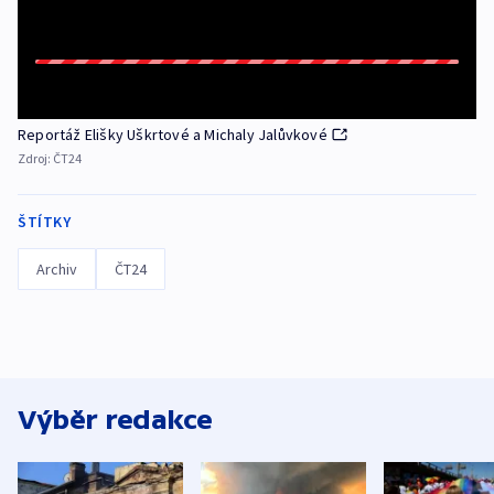
Reportáž Elišky Uškrtové a Michaly Jalůvkové
Zdroj:
ČT24
ŠTÍTKY
Archiv
ČT24
Výběr redakce