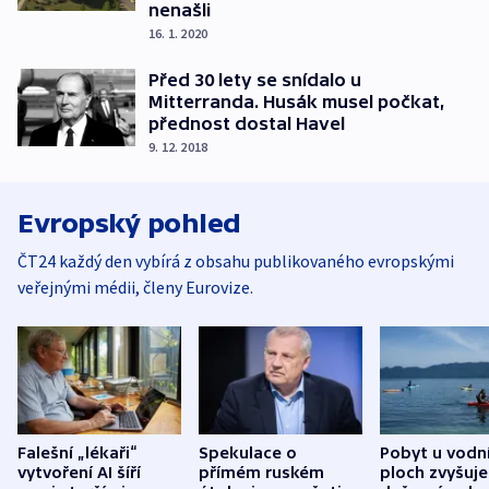
nenašli
16. 1. 2020
Před 30 lety se snídalo u
Mitterranda. Husák musel počkat,
přednost dostal Havel
9. 12. 2018
Evropský pohled
ČT24 každý den vybírá z obsahu publikovaného evropskými
veřejnými médii, členy Eurovize.
Falešní „lékaři“
Spekulace o
Pobyt u vodn
vytvoření AI šíří
přímém ruském
ploch zvyšuje