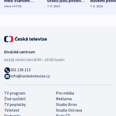
mezi staršími
útoku jsou pošetilé,
duševní poho
Poláky nebezpečné
míní estonský
ukázala
včera v 07:00
7. 8. 2026
7. 8. 2026
zdravotní rady
bezpečnostní
mezinárodní 
expert
Divácké centrum
každý všední den:
8:00—16:00 hodin
261 136 113
info@ceskatelevize.cz
TV program
Pro média
Živé vysílání
Reklama
TV poplatky
Studio Brno
Teletext
Studio Ostrava
Podcasty
Rada ČT