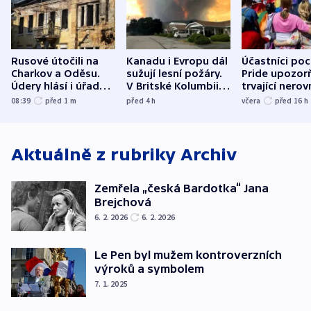
Rusové útočili na
Kanadu i Evropu dál
Účastníci po
Charkov a Oděsu.
sužují lesní požáry.
Pride upozorň
Údery hlásí i úřady v
V Britské Kolumbii
trvající nerov
Bělgorodu
evakuovali tisíce lidí
společensko
08:39
před 1
m
před 4
h
včera
před 16
h
atmosféru
Aktuálně z rubriky
Archiv
Zemřela „česká Bardotka“ Jana
Brejchová
6. 2. 2026
6. 2. 2026
Le Pen byl mužem kontroverzních
výroků a symbolem
7. 1. 2025