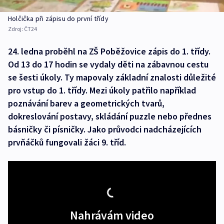
Holčička při zápisu do první třídy
Zdroj:
ČT24
24. ledna proběhl na ZŠ Poběžovice zápis do 1. třídy.
Od 13 do 17 hodin se vydaly děti na zábavnou cestu
se šesti úkoly. Ty mapovaly základní znalosti důležité
pro vstup do 1. třídy. Mezi úkoly patřilo například
poznávání barev a geometrických tvarů,
dokreslování postavy, skládání puzzle nebo přednes
básničky či písničky. Jako průvodci nadcházejících
prvňáčků fungovali žáci 9. tříd.
Nahrávám video