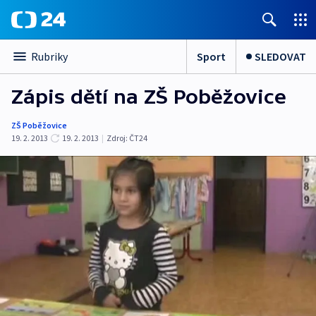
Sport
SLEDOVAT
Rubriky
Zápis dětí na ZŠ Poběžovice
ZŠ Poběžovice
19. 2. 2013
19. 2. 2013
|
Zdroj:
ČT24