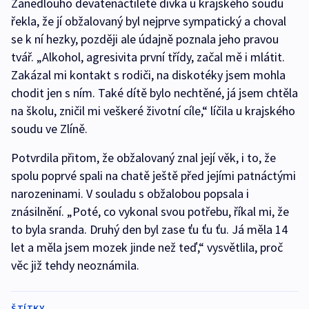
Zanedlouho devatenáctileté dívka u krajského soudu
řekla, že jí obžalovaný byl nejprve sympatický a choval
se k ní hezky, později ale údajně poznala jeho pravou
tvář. „Alkohol, agresivita první třídy, začal mě i mlátit.
Zakázal mi kontakt s rodiči, na diskotéky jsem mohla
chodit jen s ním. Také dítě bylo nechtěné, já jsem chtěla
na školu, zničil mi veškeré životní cíle,“ líčila u krajského
soudu ve Zlíně.
Potvrdila přitom, že obžalovaný znal její věk, i to, že
spolu poprvé spali na chatě ještě před jejími patnáctými
narozeninami. V souladu s obžalobou popsala i
znásilnění. „Poté, co vykonal svou potřebu, říkal mi, že
to byla sranda. Druhý den byl zase ťu ťu ťu. Já měla 14
let a měla jsem mozek jinde než teď,“ vysvětlila, proč
věc již tehdy neoznámila.
ŠTÍTKY