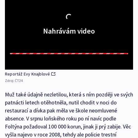
Nahrávám video
Reportáž Evy Knajblové
Zdroj:
ČT24
Muž také údajně nezletilou, která s ním později ve svých
patnácti letech otěhotněla, nutil chodit v noci do
restaurací a dívka pak měla ve škole neomluvené
absence. V srpnu loňského roku po ní navíc podle
Foltýna požadoval 100 000 korun, jinak ji prý zabije. Věc
vyšla najevo v roce 2008, tehdy ale policie trestní