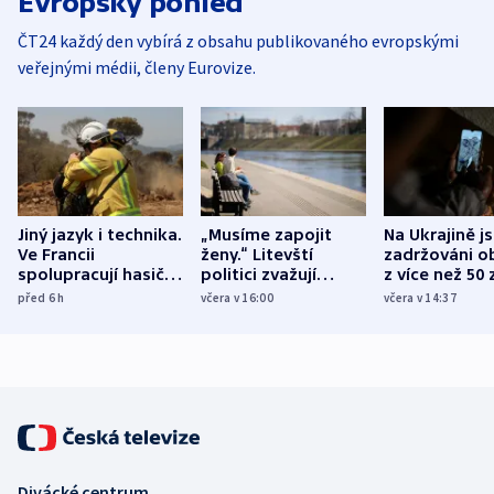
Evropský pohled
ČT24 každý den vybírá z obsahu publikovaného evropskými
veřejnými médii, členy Eurovize.
Jiný jazyk i technika.
„Musíme zapojit
Na Ukrajině j
Ve Francii
ženy.“ Litevští
zadržováni o
spolupracují hasiči z
politici zvažují
z více než 50 
různých zemí
dohodu o
Bojovali na s
před 6
h
včera v 16:00
včera v 14:37
demografii
Ruska
Divácké centrum