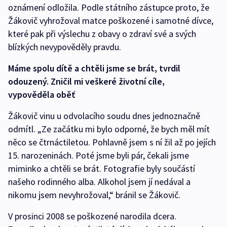
oznámení odložila. Podle státního zástupce proto, že
Žákovič vyhrožoval matce poškozené i samotné dívce,
které pak při výslechu z obavy o zdraví své a svých
blízkých nevypověděly pravdu.
Máme spolu dítě a chtěli jsme se brát, tvrdil
odouzený. Zničil mi veškeré životní cíle,
vypověděla oběť
Žákovič vinu u odvolacího soudu dnes jednoznačně
odmítl. „Ze začátku mi bylo odporné, že bych měl mít
něco se čtrnáctiletou. Pohlavně jsem s ní žil až po jejích
15. narozeninách. Poté jsme byli pár, čekali jsme
miminko a chtěli se brát. Fotografie byly součástí
našeho rodinného alba. Alkohol jsem jí nedával a
nikomu jsem nevyhrožoval,“ bránil se Žákovič.
V prosinci 2008 se poškozené narodila dcera.