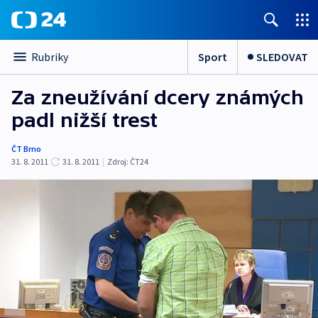
Sport
SLEDOVAT
Rubriky
Za zneužívání dcery známých
padl nižší trest
ČT Brno
31. 8. 2011
31. 8. 2011
|
Zdroj:
ČT24