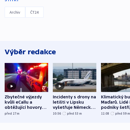
Archiv
ČT24
Výběr redakce
Zbytečné výjezdy
Incidenty s drony na
Klimatický b
kvůli eCallu a
letišti v Lipsku
Maďarů. Lidé 
obtěžující hovory
vyšetřuje Německo
podniky šetří
zdržují záchranáře
jako úmyslný pokus
omezuje se d
před 27
m
10:56
před 53
m
12:08
před 59
o způsobení
i svícení
exploze