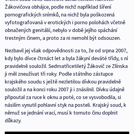
Žákovičova obhájce, podle nichž například šíření
pornografických snímků, na nichž byla poškozená
vyfotografovaná v erotických i porno polohách včetně
obnažených genitálií, nebylo v době jejího spáchání
trestným činem, a proto za ni nemohl být odsouzen.
Nezbavil jej však odpovědnosti za to, že od srpna 2007,
kdy bylo dívce čtrnáct let a byla žákyní deváté třídy, s ní
pravidelně souložil. Sedmatřicetiletý Žákovič ze Zlínska
ji měl zneužívat tři roky. Podle státního zástupce
krajského soudu s ještě nezletilou dívkou pravidelně
souložil a na konci roku 2007 ji i znásilnil. Dívku údajně
připoutal za ruce k oknu a poté, co se vysvobodila, si
násilím vynutil pohlavní styk na posteli. Krajský soud, k
němuž se jednání vrací, musí k tomuto činu doplnit
důkazy.