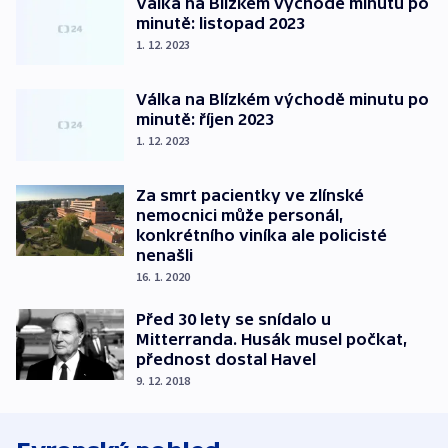
Válka na Blízkém východě minutu po
minutě: listopad 2023
1. 12. 2023
Válka na Blízkém východě minutu po
minutě: říjen 2023
1. 12. 2023
Za smrt pacientky ve zlínské
nemocnici může personál,
konkrétního viníka ale policisté
nenašli
16. 1. 2020
Před 30 lety se snídalo u
Mitterranda. Husák musel počkat,
přednost dostal Havel
9. 12. 2018