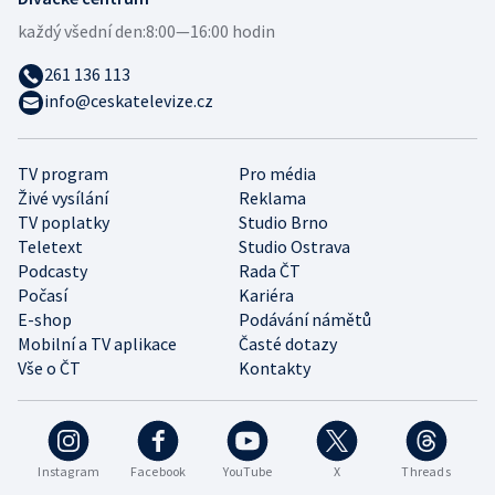
každý všední den:
8:00—16:00 hodin
261 136 113
info@ceskatelevize.cz
TV program
Pro média
Živé vysílání
Reklama
TV poplatky
Studio Brno
Teletext
Studio Ostrava
Podcasty
Rada ČT
Počasí
Kariéra
E-shop
Podávání námětů
Mobilní a TV aplikace
Časté dotazy
Vše o ČT
Kontakty
Instagram
Facebook
YouTube
X
Threads