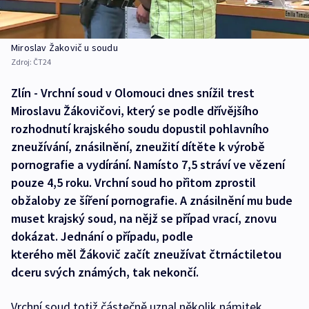
Miroslav Žakovič u soudu
Zdroj:
ČT24
Zlín - Vrchní soud v Olomouci dnes snížil trest
Miroslavu Žákovičovi, který se podle dřívějšího
rozhodnutí krajského soudu dopustil pohlavního
zneužívání, znásilnění, zneužití dítěte k výrobě
pornografie a vydírání. Namísto 7,5 stráví ve vězení
pouze 4,5 roku. Vrchní soud ho přitom zprostil
obžaloby ze šíření pornografie. A znásilnění mu bude
muset krajský soud, na nějž se případ vrací, znovu
dokázat. Jednání o případu, podle
kterého měl Žákovič začít zneužívat čtrnáctiletou
dceru svých známých, tak nekončí.
Vrchní soud totiž částečně uznal několik námitek