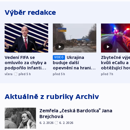
Výběr redakce
Vedení FIFA se
Ukrajina
Zbytečné výj
VIDEO
omluvilo za chyby a
buduje další
kvůli eCallu a
podpořilo Infantina.
opevnění na hranici
obtěžující ho
UEFA trvá na
s Běloruskem
zdržují záchr
včera
před 5
h
před 5
h
před 7
h
bojkotu
Aktuálně z rubriky
Archiv
Zemřela „česká Bardotka“ Jana
Brejchová
6. 2. 2026
6. 2. 2026