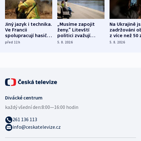
Jiný jazyk i technika.
„Musíme zapojit
Na Ukrajině j
Ve Francii
ženy.“ Litevští
zadržováni o
spolupracují hasiči z
politici zvažují
z více než 50 
různých zemí
dohodu o
Bojovali na s
před 12
h
5. 8. 2026
5. 8. 2026
demografii
Ruska
Divácké centrum
každý všední den:
8:00—16:00 hodin
261 136 113
info@ceskatelevize.cz