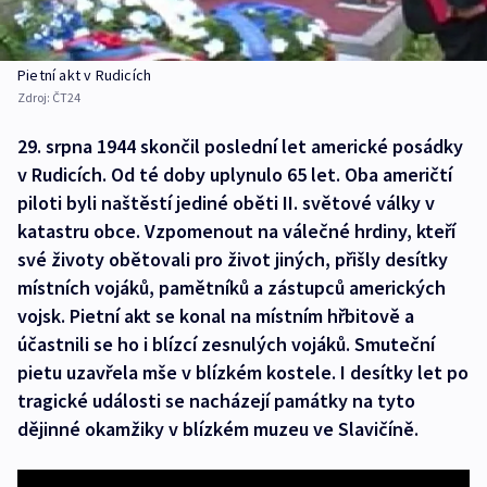
Pietní akt v Rudicích
Zdroj:
ČT24
29. srpna 1944 skončil poslední let americké posádky
v Rudicích. Od té doby uplynulo 65 let. Oba američtí
piloti byli naštěstí jediné oběti II. světové války v
katastru obce. Vzpomenout na válečné hrdiny, kteří
své životy obětovali pro život jiných, přišly desítky
místních vojáků, pamětníků a zástupců amerických
vojsk. Pietní akt se konal na místním hřbitově a
účastnili se ho i blízcí zesnulých vojáků. Smuteční
pietu uzavřela mše v blízkém kostele. I desítky let po
tragické události se nacházejí památky na tyto
dějinné okamžiky v blízkém muzeu ve Slavičíně.