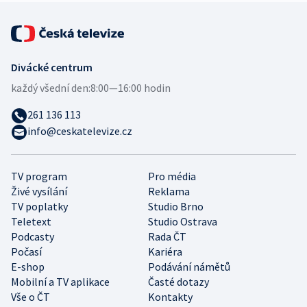
Divácké centrum
každý všední den:
8:00—16:00 hodin
261 136 113
info@ceskatelevize.cz
TV program
Pro média
Živé vysílání
Reklama
TV poplatky
Studio Brno
Teletext
Studio Ostrava
Podcasty
Rada ČT
Počasí
Kariéra
E-shop
Podávání námětů
Mobilní a TV aplikace
Časté dotazy
Vše o ČT
Kontakty