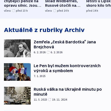
chybějící peníze na
sklad Wildberries,
letišti u Lips
opravu silnic. Jsou
Rusové útočili na
skoro kilo trh
nenárokové, namítá
trh, hasiče či
indicie ukazuj
včera
před 13
h
včera
před 14
h
před 14
h
ministerstvo
stadion
Rusko
Aktuálně z rubriky
Archiv
Zemřela „česká Bardotka“ Jana
Brejchová
6. 2. 2026
6. 2. 2026
Le Pen byl mužem kontroverzních
výroků a symbolem
7. 1. 2025
Ruská válka na Ukrajině minutu po
minutě
11. 5. 2023
19. 11. 2024