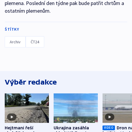
plemena. Poslední den týdne pak bude patřit chrtům a
ostatním plemenům.
ŠTÍTKY
Archiv
ČT24
Výběr redakce
Hejtmani řeší
Ukrajina zasáhla
Dron n
VIDEO