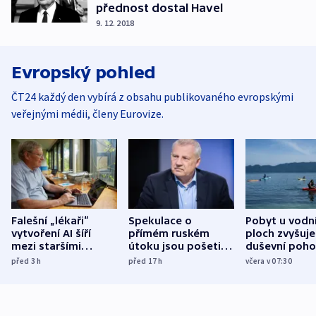
přednost dostal Havel
9. 12. 2018
Evropský pohled
ČT24 každý den vybírá z obsahu publikovaného evropskými
veřejnými médii, členy Eurovize.
Falešní „lékaři“
Spekulace o
Pobyt u vodn
vytvoření AI šíří
přímém ruském
ploch zvyšuje
mezi staršími
útoku jsou pošetilé,
duševní poho
Poláky nebezpečné
míní estonský
ukázala
před 3
h
před 17
h
včera v 07:30
zdravotní rady
bezpečnostní
mezinárodní 
expert