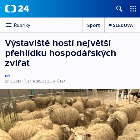
Sport
SLEDOVAT
Rubriky
Výstaviště hostí největší
přehlídku hospodářských
zvířat
rdk
27. 6. 2013
27. 6. 2013
|
Zdroj:
ČT24