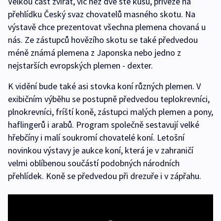
Velkou část zvířat, víc než dvě stě kusů, přiveze na
přehlídku Český svaz chovatelů masného skotu. Na
výstavě chce prezentovat všechna plemena chovaná u
nás. Ze zástupců hovězího skotu se také předvedou
méně známá plemena z Japonska nebo jedno z
nejstarších evropských plemen - dexter.
K vidění bude také asi stovka koní různých plemen. V
exibičním výběhu se postupně předvedou teplokrevníci,
plnokrevníci, fríští koně, zástupci malých plemen a pony,
haflingerů i arabů. Program společně sestavují velké
hřebčíny i malí soukromí chovatelé koní. Letošní
novinkou výstavy je aukce koní, která je v zahraničí
velmi oblíbenou součástí podobných národních
přehlídek. Koně se předvedou při drezuře i v zápřahu.