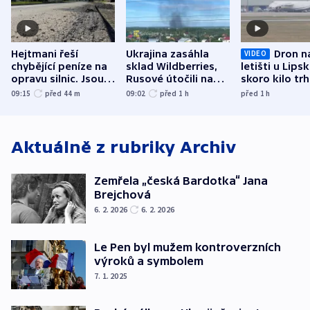
Hejtmani řeší
Ukrajina zasáhla
Dron n
VIDEO
chybějící peníze na
sklad Wildberries,
letišti u Lips
opravu silnic. Jsou
Rusové útočili na
skoro kilo trh
nenárokové, namítá
trh, hasiče či
indicie ukazuj
09:15
před 44
m
09:02
před 1
h
před 1
h
ministerstvo
stadion
Rusko
Aktuálně z rubriky
Archiv
Zemřela „česká Bardotka“ Jana
Brejchová
6. 2. 2026
6. 2. 2026
Le Pen byl mužem kontroverzních
výroků a symbolem
7. 1. 2025