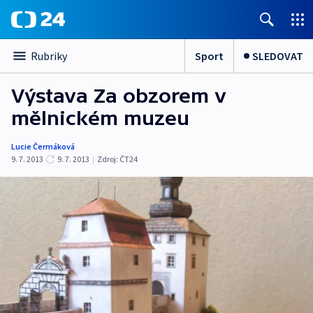
Sport
SLEDOVAT
Rubriky
Výstava Za obzorem v
mělnickém muzeu
Lucie Čermáková
9. 7. 2013
9. 7. 2013
|
Zdroj:
ČT24