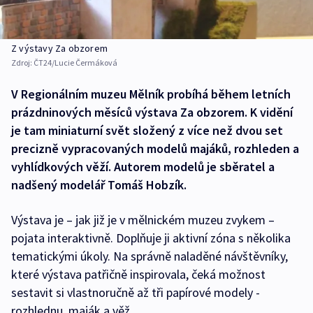
Z výstavy Za obzorem
Zdroj:
ČT24/Lucie Čermáková
V Regionálním muzeu Mělník probíhá během letních
prázdninových měsíců výstava Za obzorem. K vidění
je tam miniaturní svět složený z více než dvou set
precizně vypracovaných modelů majáků, rozhleden a
vyhlídkových věží. Autorem modelů je sběratel a
nadšený modelář Tomáš Hobzík.
Výstava je – jak již je v mělnickém muzeu zvykem –
pojata interaktivně. Doplňuje ji aktivní zóna s několika
tematickými úkoly. Na správně naladěné návštěvníky,
které výstava patřičně inspirovala, čeká možnost
sestavit si vlastnoručně až tři papírové modely -
rozhlednu, maják a věž.