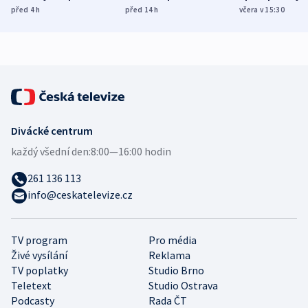
míní estonský
ukázala
různých zemí
před 4
h
před 14
h
včera v 15:30
bezpečnostní
mezinárodní studie
expert
Divácké centrum
každý všední den:
8:00—16:00 hodin
261 136 113
info@ceskatelevize.cz
TV program
Pro média
Živé vysílání
Reklama
TV poplatky
Studio Brno
Teletext
Studio Ostrava
Podcasty
Rada ČT