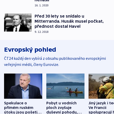
16. 1. 2020
Před 30 lety se snídalo u
Mitterranda. Husák musel počkat,
přednost dostal Havel
9. 12. 2018
Evropský pohled
ČT24 každý den vybírá z obsahu publikovaného evropskými
veřejnými médii, členy Eurovize.
Spekulace o
Pobyt u vodních
Jiný jazyk i t
přímém ruském
ploch zvyšuje
Ve Francii
útoku jsou pošetilé,
duševní pohodu,
spolupracují h