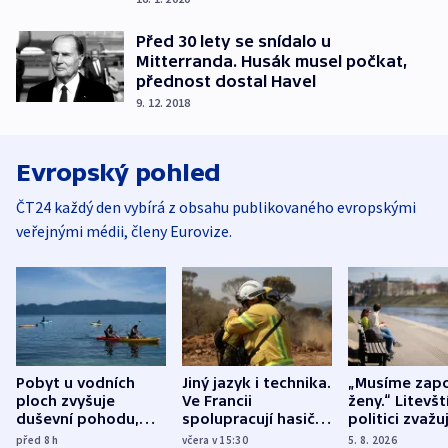
Před 30 lety se snídalo u
Mitterranda. Husák musel počkat,
přednost dostal Havel
9. 12. 2018
Evropský pohled
ČT24 každý den vybírá z obsahu publikovaného evropskými
veřejnými médii, členy Eurovize.
Pobyt u vodních
Jiný jazyk i technika.
„Musíme zapo
ploch zvyšuje
Ve Francii
ženy.“ Litevšt
duševní pohodu,
spolupracují hasiči z
politici zvažuj
ukázala
různých zemí
dohodu o
před 8
h
včera v 15:30
5. 8. 2026