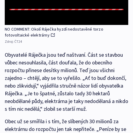
NO COMMENT: Okolí Ráječka hyzdí nedostavěné torzo
fotovoltaické elektrárny
Zdroj:
ČT24
Obyvatelé Ráječka jsou teď naštvaní. Část se stavbou
vůbec nesouhlasila, část doufala, že do obecního
rozpočtu přinese desítky milionů. Teď jsou všichni
zajedno – chtějí, aby se to vyřešilo. „Ať to buď dokončí,
nebo zlikvidují,“ vyjádřila stručně názor lidí obyvatelka
Ráječka. „Je to špatné, zůstalo tady 30 hektarů
neobdělané půdy, elektrárna je taky nedodělaná a nikdo
s tím nic nedělá,“ zlobil se starší muž.
Obec už se smířila i s tím, že slíbených 30 milionů za
elektrárnu do rozpočtu jen tak nepřiteče. „Peníze by se