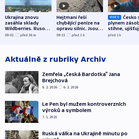
Ukrajina znovu
Hejtmani řeší
Česko 
VIDEO
zasáhla sklady
chybějící peníze na
plynem zásob
Wildberries. Rusové
opravu silnic. Jsou
stihne, ujišťu
útočili v Charkovské
nenárokové, namítá
expert. Sníže
09:02
před 36
m
09:15
před 1
h
před 1
h
oblasti
ministerstvo
však slíbit ne
Aktuálně z rubriky
Archiv
Zemřela „česká Bardotka“ Jana
Brejchová
6. 2. 2026
6. 2. 2026
Le Pen byl mužem kontroverzních
výroků a symbolem
7. 1. 2025
Ruská válka na Ukrajině minutu po