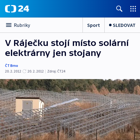
Sport
SLEDOVAT
Rubriky
V Ráječku stojí místo solární
elektrárny jen stojany
ČT Brno
20. 2. 2012
20. 2. 2012
|
Zdroj:
ČT24