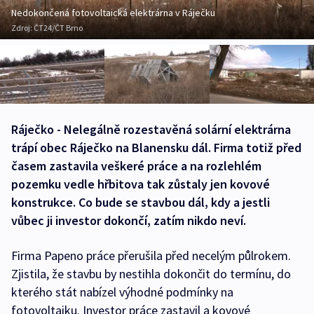
Nedokončená fotovoltaická elektrárna v Ráječku
Zdroj:
ČT24/ČT Brno
Ráječko - Nelegálně rozestavěná solární elektrárna
trápí obec Ráječko na Blanensku dál. Firma totiž před
časem zastavila veškeré práce a na rozlehlém
pozemku vedle hřbitova tak zůstaly jen kovové
konstrukce. Co bude se stavbou dál, kdy a jestli
vůbec ji investor dokončí, zatím nikdo neví.
Firma Papeno práce přerušila před necelým půlrokem.
Zjistila, že stavbu by nestihla dokončit do termínu, do
kterého stát nabízel výhodné podmínky na
fotovoltaiku. Investor práce zastavil a kovové