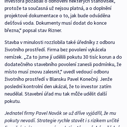
investora požádali o obnovení některých stanovisek,
protože ta současná už nejsou platná, a o doplnění
projektové dokumentace o to, jak bude odváděna
dešťová voda. Dokumenty musí dodat do konce
března,“ popsal stav Rizner.
Stavba v minulosti rozzlobila také úředníky z odboru
životního prostředí. Firma bez povolení vykácela
remízek. „Za to jsme jí udělili pokutu 30 tisíc korun a do
dodatečného stavebního povolení zanesli podmínku, že
místo musí znovu zalesnit,“ uvedl vedoucí odboru
životního prostředí v Blansku Pavel Konečný. Jenže
poslední kontrolní den ukázal, že to investor zatím
neudělal. Stavební úřad mu tak může udělit další
pokutu.
Jednatel firmy Pavel Novák se už dříve vyjádřil, že mu
pokuty nevadí. Strategie rychle stavět i s rizikem určité