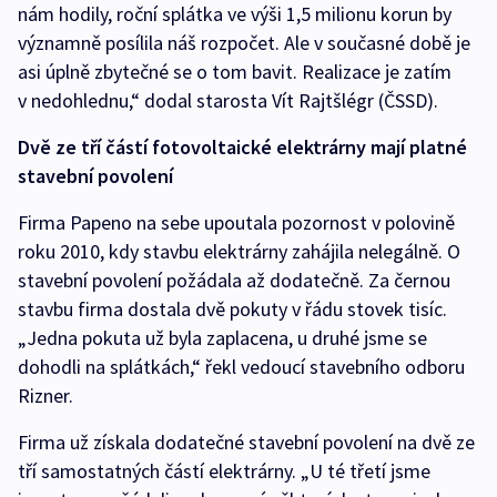
nám hodily, roční splátka ve výši 1,5 milionu korun by
významně posílila náš rozpočet. Ale v současné době je
asi úplně zbytečné se o tom bavit. Realizace je zatím
v nedohlednu,“ dodal starosta Vít Rajtšlégr (ČSSD).
Dvě ze tří částí fotovoltaické elektrárny mají platné
stavební povolení
Firma Papeno na sebe upoutala pozornost v polovině
roku 2010, kdy stavbu elektrárny zahájila nelegálně. O
stavební povolení požádala až dodatečně. Za černou
stavbu firma dostala dvě pokuty v řádu stovek tisíc.
„Jedna pokuta už byla zaplacena, u druhé jsme se
dohodli na splátkách,“ řekl vedoucí stavebního odboru
Rizner.
Firma už získala dodatečné stavební povolení na dvě ze
tří samostatných částí elektrárny. „U té třetí jsme