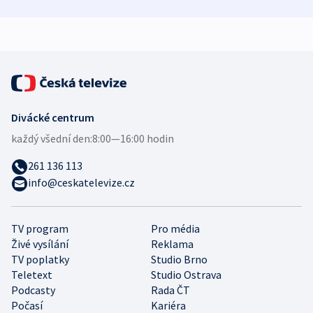
mezinárodní studie
demografii
Divácké centrum
každý všední den:
8:00—16:00 hodin
261 136 113
info@ceskatelevize.cz
TV program
Pro média
Živé vysílání
Reklama
TV poplatky
Studio Brno
Teletext
Studio Ostrava
Podcasty
Rada ČT
Počasí
Kariéra