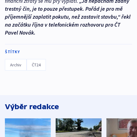
finanční ztráty se mu prý vyplatí.
„Já nepáchám žádný
trestný čin, je to pouze přestupek. Pořád je pro mě
příjemnější zaplatit pokutu, než zastavit stavbu,“ řekl
na začátku října v telefonickém rozhovoru pro ČT
Pavel Novák.
ŠTÍTKY
Archiv
ČT24
Výběr redakce